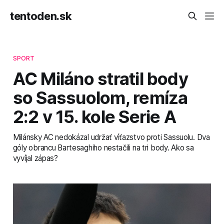
tentoden.sk
SPORT
AC Miláno stratil body
so Sassuolom, remíza
2:2 v 15. kole Serie A
Milánsky AC nedokázal udržať víťazstvo proti Sassuolu. Dva
góly obrancu Bartesaghiho nestačili na tri body. Ako sa
vyvíjal zápas?