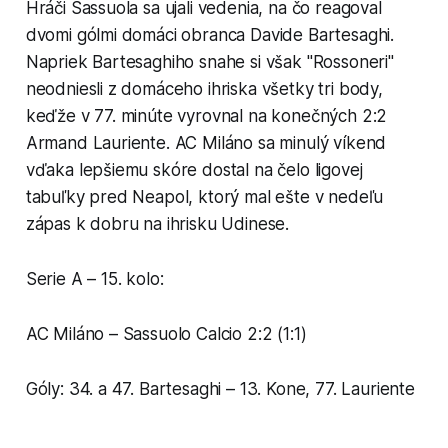
Hráči Sassuola sa ujali vedenia, na čo reagoval
dvomi gólmi domáci obranca Davide Bartesaghi.
Napriek Bartesaghiho snahe si však "Rossoneri"
neodniesli z domáceho ihriska všetky tri body,
keďže v 77. minúte vyrovnal na konečných 2:2
Armand Lauriente. AC Miláno sa minulý víkend
vďaka lepšiemu skóre dostal na čelo ligovej
tabuľky pred Neapol, ktorý mal ešte v nedeľu
zápas k dobru na ihrisku Udinese.
Serie A – 15. kolo:
AC Miláno – Sassuolo Calcio 2:2 (1:1)
Góly: 34. a 47. Bartesaghi – 13. Kone, 77. Lauriente