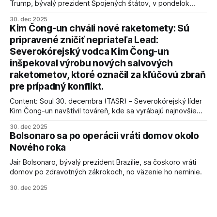
Trump, bývalý prezident Spojených štátov, v pondelok
vyhlásil, že odzbrojenie palestínskeho hnutia Hamas je
30. dec 2025
kľúčové pre úspešné dosiahnutie prímeria v Gaze. Agentúra
Kim Čong-un chváli nové raketomety: Sú
AFP informuje, že Trump vyjadril presvedčenie, že Izrael plní
pripravené zničiť nepriateľa Lead:
podmienky dohody o prí
Severokórejský vodca Kim Čong-un
inšpekoval výrobu nových salvových
raketometov, ktoré označil za kľúčovú zbraň
pre prípadný konflikt.
Content: Soul 30. decembra (TASR) – Severokórejský líder
Kim Čong-un navštívil továreň, kde sa vyrábajú najnovšie
salvové raketomety a nešetril chválou na ich deštrukčné
30. dec 2025
schopnosti. Informovali o tom štátne médiá KĽDR, na ktoré
Bolsonaro sa po operácii vráti domov okolo
sa odvoláva agentúra AFP.
Nového roka
Jair Bolsonaro, bývalý prezident Brazílie, sa čoskoro vráti
domov po zdravotných zákrokoch, no väzenie ho neminie.
30. dec 2025