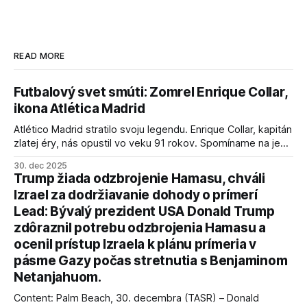
READ MORE
Futbalový svet smúti: Zomrel Enrique Collar,
ikona Atlética Madrid
Atlético Madrid stratilo svoju legendu. Enrique Collar, kapitán
zlatej éry, nás opustil vo veku 91 rokov. Spomíname na jeho
úspechy a odkaz.
30. dec 2025
Trump žiada odzbrojenie Hamasu, chváli
Izrael za dodržiavanie dohody o prímerí
Lead: Bývalý prezident USA Donald Trump
zdôraznil potrebu odzbrojenia Hamasu a
ocenil prístup Izraela k plánu prímeria v
pásme Gazy počas stretnutia s Benjaminom
Netanjahuom.
Content: Palm Beach, 30. decembra (TASR) – Donald