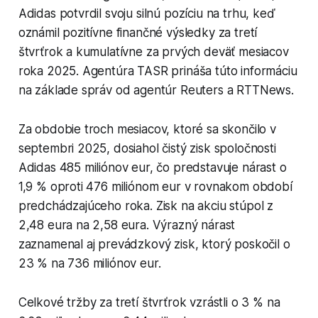
Adidas potvrdil svoju silnú pozíciu na trhu, keď
oznámil pozitívne finančné výsledky za tretí
štvrťrok a kumulatívne za prvých deväť mesiacov
roka 2025. Agentúra TASR prináša túto informáciu
na základe správ od agentúr Reuters a RTTNews.
Za obdobie troch mesiacov, ktoré sa skončilo v
septembri 2025, dosiahol čistý zisk spoločnosti
Adidas 485 miliónov eur, čo predstavuje nárast o
1,9 % oproti 476 miliónom eur v rovnakom období
predchádzajúceho roka. Zisk na akciu stúpol z
2,48 eura na 2,58 eura. Výrazný nárast
zaznamenal aj prevádzkový zisk, ktorý poskočil o
23 % na 736 miliónov eur.
Celkové tržby za tretí štvrťrok vzrástli o 3 % na