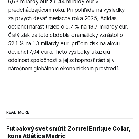
6,63 miliardy eur z 6,44 miliardy eur v
predchádzajúcom roku. Pri pohľade na výsledky
za prvých deväť mesiacov roka 2025, Adidas
dosiahol nárast tržieb o 5,7 % na 18,7 miliardy eur.
Čistý zisk za toto obdobie dramaticky vzrástol o
52,1 % na 1,3 miliardy eur, pričom zisk na akciu
dosiahol 7,04 eura. Tieto výsledky ukazujú
odolnosť spoločnosti a jej schopnosť rásť aj v
náročnom globálnom ekonomickom prostredí.
READ MORE
Futbalový svet smúti: Zomrel Enrique Collar,
ikona Atlética Madrid