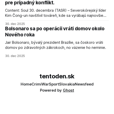
pre prípadný konflikt.
Content: Soul 30. decembra (TASR) – Severokórejský líder
Kim Čong-un navštívil továreň, kde sa vyrábajú najnovšie
salvové raketomety a nešetril chválou na ich deštrukčné
30. dec 2025
schopnosti. Informovali o tom štátne médiá KĽDR, na ktoré
Bolsonaro sa po operácii vráti domov okolo
sa odvoláva agentúra AFP.
Nového roka
Jair Bolsonaro, bývalý prezident Brazílie, sa čoskoro vráti
domov po zdravotných zákrokoch, no väzenie ho neminie.
30. dec 2025
tentoden.sk
Home
Crimi
War
Sport
Slovakia
Newsfeed
Powered by
Ghost