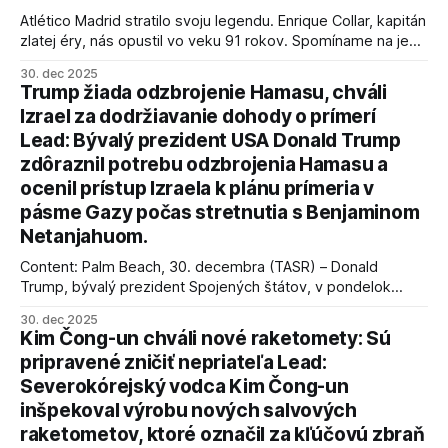
Atlético Madrid stratilo svoju legendu. Enrique Collar, kapitán
zlatej éry, nás opustil vo veku 91 rokov. Spomíname na jeho
úspechy a odkaz.
30. dec 2025
Trump žiada odzbrojenie Hamasu, chváli
Izrael za dodržiavanie dohody o prímerí
Lead: Bývalý prezident USA Donald Trump
zdôraznil potrebu odzbrojenia Hamasu a
ocenil prístup Izraela k plánu prímeria v
pásme Gazy počas stretnutia s Benjaminom
Netanjahuom.
Content: Palm Beach, 30. decembra (TASR) – Donald
Trump, bývalý prezident Spojených štátov, v pondelok
vyhlásil, že odzbrojenie palestínskeho hnutia Hamas je
30. dec 2025
kľúčové pre úspešné dosiahnutie prímeria v Gaze. Agentúra
Kim Čong-un chváli nové raketomety: Sú
AFP informuje, že Trump vyjadril presvedčenie, že Izrael plní
pripravené zničiť nepriateľa Lead:
podmienky dohody o prí
Severokórejský vodca Kim Čong-un
inšpekoval výrobu nových salvových
raketometov, ktoré označil za kľúčovú zbraň