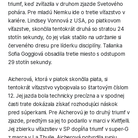
triumf, keď zvíťazila v druhom zjazde Svetového
pohára. Pre mladú Nemku ide o tretie víťazstvo v
kariére. Lindsey Vonnová z USA, po piatkovom
víťazstve, skončila tentokrát druhá so stratou 24
stotín sekundy, čo jej však stačilo na udržanie si
červeného dresu pre líderku disciplíny. Talianka
Sofia Goggiová obsadila tretie miesto s odstupom
29 stotín sekundy.
Aicherová, ktorá v piatok skončila piata, si
tentokrát víťazstvo vybojovala so štartovým číslom
12. Jej jazda bola technicky precízna a v spodnej
časti trate dokázala získať rozhodujúci náskok
pred súperkami. Pre Aicherovú je to druhý triumf v
zjazde, predtým sa jej to podarilo v marci v Kvitfjelli.
Jej zbierku víťazstiev v SP dopĺňa triumf v super-G
z marca v La Thuile. Aicherová potvrdila svoju