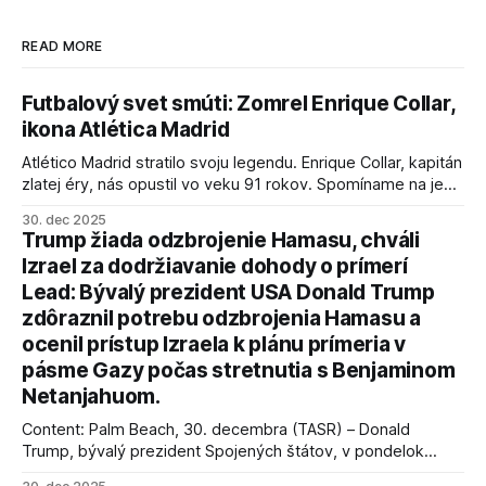
READ MORE
Futbalový svet smúti: Zomrel Enrique Collar,
ikona Atlética Madrid
Atlético Madrid stratilo svoju legendu. Enrique Collar, kapitán
zlatej éry, nás opustil vo veku 91 rokov. Spomíname na jeho
úspechy a odkaz.
30. dec 2025
Trump žiada odzbrojenie Hamasu, chváli
Izrael za dodržiavanie dohody o prímerí
Lead: Bývalý prezident USA Donald Trump
zdôraznil potrebu odzbrojenia Hamasu a
ocenil prístup Izraela k plánu prímeria v
pásme Gazy počas stretnutia s Benjaminom
Netanjahuom.
Content: Palm Beach, 30. decembra (TASR) – Donald
Trump, bývalý prezident Spojených štátov, v pondelok
vyhlásil, že odzbrojenie palestínskeho hnutia Hamas je