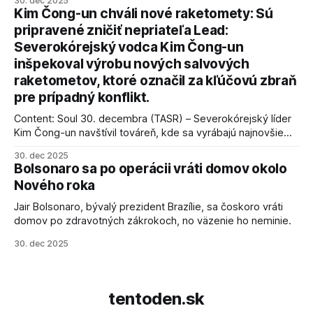
30. dec 2025
kľúčové pre úspešné dosiahnutie prímeria v Gaze. Agentúra
Kim Čong-un chváli nové raketomety: Sú
AFP informuje, že Trump vyjadril presvedčenie, že Izrael plní
pripravené zničiť nepriateľa Lead:
podmienky dohody o prí
Severokórejský vodca Kim Čong-un
inšpekoval výrobu nových salvových
raketometov, ktoré označil za kľúčovú zbraň
pre prípadný konflikt.
Content: Soul 30. decembra (TASR) – Severokórejský líder
Kim Čong-un navštívil továreň, kde sa vyrábajú najnovšie
salvové raketomety a nešetril chválou na ich deštrukčné
30. dec 2025
schopnosti. Informovali o tom štátne médiá KĽDR, na ktoré
Bolsonaro sa po operácii vráti domov okolo
sa odvoláva agentúra AFP.
Nového roka
Jair Bolsonaro, bývalý prezident Brazílie, sa čoskoro vráti
domov po zdravotných zákrokoch, no väzenie ho neminie.
30. dec 2025
tentoden.sk