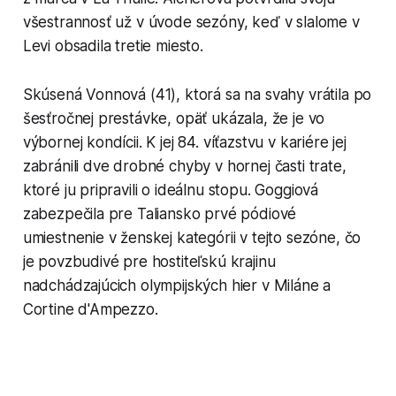
všestrannosť už v úvode sezóny, keď v slalome v
Levi obsadila tretie miesto.
Skúsená Vonnová (41), ktorá sa na svahy vrátila po
šesťročnej prestávke, opäť ukázala, že je vo
výbornej kondícii. K jej 84. víťazstvu v kariére jej
zabránili dve drobné chyby v hornej časti trate,
ktoré ju pripravili o ideálnu stopu. Goggiová
zabezpečila pre Taliansko prvé pódiové
umiestnenie v ženskej kategórii v tejto sezóne, čo
je povzbudivé pre hostiteľskú krajinu
nadchádzajúcich olympijských hier v Miláne a
Cortine d'Ampezzo.