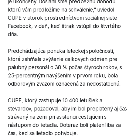
je ukončený. Dosiahli sme predbežnú dohodu,
ktorú vám predložíme na schválenie," uviedol
CUPE v utorok prostredníctvom sociálnej siete
Facebook, v deň, keď štrajk vstúpil do štvrtého
dňa.
Predchádzajúca ponuka leteckej spoločnosti,
ktorá zahŕňala zvýšenie celkových odmien pre
palubný personál o 38 % počas štyroch rokov, s
25-percentným navýšením v prvom roku, bola
odborovým zväzom označená za nedostatočnú.
CUPE, ktorý zastupuje 10 400 letušiek a
stevardov, požadoval, aby im bol preplatený aj čas
strávený na zemi pri asistencii cestujúcim s
nástupom do lietadla. Doteraz boli platení iba za
čas, keď sa lietadlo pohybuje.