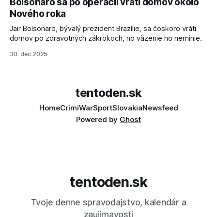
Bolsonaro sa po operácii vráti domov okolo
sa odvoláva agentúra AFP.
Nového roka
Jair Bolsonaro, bývalý prezident Brazílie, sa čoskoro vráti
domov po zdravotných zákrokoch, no väzenie ho neminie.
30. dec 2025
tentoden.sk
Home
Crimi
War
Sport
Slovakia
Newsfeed
Powered by
Ghost
tentoden.sk
Tvoje denne spravodajstvo, kalendár a
zaujímavosti