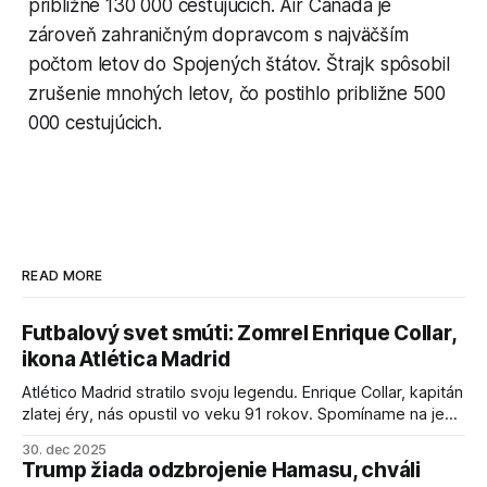
približne 130 000 cestujúcich. Air Canada je
zároveň zahraničným dopravcom s najväčším
počtom letov do Spojených štátov. Štrajk spôsobil
zrušenie mnohých letov, čo postihlo približne 500
000 cestujúcich.
READ MORE
Futbalový svet smúti: Zomrel Enrique Collar,
ikona Atlética Madrid
Atlético Madrid stratilo svoju legendu. Enrique Collar, kapitán
zlatej éry, nás opustil vo veku 91 rokov. Spomíname na jeho
úspechy a odkaz.
30. dec 2025
Trump žiada odzbrojenie Hamasu, chváli