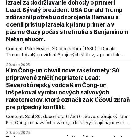
Izrael za dodržiavanie dohody o prímerí
Lead: Bývalý prezident USA Donald Trump
zdôraznil potrebu odzbrojenia Hamasu a
ocenil prístup Izraela k plánu prímeria v
pásme Gazy počas stretnutia s Benjaminom
Netanjahuom.
Content: Palm Beach, 30. decembra (TASR) – Donald
Trump, bývalý prezident Spojených štátov, v pondelok
vyhlásil, že odzbrojenie palestínskeho hnutia Hamas je
30. dec 2025
kľúčové pre úspešné dosiahnutie prímeria v Gaze. Agentúra
Kim Čong-un chváli nové raketomety: Sú
AFP informuje, že Trump vyjadril presvedčenie, že Izrael plní
pripravené zničiť nepriateľa Lead:
podmienky dohody o prí
Severokórejský vodca Kim Čong-un
inšpekoval výrobu nových salvových
raketometov, ktoré označil za kľúčovú zbraň
pre prípadný konflikt.
Content: Soul 30. decembra (TASR) – Severokórejský líder
Kim Čong-un navštívil továreň, kde sa vyrábajú najnovšie
salvové raketomety a nešetril chválou na ich deštrukčné
30. dec 2025
schopnosti. Informovali o tom štátne médiá KĽDR, na ktoré