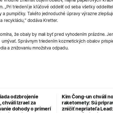
. „Pri triedení je kľúčové oddeliť od seba všetky oddeliteľ
y a pumpičky. Takéto jednoduché úpravy výrazne zlepšujú 
a recykláciu,“ dodáva Kretter.
ipomína, že obaly by mali byť pred vyhodením prázdne. J
né umývať. Správnym triedením kozmetických obalov prisp
edia a znižovaniu množstva odpadu.
iada odzbrojenie
Kim Čong-un chváli n
chváli Izrael za
raketomety: Sú pripr
vanie dohody o prímerí
zničiť nepriateľa Lead: