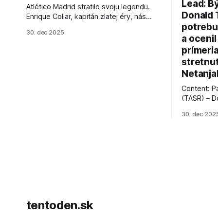
Lead: B
Atlético Madrid stratilo svoju legendu.
Donald 
Enrique Collar, kapitán zlatej éry, nás
potrebu
opustil vo veku 91 rokov. Spomíname na
30. dec 2025
jeho úspechy a odkaz.
a ocenil
prímeri
stretnu
Netanja
Content: P
(TASR) – D
prezident 
30. dec 202
vyhlásil, 
hnutia Ham
dosiahnuti
AFP informu
presvedčen
dohody o p
tentoden.sk