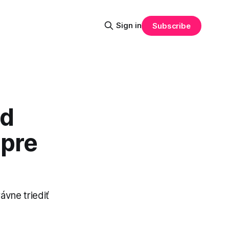
Sign in
Subscribe
od
 pre
ávne triediť