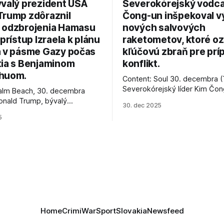
ývalý prezident USA
Severokórejský vodc
Trump zdôraznil
Čong-un inšpekoval v
 odzbrojenia Hamasu
nových salvových
 prístup Izraela k plánu
raketometov, ktoré oz
a v pásme Gazy počas
kľúčovú zbraň pre prí
tia s Benjaminom
konflikt.
huom.
Content: Soul 30. decembra (
Severokórejský líder Kim Čo
alm Beach, 30. decembra
navštívil továreň, kde sa vyrá
onald Trump, bývalý
30. dec 2025
najnovšie salvové raketomety 
Spojených štátov, v pondelok
5
chválou na ich deštrukčné sch
že odzbrojenie palestínskeho
Informovali o tom štátne méd
as je kľúčové pre úspešné
ktoré sa odvoláva agentúra A
e prímeria v Gaze. Agentúra
je, že Trump vyjadril
ie, že Izrael plní podmienky
rí
Home
Crimi
War
Sport
Slovakia
Newsfeed