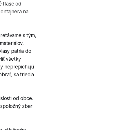
é fľaše od
ontajnera na
tretávame s tým,
materiálov,
vlasy patria do
iť všetky
kdy neprepichujú
brať, sa triedia
slosti od obce.
ú spoločný zber
, stlačením