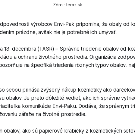
Zdroj: teraz.sk
odpovednosti výrobcov Envi-Pak pripomína, že obaly od k
dením prázdne, avšak nie je potrebné ich umývať.
ava 13. decembra (TASR) – Správne triedenie obalov od ko
kláciu a ochranu životného prostredia. Organizácia zodpo
ozorňuje na špecifiká triedenia rôznych typov obalov, na
so sebou prináša zvýšený nákup kozmetiky ako darčekov,
 obalov. Je preto dôležité vedieť, ako ich správne vytried
 riaditeľka komunikácie Envi-Paku. Dodáva, že správnym t
žovaniu záťaže na životné prostredie.
h obalov, ako sú papierové krabičky z kozmetických setov