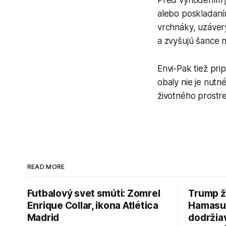
alebo poskladaním
vrchnáky, uzáver
a zvyšujú šance n
Envi-Pak tiež pr
obaly nie je nut
životného prostr
READ MORE
Futbalový svet smúti: Zomrel
Trump ž
Enrique Collar, ikona Atlética
Hamasu, 
Madrid
dodržia