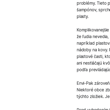
problémy. Tieto 
šampónov, sprcho
plasty.
Komplikovanejšie 
že ľudia nevedia,
napríklad plastov
nádoby na kovy. 
plastové časti, kt
ani nestláčajú kvô
podľa prevládajú
Envi-Pak zároveň 
Niektoré obce zb
týchto zložiek. Je
Pred vyhodením j