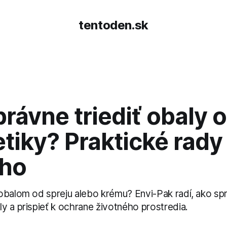
tentoden.sk
rávne triediť obaly 
iky? Praktické rady
ho
obalom od spreju alebo krému? Envi-Pak radí, ako spr
y a prispieť k ochrane životného prostredia.