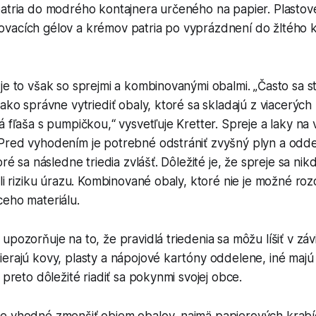
patria do modrého kontajnera určeného na papier. Plastov
vacích gélov a krémov patria po vyprázdnení do žltého k
je to však so sprejmi a kombinovanými obalmi. „Často sa s
 ako správne vytriediť obaly, ktoré sa skladajú z viacerých 
á fľaša s pumpičkou,“ vysvetľuje Kretter. Spreje a laky na 
Pred vyhodením je potrebné odstrániť zvyšný plyn a oddel
oré sa následne triedia zvlášť. Dôležité je, že spreje sa ni
li riziku úrazu. Kombinované obaly, ktoré nie je možné rozo
ceho materiálu.
upozorňuje na to, že pravidlá triedenia sa môžu líšiť v závi
ierajú kovy, plasty a nápojové kartóny oddelene, iné maj
 preto dôležité riadiť sa pokynmi svojej obce.
e vhodné zmenšiť objem obalov, najmä papierových krabíc