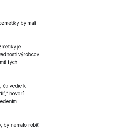
ozmetiky by mali
zmetiky je
vednosti výrobcov
jmä tých
 čo vedie k
iť,“ hovorí
riedením
, by nemalo robiť