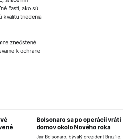
né časti, ako sú
kvalitu triedenia
emne znečistené
ievame k ochrane
ové
Bolsonaro sa po operácii vráti
avené
domov okolo Nového roka
Jair Bolsonaro, bývalý prezident Brazílie,