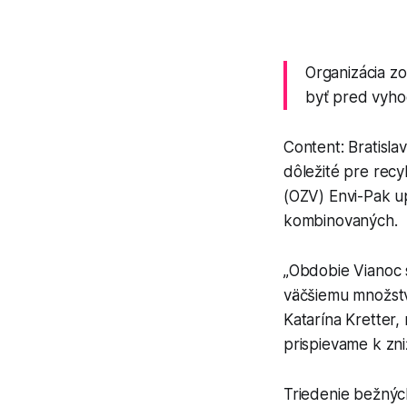
Organizácia z
byť pred vyho
Content: Bratisl
dôležité pre recy
(OZV) Envi-Pak up
kombinovaných.
„Obdobie Vianoc 
väčšiemu množstvu
Katarína Kretter,
prispievame k zni
Triedenie bežnýc