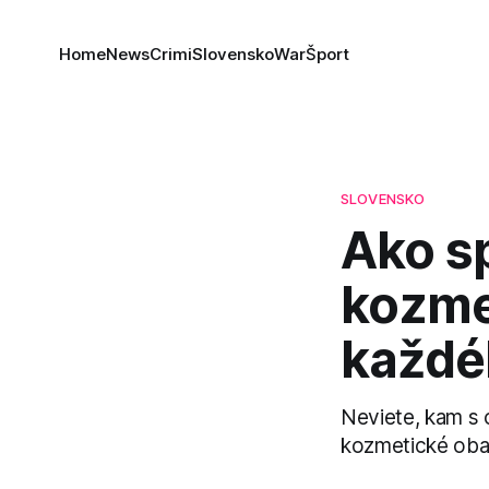
Home
News
Crimi
Slovensko
War
Šport
SLOVENSKO
Ako sp
kozmet
každé
Neviete, kam s 
kozmetické obal