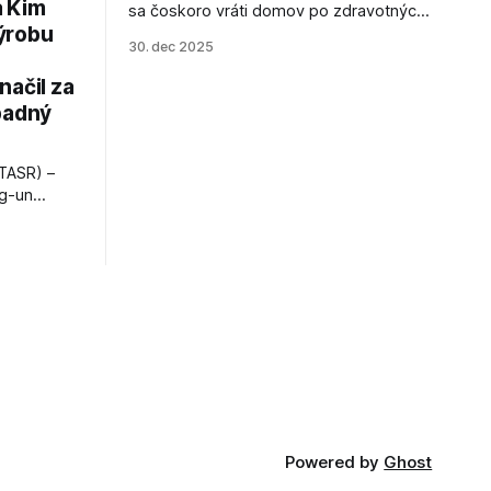
a Kim
sa čoskoro vráti domov po zdravotných
ýrobu
zákrokoch, no väzenie ho neminie.
30. dec 2025
načil za
padný
TASR) –
ng-un
bajú
a nešetril
opnosti.
iá KĽDR, na
FP.
Powered by
Ghost