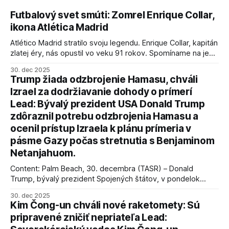
Futbalový svet smúti: Zomrel Enrique Collar,
ikona Atlética Madrid
Atlético Madrid stratilo svoju legendu. Enrique Collar, kapitán
zlatej éry, nás opustil vo veku 91 rokov. Spomíname na jeho
úspechy a odkaz.
30. dec 2025
Trump žiada odzbrojenie Hamasu, chváli
Izrael za dodržiavanie dohody o prímerí
Lead: Bývalý prezident USA Donald Trump
zdôraznil potrebu odzbrojenia Hamasu a
ocenil prístup Izraela k plánu prímeria v
pásme Gazy počas stretnutia s Benjaminom
Netanjahuom.
Content: Palm Beach, 30. decembra (TASR) – Donald
Trump, bývalý prezident Spojených štátov, v pondelok
vyhlásil, že odzbrojenie palestínskeho hnutia Hamas je
30. dec 2025
kľúčové pre úspešné dosiahnutie prímeria v Gaze. Agentúra
Kim Čong-un chváli nové raketomety: Sú
AFP informuje, že Trump vyjadril presvedčenie, že Izrael plní
pripravené zničiť nepriateľa Lead:
podmienky dohody o prí