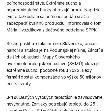
poľnohospodárstve. Extrémne sucho a
nepredvídateľné búrky ohrozujú úrodu. Napriek
týmto ťažkostiam sa poľnohospodári snažia
zabezpečiť kvalitnú produkciu. Informovala o tom
Mária Hvozdíková z tlačového oddelenia SPPK.
Sucho postihuje takmer celé Slovensko, pričom
najhoršia situácia je na Podunajskej nížine, Záhorí a
ďalších oblastiach. Mapy Slovenského
hydrometeorologického ústavu (SHMÚ) ukazujú
extrémne sucho, podobné roku 2022, kedy
farmári dostali kompenzácie vo výške 50 miliónov
eur za straty.
„Pri súčasných vysokých teplotách je zavlažovanie
nevyhnutné. Zemiaky potrebujú teplotu do 25
stupňov Celzia. Pri vyšších teplotách prestávajú