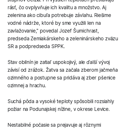
rásť, čo ovplyvňuje ich kvalitu a množstvo. Aj
zelenina ako cibuľa potrebuje závlahu. Riešime
vodné nádrže, ktoré by sme využili len na
zavlažovanie," povedal Jozef Šumichrast,
predseda Zemiakárskeho a zeleninárskeho zväzu
SR a podpredseda SPPK.
Stav obilnín je zatiaľ uspokojivý, ale ďalší vývoj
závisí od zrážok. Žatva sa začala zberom jačmeňa
ozimného a postupne sa pridáva aj zber pšenice
ozimnej a hrachu.
Suchá pôda a vysoké teploty spôsobili rozsiahly
požiar na Podunajskej nížine, v okrese Levice.
Nestabilné počasie sa prejavuje aj rôznymi