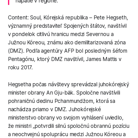
napätie v regióne.
Content: Soul, Kórejská republika – Pete Hegseth,
významný predstaviteľ Spojených štátov, navštívil
v pondelok citlivú hranicu medzi Severnou a
Južnou Kóreou, známu ako demilitarizovaná zóna
(DMZ). Podľa agentúry AFP bol posledným šéfom
Pentagónu, ktorý DMZ navštívil, James Mattis v
roku 2017.
Hegsetha počas návštevy sprevádzal juhokórejský
minister obrany An Gju-bäk. Spoločne navštívili
pohraničnú dedinu Pchanmundžom, ktorá sa
nachádza priamo v DMZ. Juhokórejské
ministerstvo obrany vo svojom vyhlásení uviedlo,
že ministri „potvrdili silnú spoločnú obrannú pozíciu
a neochvejnú spoluprácu medzi Južnou Kóreou a