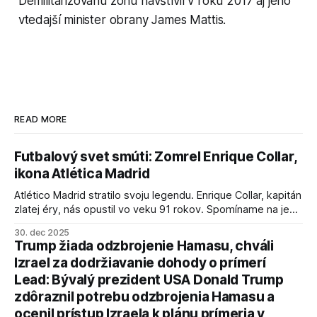
Demilitarizovanú zónu navštívil v roku 2017 aj jeho
vtedajší minister obrany James Mattis.
READ MORE
Futbalový svet smúti: Zomrel Enrique Collar,
ikona Atlética Madrid
Atlético Madrid stratilo svoju legendu. Enrique Collar, kapitán
zlatej éry, nás opustil vo veku 91 rokov. Spomíname na jeho
úspechy a odkaz.
30. dec 2025
Trump žiada odzbrojenie Hamasu, chváli
Izrael za dodržiavanie dohody o prímerí
Lead: Bývalý prezident USA Donald Trump
zdôraznil potrebu odzbrojenia Hamasu a
ocenil prístup Izraela k plánu prímeria v