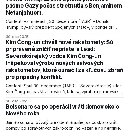
pásme Gazy počas stretnutia s Benjaminom
Netanjahuom.
Content: Palm Beach, 30. decembra (TASR) – Donald
Trump, bývalý prezident Spojených štátov, v pondelok
vyhlásil, že odzbrojenie palestínskeho hnutia Hamas je
30. dec 2025
kľúčové pre úspešné dosiahnutie prímeria v Gaze. Agentúra
Kim Čong-un chváli nové raketomety: Sú
AFP informuje, že Trump vyjadril presvedčenie, že Izrael plní
pripravené zničiť nepriateľa Lead:
podmienky dohody o prí
Severokórejský vodca Kim Čong-un
inšpekoval výrobu nových salvových
raketometov, ktoré označil za kľúčovú zbraň
pre prípadný konflikt.
Content: Soul 30. decembra (TASR) – Severokórejský líder
Kim Čong-un navštívil továreň, kde sa vyrábajú najnovšie
salvové raketomety a nešetril chválou na ich deštrukčné
30. dec 2025
schopnosti. Informovali o tom štátne médiá KĽDR, na ktoré
Bolsonaro sa po operácii vráti domov okolo
sa odvoláva agentúra AFP.
Nového roka
Jair Bolsonaro, bývalý prezident Brazílie, sa čoskoro vráti
domov po zdravotných zákrokoch, no väzenie ho neminie.