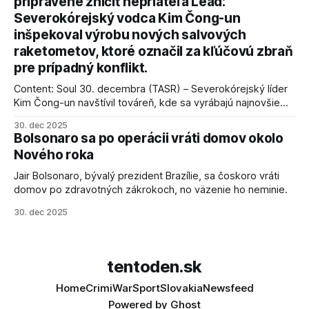
pripravené zničiť nepriateľa Lead:
podmienky dohody o prí
Severokórejský vodca Kim Čong-un
inšpekoval výrobu nových salvových
raketometov, ktoré označil za kľúčovú zbraň
pre prípadný konflikt.
Content: Soul 30. decembra (TASR) – Severokórejský líder
Kim Čong-un navštívil továreň, kde sa vyrábajú najnovšie
salvové raketomety a nešetril chválou na ich deštrukčné
30. dec 2025
schopnosti. Informovali o tom štátne médiá KĽDR, na ktoré
Bolsonaro sa po operácii vráti domov okolo
sa odvoláva agentúra AFP.
Nového roka
Jair Bolsonaro, bývalý prezident Brazílie, sa čoskoro vráti
domov po zdravotných zákrokoch, no väzenie ho neminie.
30. dec 2025
tentoden.sk
Home
Crimi
War
Sport
Slovakia
Newsfeed
Powered by
Ghost