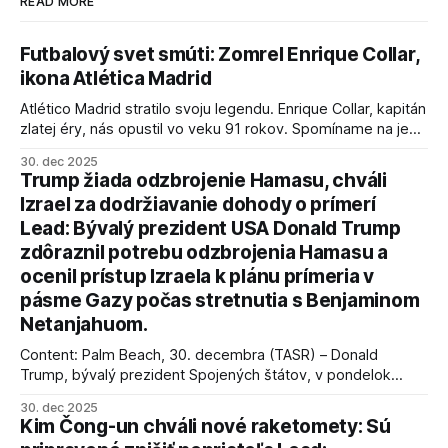
READ MORE
Futbalový svet smúti: Zomrel Enrique Collar,
ikona Atlética Madrid
Atlético Madrid stratilo svoju legendu. Enrique Collar, kapitán
zlatej éry, nás opustil vo veku 91 rokov. Spomíname na jeho
úspechy a odkaz.
30. dec 2025
Trump žiada odzbrojenie Hamasu, chváli
Izrael za dodržiavanie dohody o prímerí
Lead: Bývalý prezident USA Donald Trump
zdôraznil potrebu odzbrojenia Hamasu a
ocenil prístup Izraela k plánu prímeria v
pásme Gazy počas stretnutia s Benjaminom
Netanjahuom.
Content: Palm Beach, 30. decembra (TASR) – Donald
Trump, bývalý prezident Spojených štátov, v pondelok
vyhlásil, že odzbrojenie palestínskeho hnutia Hamas je
30. dec 2025
kľúčové pre úspešné dosiahnutie prímeria v Gaze. Agentúra
Kim Čong-un chváli nové raketomety: Sú
AFP informuje, že Trump vyjadril presvedčenie, že Izrael plní