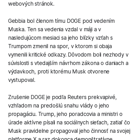
webových stránok.
Gebbia bol členom tímu DOGE pod vedením
Muska. Ten sa vedenia vzdal v máji a v
nasledujúcom mesiaci sa jeho blízky vzťah s
Trumpom zmenil na spor, v ktorom si obaja
vymenili kritické odkazy. Dôvodom boli nezhody v
súvislosti s vtedajším návrhom zákona o daniach a
výdavkoch, proti ktorému Musk otvorene
vystupoval.
Zrušenie DOGE je podľa Reuters prekvapivé,
vzhľadom na predošlú snahu vlády o jeho
propagáciu. Trump, jeho poradcovia a ministri o
úrade aktívne písali na sociálnych sieťach, zatiaľ čo
Musk pravidelne propagoval jeho činnosť na svojej
platforme X a raz dokonca demonštratívne