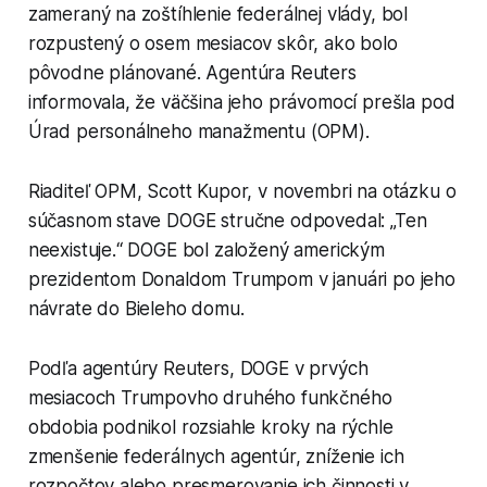
zameraný na zoštíhlenie federálnej vlády, bol
rozpustený o osem mesiacov skôr, ako bolo
pôvodne plánované. Agentúra Reuters
informovala, že väčšina jeho právomocí prešla pod
Úrad personálneho manažmentu (OPM).
Riaditeľ OPM, Scott Kupor, v novembri na otázku o
súčasnom stave DOGE stručne odpovedal: „Ten
neexistuje.“ DOGE bol založený americkým
prezidentom Donaldom Trumpom v januári po jeho
návrate do Bieleho domu.
Podľa agentúry Reuters, DOGE v prvých
mesiacoch Trumpovho druhého funkčného
obdobia podnikol rozsiahle kroky na rýchle
zmenšenie federálnych agentúr, zníženie ich
rozpočtov alebo presmerovanie ich činnosti v