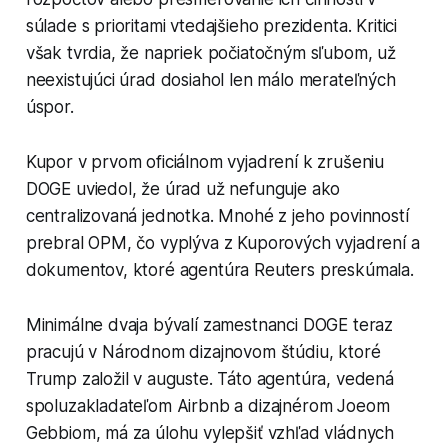
súlade s prioritami vtedajšieho prezidenta. Kritici
však tvrdia, že napriek počiatočným sľubom, už
neexistujúci úrad dosiahol len málo merateľných
úspor.
Kupor v prvom oficiálnom vyjadrení k zrušeniu
DOGE uviedol, že úrad už nefunguje ako
centralizovaná jednotka. Mnohé z jeho povinností
prebral OPM, čo vyplýva z Kuporových vyjadrení a
dokumentov, ktoré agentúra Reuters preskúmala.
Minimálne dvaja bývalí zamestnanci DOGE teraz
pracujú v Národnom dizajnovom štúdiu, ktoré
Trump založil v auguste. Táto agentúra, vedená
spoluzakladateľom Airbnb a dizajnérom Joeom
Gebbiom, má za úlohu vylepšiť vzhľad vládnych