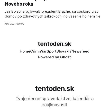
sa odvoláva agentúra AFP.
Nového roka
Jair Bolsonaro, bývalý prezident Brazílie, sa čoskoro vráti
domov po zdravotných zákrokoch, no väzenie ho neminie.
30. dec 2025
tentoden.sk
Home
Crimi
War
Sport
Slovakia
Newsfeed
Powered by
Ghost
tentoden.sk
Tvoje denne spravodajstvo, kalendár a
zaujímavosti