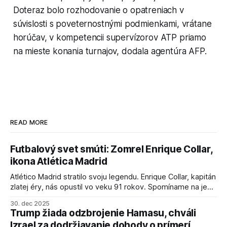
Doteraz bolo rozhodovanie o opatreniach v
súvislosti s poveternostnými podmienkami, vrátane
horúčav, v kompetencii supervízorov ATP priamo
na mieste konania turnajov, dodala agentúra AFP.
READ MORE
Futbalový svet smúti: Zomrel Enrique Collar,
ikona Atlética Madrid
Atlético Madrid stratilo svoju legendu. Enrique Collar, kapitán
zlatej éry, nás opustil vo veku 91 rokov. Spomíname na jeho
úspechy a odkaz.
30. dec 2025
Trump žiada odzbrojenie Hamasu, chváli
Izrael za dodržiavanie dohody o prímerí