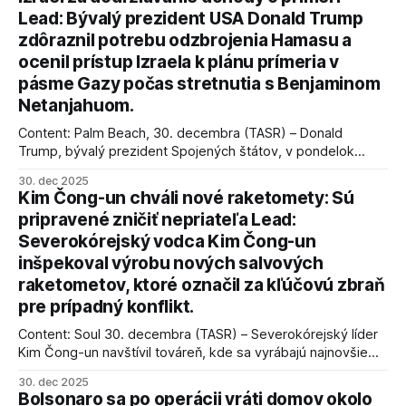
Lead: Bývalý prezident USA Donald Trump
zdôraznil potrebu odzbrojenia Hamasu a
ocenil prístup Izraela k plánu prímeria v
pásme Gazy počas stretnutia s Benjaminom
Netanjahuom.
Content: Palm Beach, 30. decembra (TASR) – Donald
Trump, bývalý prezident Spojených štátov, v pondelok
vyhlásil, že odzbrojenie palestínskeho hnutia Hamas je
30. dec 2025
kľúčové pre úspešné dosiahnutie prímeria v Gaze. Agentúra
Kim Čong-un chváli nové raketomety: Sú
AFP informuje, že Trump vyjadril presvedčenie, že Izrael plní
pripravené zničiť nepriateľa Lead:
podmienky dohody o prí
Severokórejský vodca Kim Čong-un
inšpekoval výrobu nových salvových
raketometov, ktoré označil za kľúčovú zbraň
pre prípadný konflikt.
Content: Soul 30. decembra (TASR) – Severokórejský líder
Kim Čong-un navštívil továreň, kde sa vyrábajú najnovšie
salvové raketomety a nešetril chválou na ich deštrukčné
30. dec 2025
schopnosti. Informovali o tom štátne médiá KĽDR, na ktoré
Bolsonaro sa po operácii vráti domov okolo