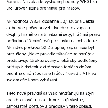
žiarenia. Na základe výslednej hodnoty WBGT sa
určí úroveň rizika prehriatia pre hráčov.
Ak hodnota WBGT dosiahne 30,1 stupňa Celzia
alebo viac počas prvých dvoch setov zápasu
dvojhry hraného na tri víťazné sety, hráč má právo
požiadať o 10-minútovú prestávku na ochladenie.
Ak index prekročí 32,2 stupňa, zápas musí byť
prerušený. „Nové pravidlo týkajúce sa horúčav
predstavuje štruktúrovaný a lekársky podložený
prístup k riadeniu extrémnych teplôt s cieľom
prioritne chrániť zdravie hráčov,“ uviedla ATP vo
svojom oficiálnom vyhlásení.
Tieto nové pravidlá sa však nevzťahujú na štyri
grandslamové turnaje, ktoré majú vlastné,
samostatné postupy a predpisy v tejto oblasti.