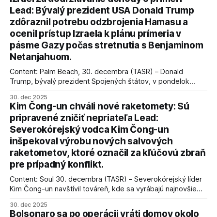
Lead: Bývalý prezident USA Donald Trump
zdôraznil potrebu odzbrojenia Hamasu a
ocenil prístup Izraela k plánu prímeria v
pásme Gazy počas stretnutia s Benjaminom
Netanjahuom.
Content: Palm Beach, 30. decembra (TASR) – Donald
Trump, bývalý prezident Spojených štátov, v pondelok
vyhlásil, že odzbrojenie palestínskeho hnutia Hamas je
30. dec 2025
kľúčové pre úspešné dosiahnutie prímeria v Gaze. Agentúra
Kim Čong-un chváli nové raketomety: Sú
AFP informuje, že Trump vyjadril presvedčenie, že Izrael plní
pripravené zničiť nepriateľa Lead:
podmienky dohody o prí
Severokórejský vodca Kim Čong-un
inšpekoval výrobu nových salvových
raketometov, ktoré označil za kľúčovú zbraň
pre prípadný konflikt.
Content: Soul 30. decembra (TASR) – Severokórejský líder
Kim Čong-un navštívil továreň, kde sa vyrábajú najnovšie
salvové raketomety a nešetril chválou na ich deštrukčné
30. dec 2025
schopnosti. Informovali o tom štátne médiá KĽDR, na ktoré
Bolsonaro sa po operácii vráti domov okolo