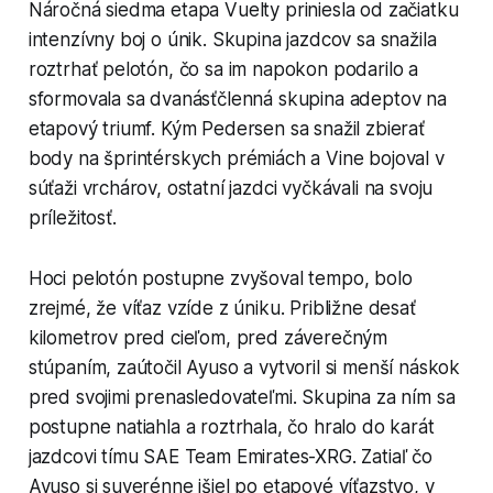
Náročná siedma etapa Vuelty priniesla od začiatku
intenzívny boj o únik. Skupina jazdcov sa snažila
roztrhať pelotón, čo sa im napokon podarilo a
sformovala sa dvanásťčlenná skupina adeptov na
etapový triumf. Kým Pedersen sa snažil zbierať
body na šprintérskych prémiách a Vine bojoval v
súťaži vrchárov, ostatní jazdci vyčkávali na svoju
príležitosť.
Hoci pelotón postupne zvyšoval tempo, bolo
zrejmé, že víťaz vzíde z úniku. Približne desať
kilometrov pred cieľom, pred záverečným
stúpaním, zaútočil Ayuso a vytvoril si menší náskok
pred svojimi prenasledovateľmi. Skupina za ním sa
postupne natiahla a roztrhala, čo hralo do karát
jazdcovi tímu SAE Team Emirates-XRG. Zatiaľ čo
Ayuso si suverénne išiel po etapové víťazstvo, v