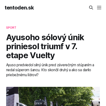
tentoden.sk
SPORT
Ayusoho sólový únik
priniesol triumf v 7.
etape Vuelty
Ayuso predviedol silný únik pred záverečným stúpaním a
nedal súperom šancu. Kto skončil druhý a ako sa darilo
priebežnému lídrovi?