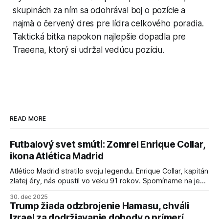
skupinách za ním sa odohrával boj o pozície a
najmä o červený dres pre lídra celkového poradia.
Taktická bitka napokon najlepšie dopadla pre
Traeena, ktorý si udržal vedúcu pozíciu.
READ MORE
Futbalový svet smúti: Zomrel Enrique Collar,
ikona Atlética Madrid
Atlético Madrid stratilo svoju legendu. Enrique Collar, kapitán
zlatej éry, nás opustil vo veku 91 rokov. Spomíname na jeho
úspechy a odkaz.
30. dec 2025
Trump žiada odzbrojenie Hamasu, chváli
Izrael za dodržiavanie dohody o prímerí