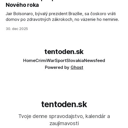
sa odvoláva agentúra AFP.
Nového roka
Jair Bolsonaro, bývalý prezident Brazílie, sa čoskoro vráti
domov po zdravotných zákrokoch, no väzenie ho neminie.
30. dec 2025
tentoden.sk
Home
Crimi
War
Sport
Slovakia
Newsfeed
Powered by
Ghost
tentoden.sk
Tvoje denne spravodajstvo, kalendár a
zaujímavosti