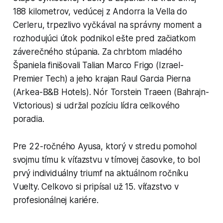
188 kilometrov, vedúcej z Andorra la Vella do
Cerleru, trpezlivo vyčkával na správny moment a
rozhodujúci útok podnikol ešte pred začiatkom
záverečného stúpania. Za chrbtom mladého
Španiela finišovali Talian Marco Frigo (Izrael-
Premier Tech) a jeho krajan Raul Garcia Pierna
(Arkea-B&B Hotels). Nór Torstein Traeen (Bahrajn-
Victorious) si udržal pozíciu lídra celkového
poradia.
Pre 22-ročného Ayusa, ktorý v stredu pomohol
svojmu tímu k víťazstvu v tímovej časovke, to bol
prvý individuálny triumf na aktuálnom ročníku
Vuelty. Celkovo si pripísal už 15. víťazstvo v
profesionálnej kariére.