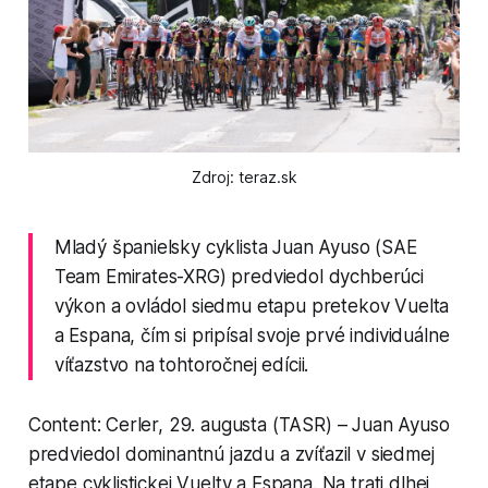
Zdroj: teraz.sk
Mladý španielsky cyklista Juan Ayuso (SAE
Team Emirates-XRG) predviedol dychberúci
výkon a ovládol siedmu etapu pretekov Vuelta
a Espana, čím si pripísal svoje prvé individuálne
víťazstvo na tohtoročnej edícii.
Content: Cerler, 29. augusta (TASR) – Juan Ayuso
predviedol dominantnú jazdu a zvíťazil v siedmej
etape cyklistickej Vuelty a Espana. Na trati dlhej