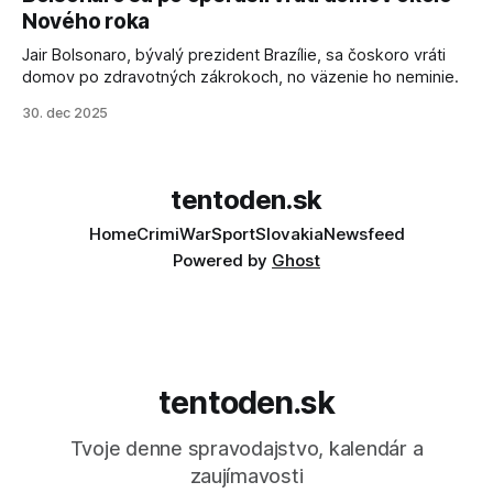
sa odvoláva agentúra AFP.
Nového roka
Jair Bolsonaro, bývalý prezident Brazílie, sa čoskoro vráti
domov po zdravotných zákrokoch, no väzenie ho neminie.
30. dec 2025
tentoden.sk
Home
Crimi
War
Sport
Slovakia
Newsfeed
Powered by
Ghost
tentoden.sk
Tvoje denne spravodajstvo, kalendár a
zaujímavosti