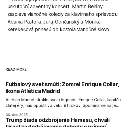
uskutoční adventný koncert. Martin Belányi
zaspieva vianočné koledy za klavírneho sprievodu
Adama Pástora. Juraj Genčanský a Monika
Kerekešová prinesú do kostola vianočné slovo.
READ MORE
Futbalový svet smúti: Zomrel Enrique Collar,
ikona Atlética Madrid
Atlético Madrid stratilo svoju legendu. Enrique Collar, kapitán
zlatej éry, nás opustil vo veku 91 rokov. Spomíname na jeho
úspechy a odkaz.
30. dec 2025
Trump žiada odzbrojenie Hamasu, chváli
Izrael za dodržiavanie dohody o prímerí