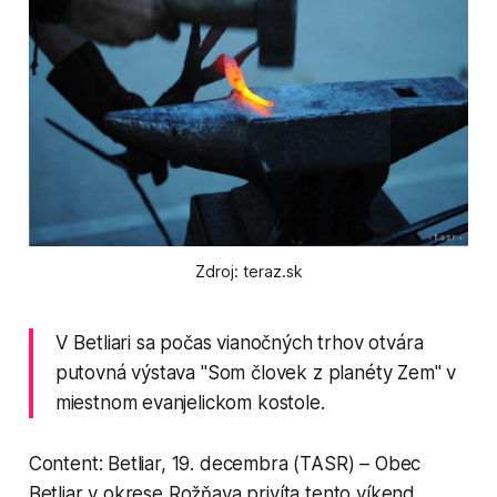
Zdroj: teraz.sk
V Betliari sa počas vianočných trhov otvára
putovná výstava "Som človek z planéty Zem" v
miestnom evanjelickom kostole.
Content: Betliar, 19. decembra (TASR) – Obec
Betliar v okrese Rožňava privíta tento víkend