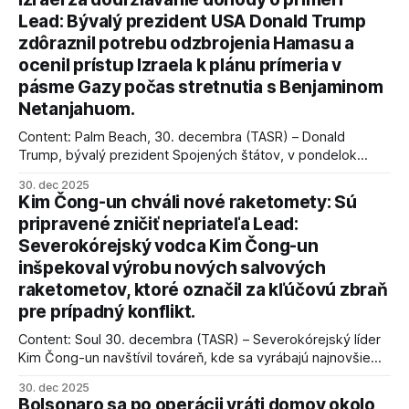
Lead: Bývalý prezident USA Donald Trump
zdôraznil potrebu odzbrojenia Hamasu a
ocenil prístup Izraela k plánu prímeria v
pásme Gazy počas stretnutia s Benjaminom
Netanjahuom.
Content: Palm Beach, 30. decembra (TASR) – Donald
Trump, bývalý prezident Spojených štátov, v pondelok
vyhlásil, že odzbrojenie palestínskeho hnutia Hamas je
30. dec 2025
kľúčové pre úspešné dosiahnutie prímeria v Gaze. Agentúra
Kim Čong-un chváli nové raketomety: Sú
AFP informuje, že Trump vyjadril presvedčenie, že Izrael plní
pripravené zničiť nepriateľa Lead:
podmienky dohody o prí
Severokórejský vodca Kim Čong-un
inšpekoval výrobu nových salvových
raketometov, ktoré označil za kľúčovú zbraň
pre prípadný konflikt.
Content: Soul 30. decembra (TASR) – Severokórejský líder
Kim Čong-un navštívil továreň, kde sa vyrábajú najnovšie
salvové raketomety a nešetril chválou na ich deštrukčné
30. dec 2025
schopnosti. Informovali o tom štátne médiá KĽDR, na ktoré
Bolsonaro sa po operácii vráti domov okolo