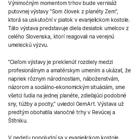
Výnimočným momentom trhov bude vernisáž
putovnej výstavy "Som človek z planéty Zem",
ktorá sa uskutoční v piatok v evanjelickom kostole.
Táto výstava predstavuje diela desiatok umelcov z
celého Slovenska, ktorí reagovali na verejnú
umeleckú výzvu.
"Cieľom výstavy je preklenúť rozdiely medzi
profesionálnym a amatérskym umením a ukázať, že
napriek rôznym národnostiam, náboženstvám,
názorom a sociálno-ekonomickým situáciám, sme
všetci ľudia na jednej planéte, zdieľajúci podobné
sny, túžby a pocity," uviedol GemArt. Výstava už
predtým obohatila vianočné trhy v Revúcej a
Štítniku.
V nedeľu popoludní sa v evanjelickom kostole