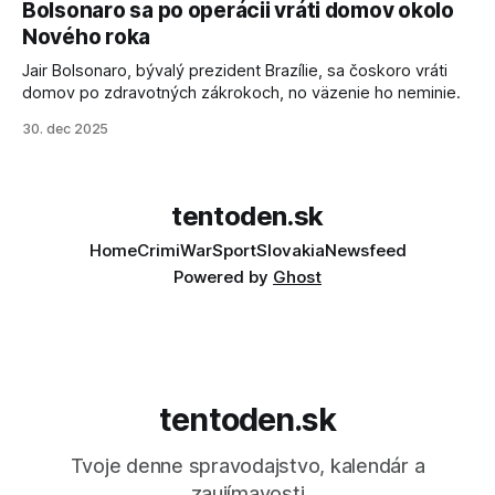
Bolsonaro sa po operácii vráti domov okolo
sa odvoláva agentúra AFP.
Nového roka
Jair Bolsonaro, bývalý prezident Brazílie, sa čoskoro vráti
domov po zdravotných zákrokoch, no väzenie ho neminie.
30. dec 2025
tentoden.sk
Home
Crimi
War
Sport
Slovakia
Newsfeed
Powered by
Ghost
tentoden.sk
Tvoje denne spravodajstvo, kalendár a
zaujímavosti