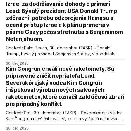
Izrael za dodržiavanie dohody o prímerí
Lead: Bývalý prezident USA Donald Trump
zdôraznil potrebu odzbrojenia Hamasu a
ocenil prístup Izraela k plánu prímeria v
pásme Gazy počas stretnutia s Benjaminom
Netanjahuom.
Content: Palm Beach, 30. decembra (TASR) – Donald
Trump, bývalý prezident Spojených štátov, v pondelok
vyhlásil, že odzbrojenie palestínskeho hnutia Hamas je
30. dec 2025
kľúčové pre úspešné dosiahnutie prímeria v Gaze. Agentúra
Kim Čong-un chváli nové raketomety: Sú
AFP informuje, že Trump vyjadril presvedčenie, že Izrael plní
pripravené zničiť nepriateľa Lead:
podmienky dohody o prí
Severokórejský vodca Kim Čong-un
inšpekoval výrobu nových salvových
raketometov, ktoré označil za kľúčovú zbraň
pre prípadný konflikt.
Content: Soul 30. decembra (TASR) – Severokórejský líder
Kim Čong-un navštívil továreň, kde sa vyrábajú najnovšie
salvové raketomety a nešetril chválou na ich deštrukčné
30. dec 2025
schopnosti. Informovali o tom štátne médiá KĽDR, na ktoré