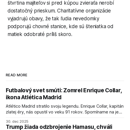
štvrtina majiteľov si pred kúpou zvieraťa nerobí
dostatočný prieskum. Charitatívne organizácie
vyjadrujú obavy, že tak ľudia nevedomky
podporujú chovné stanice, kde sú šteniatka od
matiek odobraté príliš skoro.
READ MORE
Futbalový svet smúti: Zomrel Enrique Collar,
ikona Atlética Madrid
Atlético Madrid stratilo svoju legendu. Enrique Collar, kapitán
zlatej éry, nás opustil vo veku 91 rokov. Spomíname na jeho
úspechy a odkaz.
30. dec 2025
Trump žiada odzbrojenie Hamasu, chváli