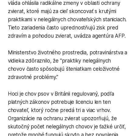
vláda ohlásila radikálne zmeny v oblasti ochrany
zvierat, ktoré majú za cieľ skoncovať s krutými
praktikami v nelegálnych chovateľských staniciach.
Tieto zariadenia často uprednostňujú zisk pred
zdravím a pohodou zvierat, uvádza agentúra AFP.
Ministerstvo životného prostredia, potravinárstva a
vidieka zdôraznilo, že "praktiky nelegálnych
chovov často spôsobujú šteniatkam celoživotné
zdravotné problémy."
Hoci je chov psov v Británii regulovaný, podľa
platných zákonov potrebuje licenciu len ten
chovateľ, ktorý ročne predá tri a viac vrhov.
Organizácie na ochranu zvierat upozorňujú, že
skutočný počet nelegálnych chovov je ťažké určiť,
pretože mnohé fungujú skryto a bez povolenia.