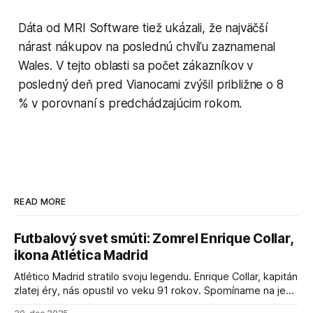
Dáta od MRI Software tiež ukázali, že najväčší
nárast nákupov na poslednú chvíľu zaznamenal
Wales. V tejto oblasti sa počet zákazníkov v
posledný deň pred Vianocami zvýšil približne o 8
% v porovnaní s predchádzajúcim rokom.
READ MORE
Futbalový svet smúti: Zomrel Enrique Collar,
ikona Atlética Madrid
Atlético Madrid stratilo svoju legendu. Enrique Collar, kapitán
zlatej éry, nás opustil vo veku 91 rokov. Spomíname na jeho
úspechy a odkaz.