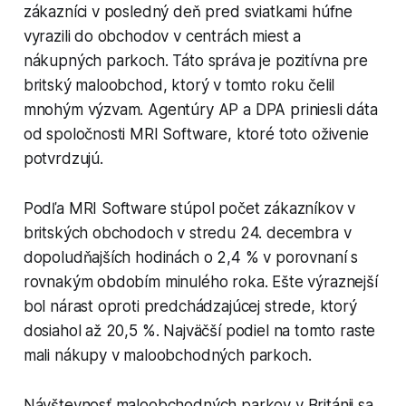
zákazníci v posledný deň pred sviatkami húfne
vyrazili do obchodov v centrách miest a
nákupných parkoch. Táto správa je pozitívna pre
britský maloobchod, ktorý v tomto roku čelil
mnohým výzvam. Agentúry AP a DPA priniesli dáta
od spoločnosti MRI Software, ktoré toto oživenie
potvrdzujú.
Podľa MRI Software stúpol počet zákazníkov v
britských obchodoch v stredu 24. decembra v
dopoludňajších hodinách o 2,4 % v porovnaní s
rovnakým obdobím minulého roka. Ešte výraznejší
bol nárast oproti predchádzajúcej strede, ktorý
dosiahol až 20,5 %. Najväčší podiel na tomto raste
mali nákupy v maloobchodných parkoch.
Návštevnosť maloobchodných parkov v Británii sa