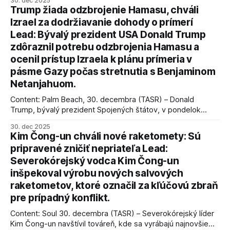
30. dec 2025
Trump žiada odzbrojenie Hamasu, chváli
Izrael za dodržiavanie dohody o prímerí
Lead: Bývalý prezident USA Donald Trump
zdôraznil potrebu odzbrojenia Hamasu a
ocenil prístup Izraela k plánu prímeria v
pásme Gazy počas stretnutia s Benjaminom
Netanjahuom.
Content: Palm Beach, 30. decembra (TASR) – Donald
Trump, bývalý prezident Spojených štátov, v pondelok
vyhlásil, že odzbrojenie palestínskeho hnutia Hamas je
30. dec 2025
kľúčové pre úspešné dosiahnutie prímeria v Gaze. Agentúra
Kim Čong-un chváli nové raketomety: Sú
AFP informuje, že Trump vyjadril presvedčenie, že Izrael plní
pripravené zničiť nepriateľa Lead:
podmienky dohody o prí
Severokórejský vodca Kim Čong-un
inšpekoval výrobu nových salvových
raketometov, ktoré označil za kľúčovú zbraň
pre prípadný konflikt.
Content: Soul 30. decembra (TASR) – Severokórejský líder
Kim Čong-un navštívil továreň, kde sa vyrábajú najnovšie