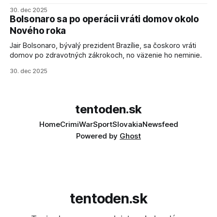
salvové raketomety a nešetril chválou na ich deštrukčné
30. dec 2025
schopnosti. Informovali o tom štátne médiá KĽDR, na ktoré
Bolsonaro sa po operácii vráti domov okolo
sa odvoláva agentúra AFP.
Nového roka
Jair Bolsonaro, bývalý prezident Brazílie, sa čoskoro vráti
domov po zdravotných zákrokoch, no väzenie ho neminie.
30. dec 2025
tentoden.sk
Home
Crimi
War
Sport
Slovakia
Newsfeed
Powered by
Ghost
tentoden.sk