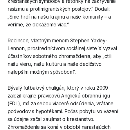
kresťanských symbolov a rétoriky na zakrývanie
rasizmu a protimigrantských postojov.“ Dodali:
„Sme hrdí na našu krajinu a naše komunity – a
veríme, že dokážeme viac.“
Robinson, vlastným menom Stephen Yaxley-
Lennon, prostredníctvom sociálnej siete X vyzval
účastníkov sobotného zhromaždenia, aby „ctili
našu vieru, našu kultúru a naše dedičstvo
najlepším možným spôsobom“.
Bývalý futbalový chuligán, ktorý v roku 2009
založil krajne pravicovú Anglickú obrannú ligu
(EDL), má za sebou viaceré odsúdenia, vrátane
podvodov s hypotékami. Počas pobytu vo väzení
sa údajne začal zaujímať o kresťanstvo.
Zhromaždenie sa koná v období narastajúcich