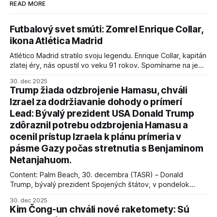
READ MORE
Futbalový svet smúti: Zomrel Enrique Collar,
ikona Atlética Madrid
Atlético Madrid stratilo svoju legendu. Enrique Collar, kapitán
zlatej éry, nás opustil vo veku 91 rokov. Spomíname na jeho
úspechy a odkaz.
30. dec 2025
Trump žiada odzbrojenie Hamasu, chváli
Izrael za dodržiavanie dohody o prímerí
Lead: Bývalý prezident USA Donald Trump
zdôraznil potrebu odzbrojenia Hamasu a
ocenil prístup Izraela k plánu prímeria v
pásme Gazy počas stretnutia s Benjaminom
Netanjahuom.
Content: Palm Beach, 30. decembra (TASR) – Donald
Trump, bývalý prezident Spojených štátov, v pondelok
vyhlásil, že odzbrojenie palestínskeho hnutia Hamas je
30. dec 2025
kľúčové pre úspešné dosiahnutie prímeria v Gaze. Agentúra
Kim Čong-un chváli nové raketomety: Sú
AFP informuje, že Trump vyjadril presvedčenie, že Izrael plní