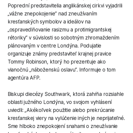
Poprední predstavitelia anglikánskej cirkvi vyjadrili
„vážne znepokojenie“ nad zneužívaním
kresťanských symbolov a ideálov na
„ospravedlňovanie rasizmu a protimigrantskej
rétoriky“ v súvislosti so sobotným zhromaždením
plánovaným v centre Londýna. Podujatie
organizuje známy predstaviteľ krajnej pravice
Tommy Robinson, ktorý ho prezentuje ako
vianočnú „náboženskú oslavu“. Informuje o tom
agentúra AFP.
Biskupi diecézy Southwark, ktorá zahŕňa rozsiahle
oblasti južného Londýna, vo svojom vyhlásení
uviedli: „Akékoľvek použitie alebo prekrúcanie
kresťanskej viery na vylúčenie iných je neprijateľné.
Sme hlboko znepokojení snahami o zneužívanie