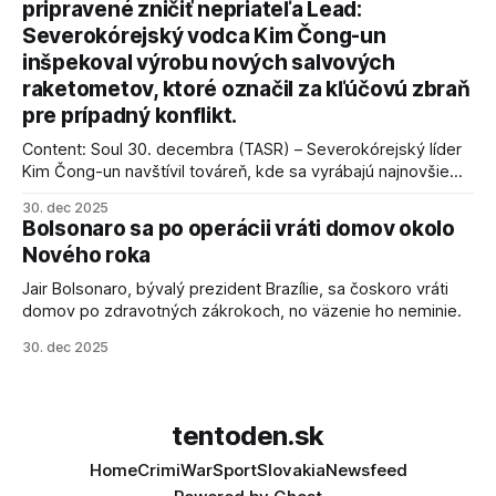
pripravené zničiť nepriateľa Lead:
podmienky dohody o prí
Severokórejský vodca Kim Čong-un
inšpekoval výrobu nových salvových
raketometov, ktoré označil za kľúčovú zbraň
pre prípadný konflikt.
Content: Soul 30. decembra (TASR) – Severokórejský líder
Kim Čong-un navštívil továreň, kde sa vyrábajú najnovšie
salvové raketomety a nešetril chválou na ich deštrukčné
30. dec 2025
schopnosti. Informovali o tom štátne médiá KĽDR, na ktoré
Bolsonaro sa po operácii vráti domov okolo
sa odvoláva agentúra AFP.
Nového roka
Jair Bolsonaro, bývalý prezident Brazílie, sa čoskoro vráti
domov po zdravotných zákrokoch, no väzenie ho neminie.
30. dec 2025
tentoden.sk
Home
Crimi
War
Sport
Slovakia
Newsfeed