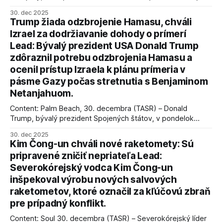
úspechy a odkaz.
30. dec 2025
Trump žiada odzbrojenie Hamasu, chváli
Izrael za dodržiavanie dohody o prímerí
Lead: Bývalý prezident USA Donald Trump
zdôraznil potrebu odzbrojenia Hamasu a
ocenil prístup Izraela k plánu prímeria v
pásme Gazy počas stretnutia s Benjaminom
Netanjahuom.
Content: Palm Beach, 30. decembra (TASR) – Donald
Trump, bývalý prezident Spojených štátov, v pondelok
vyhlásil, že odzbrojenie palestínskeho hnutia Hamas je
30. dec 2025
kľúčové pre úspešné dosiahnutie prímeria v Gaze. Agentúra
Kim Čong-un chváli nové raketomety: Sú
AFP informuje, že Trump vyjadril presvedčenie, že Izrael plní
pripravené zničiť nepriateľa Lead:
podmienky dohody o prí
Severokórejský vodca Kim Čong-un
inšpekoval výrobu nových salvových
raketometov, ktoré označil za kľúčovú zbraň
pre prípadný konflikt.
Content: Soul 30. decembra (TASR) – Severokórejský líder