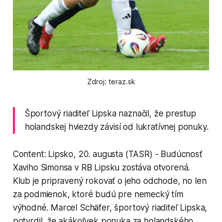
Zdroj: teraz.sk
Športový riaditeľ Lipska naznačil, že prestup
holandskej hviezdy závisí od lukratívnej ponuky.
Content: Lipsko, 20. augusta (TASR) - Budúcnosť
Xaviho Simonsa v RB Lipsku zostáva otvorená.
Klub je pripravený rokovať o jeho odchode, no len
za podmienok, ktoré budú pre nemecký tím
výhodné. Marcel Schäfer, športový riaditeľ Lipska,
potvrdil, že akákoľvek ponuka za holandského