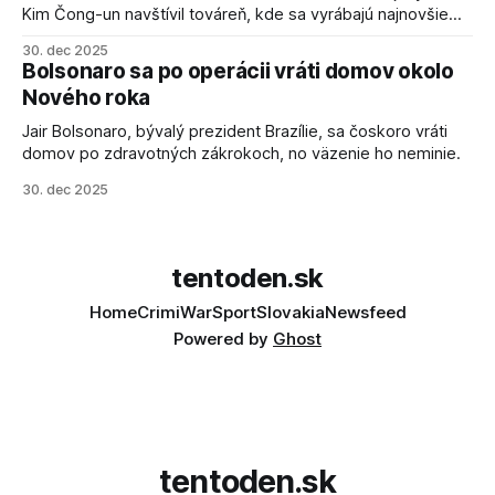
Kim Čong-un navštívil továreň, kde sa vyrábajú najnovšie
salvové raketomety a nešetril chválou na ich deštrukčné
30. dec 2025
schopnosti. Informovali o tom štátne médiá KĽDR, na ktoré
Bolsonaro sa po operácii vráti domov okolo
sa odvoláva agentúra AFP.
Nového roka
Jair Bolsonaro, bývalý prezident Brazílie, sa čoskoro vráti
domov po zdravotných zákrokoch, no väzenie ho neminie.
30. dec 2025
tentoden.sk
Home
Crimi
War
Sport
Slovakia
Newsfeed
Powered by
Ghost
tentoden.sk