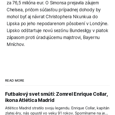
za 76,5 milióna eur. O Simonsa prejavila záujem
Chelsea, pričom súčasťou prípadnej dohody by
mohol byť aj návrat Christophera Nkunkua do
Lipska po jeho nepodarenom pôsobení v Londýne.
Lipsko odštartuje novú sezónu Bundesligy v piatok
zápasom proti úradujúcemu majstrovi, Bayernu
Mníchov.
READ MORE
Futbalový svet smúti: Zomrel Enrique Collar,
ikona Atlética Madrid
Atlético Madrid stratilo svoju legendu. Enrique Collar, kapitán
zlatej éry, nás opustil vo veku 91 rokov. Spomíname na jeho