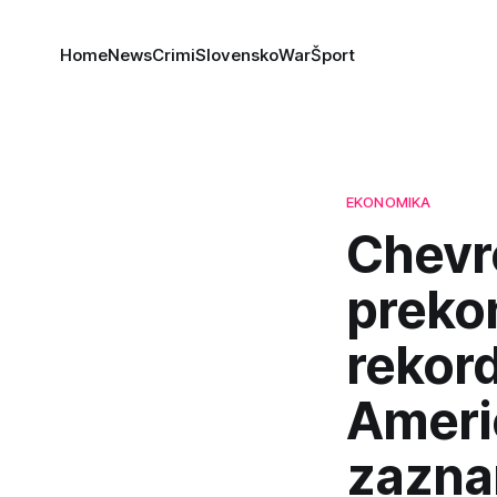
Home
News
Crimi
Slovensko
War
Šport
EKONOMIKA
Chevro
preko
rekord
Ameri
zazna