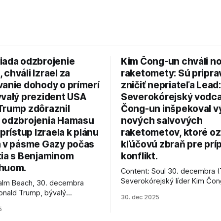
iada odzbrojenie
Kim Čong-un chváli n
chváli Izrael za
raketomety: Sú pripr
vanie dohody o prímerí
zničiť nepriateľa Lead:
ývalý prezident USA
Severokórejský vodc
Trump zdôraznil
Čong-un inšpekoval v
 odzbrojenia Hamasu
nových salvových
 prístup Izraela k plánu
raketometov, ktoré oz
a v pásme Gazy počas
kľúčovú zbraň pre prí
tia s Benjaminom
konflikt.
huom.
Content: Soul 30. decembra (
Severokórejský líder Kim Čo
alm Beach, 30. decembra
navštívil továreň, kde sa vyrá
onald Trump, bývalý
30. dec 2025
najnovšie salvové raketomety 
Spojených štátov, v pondelok
5
chválou na ich deštrukčné sch
že odzbrojenie palestínskeho
Informovali o tom štátne méd