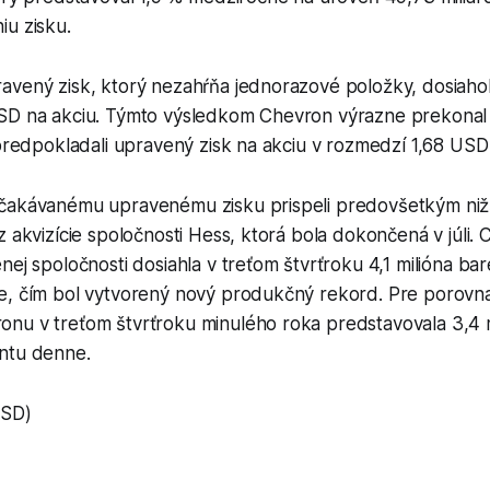
iu zisku.
avený zisk, ktorý nezahŕňa jednorazové položky, dosiahol
SD na akciu. Týmto výsledkom Chevron výrazne prekonal
 predpokladali upravený zisk na akciu v rozmedzí 1,68 USD
čakávanému upravenému zisku prispeli predovšetkým ni
z akvizície spoločnosti Hess, ktorá bola dokončená v júli. 
nej spoločnosti dosiahla v treťom štvrťroku 4,1 milióna ba
e, čím bol vytvorený nový produkčný rekord. Pre porovna
nu v treťom štvrťroku minulého roka predstavovala 3,4 m
ntu denne.
USD)