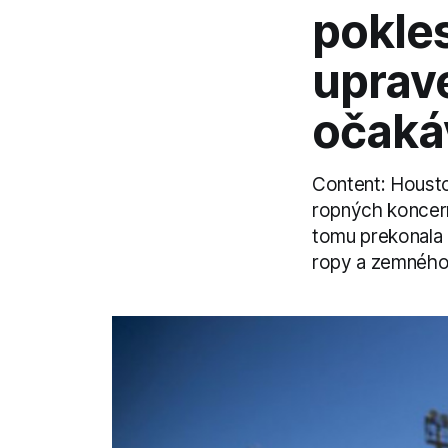
pokles
uprav
očakáv
Content: Housto
ropných koncerno
tomu prekonala 
ropy a zemného 