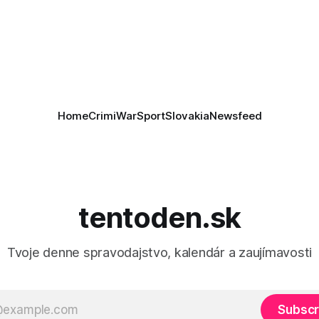
as je kľúčové pre úspešné
ktoré sa odvoláva agentúra A
e prímeria v Gaze. Agentúra
je, že Trump vyjadril
ie, že Izrael plní podmienky
rí
Home
Crimi
War
Sport
Slovakia
Newsfeed
tentoden.sk
Tvoje denne spravodajstvo, kalendár a zaujímavosti
Subscr