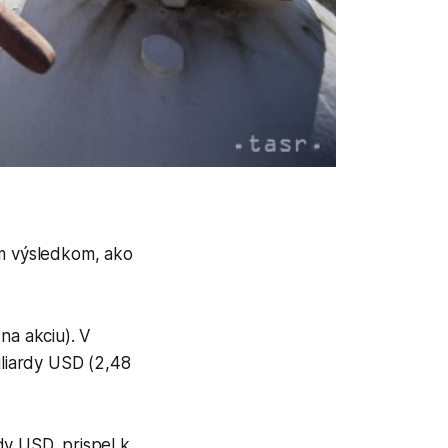
ším výsledkom, ako
na akciu). V
liardy USD (2,48
dy USD, prispel k