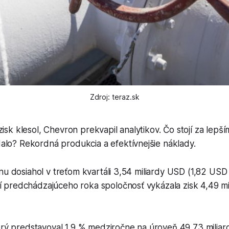
Zdroj: teraz.sk
zisk klesol, Chevron prekvapil analytikov. Čo stojí za lep
alo? Rekordná produkcia a efektívnejšie náklady.
nu dosiahol v treťom kvartáli 3,54 miliardy USD (1,82 USD 
predchádzajúceho roka spoločnosť vykázala zisk 4,49 mi
orý predstavoval 1,9 % medziročne na úroveň 49,73 miliar