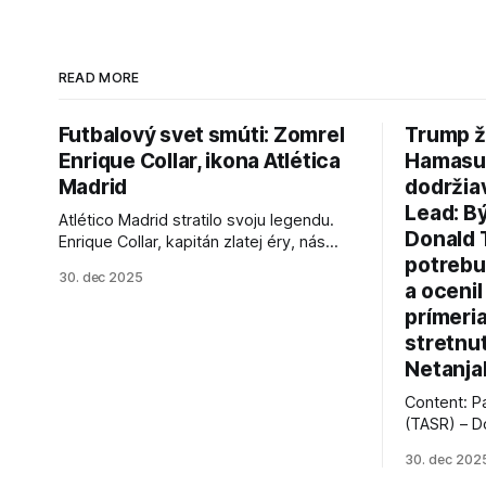
READ MORE
Futbalový svet smúti: Zomrel
Trump ž
Enrique Collar, ikona Atlética
Hamasu, 
Madrid
dodržia
Lead: B
Atlético Madrid stratilo svoju legendu.
Donald 
Enrique Collar, kapitán zlatej éry, nás
potrebu
opustil vo veku 91 rokov. Spomíname na
30. dec 2025
jeho úspechy a odkaz.
a ocenil
prímeri
stretnu
Netanja
Content: P
(TASR) – D
prezident 
30. dec 202
vyhlásil, 