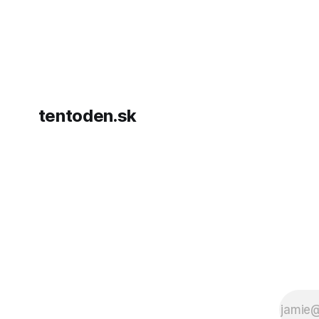
hnutia Ham
dosiahnuti
AFP informu
presvedčen
dohody o p
tentoden.sk