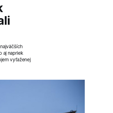
k
li
 najväčších
 aj napriek
bjem vyťaženej