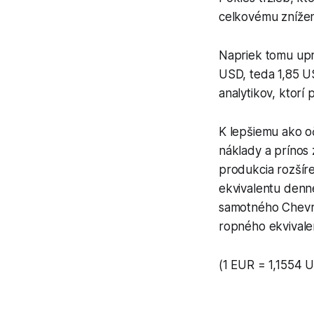
celkovému znížen
Napriek tomu upr
USD, teda 1,85 U
analytikov, ktorí
K lepšiemu ako o
náklady a prínos 
produkcia rozšíre
ekvivalentu denn
samotného Chevro
ropného ekvivale
(1 EUR = 1,1554 