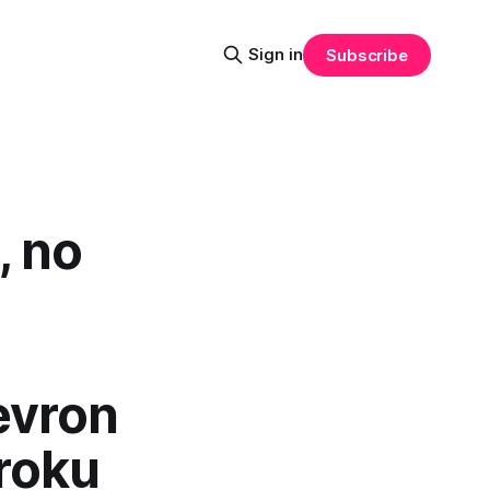
Sign in
Subscribe
, no
evron
roku