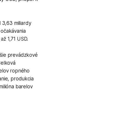
 3,63 miliardy
 očakávania
 až 1,71 USD.
žšie prevádzkové
Celková
relov ropného
nie, produkcia
ilióna barelov