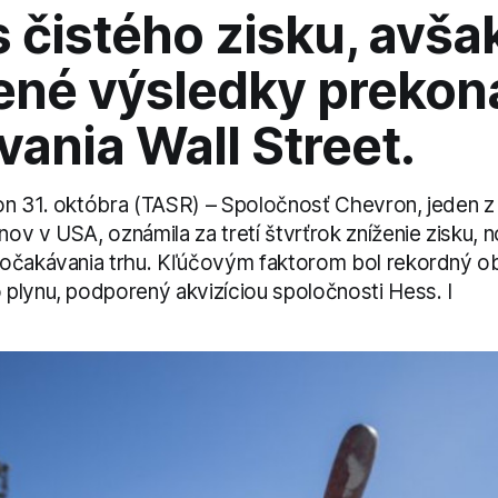
 čistého zisku, avša
ené výsledky prekona
ania Wall Street.
n 31. októbra (TASR) – Spoločnosť Chevron, jeden z
v v USA, oznámila za tretí štvrťrok zníženie zisku, no
očakávania trhu. Kľúčovým faktorom bol rekordný o
plynu, podporený akvizíciou spoločnosti Hess. I