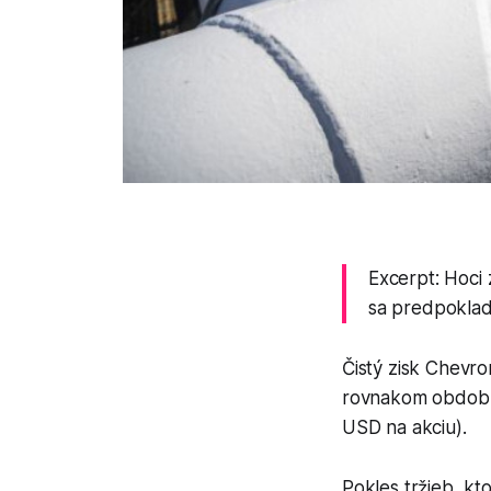
Excerpt: Hoci 
sa predpoklad
Čistý zisk Chevro
rovnakom období 
USD na akciu).
Pokles tržieb, kt