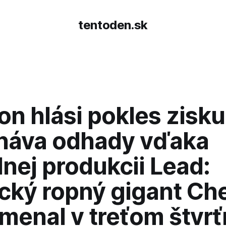
tentoden.sk
n hlási pokles zisku
náva odhady vďaka
nej produkcii Lead:
cký ropný gigant Ch
menal v treťom štvrť