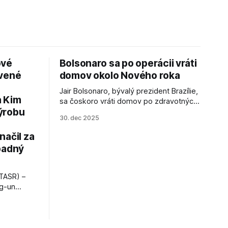
ové
Bolsonaro sa po operácii vráti
avené
domov okolo Nového roka
Jair Bolsonaro, bývalý prezident Brazílie,
a Kim
sa čoskoro vráti domov po zdravotných
ýrobu
zákrokoch, no väzenie ho neminie.
30. dec 2025
načil za
padný
TASR) –
ng-un
bajú
a nešetril
opnosti.
iá KĽDR, na