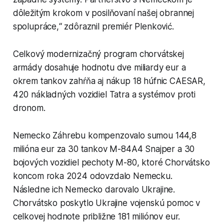
dôležitým krokom v posilňovaní našej obrannej
spolupráce,“ zdôraznil premiér Plenković.
Celkový modernizačný program chorvátskej
armády dosahuje hodnotu dve miliardy eur a
okrem tankov zahŕňa aj nákup 18 húfnic CAESAR,
420 nákladných vozidiel Tatra a systémov proti
dronom.
Nemecko Záhrebu kompenzovalo sumou 144,8
milióna eur za 30 tankov M-84A4 Snajper a 30
bojových vozidiel pechoty M-80, ktoré Chorvátsko
koncom roka 2024 odovzdalo Nemecku.
Následne ich Nemecko darovalo Ukrajine.
Chorvátsko poskytlo Ukrajine vojenskú pomoc v
celkovej hodnote približne 181 miliónov eur.