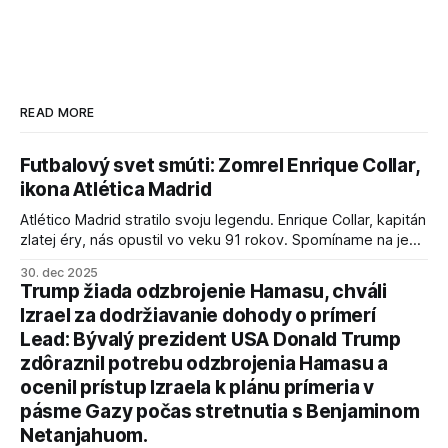
READ MORE
Futbalový svet smúti: Zomrel Enrique Collar,
ikona Atlética Madrid
Atlético Madrid stratilo svoju legendu. Enrique Collar, kapitán
zlatej éry, nás opustil vo veku 91 rokov. Spomíname na jeho
úspechy a odkaz.
30. dec 2025
Trump žiada odzbrojenie Hamasu, chváli
Izrael za dodržiavanie dohody o prímerí
Lead: Bývalý prezident USA Donald Trump
zdôraznil potrebu odzbrojenia Hamasu a
ocenil prístup Izraela k plánu prímeria v
pásme Gazy počas stretnutia s Benjaminom
Netanjahuom.