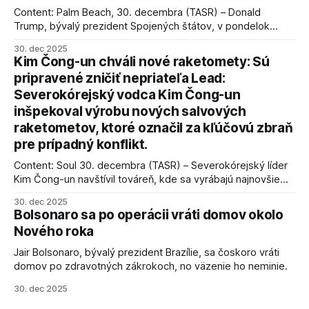
Content: Palm Beach, 30. decembra (TASR) – Donald
Trump, bývalý prezident Spojených štátov, v pondelok
vyhlásil, že odzbrojenie palestínskeho hnutia Hamas je
30. dec 2025
kľúčové pre úspešné dosiahnutie prímeria v Gaze. Agentúra
Kim Čong-un chváli nové raketomety: Sú
AFP informuje, že Trump vyjadril presvedčenie, že Izrael plní
pripravené zničiť nepriateľa Lead:
podmienky dohody o prí
Severokórejský vodca Kim Čong-un
inšpekoval výrobu nových salvových
raketometov, ktoré označil za kľúčovú zbraň
pre prípadný konflikt.
Content: Soul 30. decembra (TASR) – Severokórejský líder
Kim Čong-un navštívil továreň, kde sa vyrábajú najnovšie
salvové raketomety a nešetril chválou na ich deštrukčné
30. dec 2025
schopnosti. Informovali o tom štátne médiá KĽDR, na ktoré
Bolsonaro sa po operácii vráti domov okolo
sa odvoláva agentúra AFP.
Nového roka
Jair Bolsonaro, bývalý prezident Brazílie, sa čoskoro vráti
domov po zdravotných zákrokoch, no väzenie ho neminie.
30. dec 2025