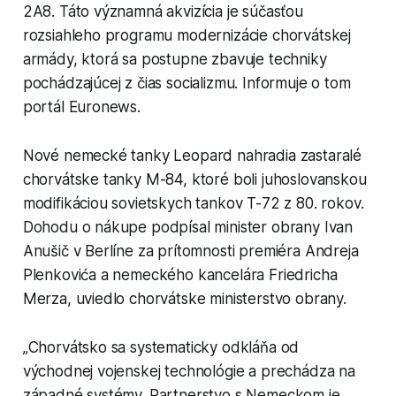
2A8. Táto významná akvizícia je súčasťou
rozsiahleho programu modernizácie chorvátskej
armády, ktorá sa postupne zbavuje techniky
pochádzajúcej z čias socializmu. Informuje o tom
portál Euronews.
Nové nemecké tanky Leopard nahradia zastaralé
chorvátske tanky M-84, ktoré boli juhoslovanskou
modifikáciou sovietskych tankov T-72 z 80. rokov.
Dohodu o nákupe podpísal minister obrany Ivan
Anušič v Berlíne za prítomnosti premiéra Andreja
Plenkovića a nemeckého kancelára Friedricha
Merza, uviedlo chorvátske ministerstvo obrany.
„Chorvátsko sa systematicky odkláňa od
východnej vojenskej technológie a prechádza na
západné systémy. Partnerstvo s Nemeckom je