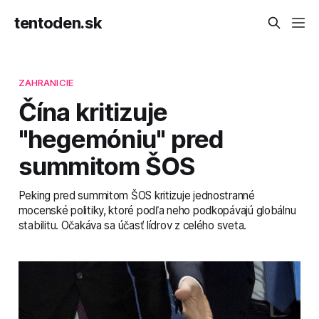
tentoden.sk
ZAHRANICIE
Čína kritizuje
"hegemóniu" pred
summitom ŠOS
Peking pred summitom ŠOS kritizuje jednostranné
mocenské politiky, ktoré podľa neho podkopávajú globálnu
stabilitu. Očakáva sa účasť lídrov z celého sveta.