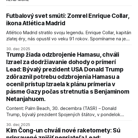
Futbalový svet smúti: Zomrel Enrique Collar,
ikona Atlética Madrid
Atlético Madrid stratilo svoju legendu. Enrique Collar, kapitán
zlatej éry, nás opustil vo veku 91 rokov. Spomíname na jeho
úspechy a odkaz.
30. dec 2025
Trump žiada odzbrojenie Hamasu, chváli
Izrael za dodržiavanie dohody o prímerí
Lead: Bývalý prezident USA Donald Trump
zdôraznil potrebu odzbrojenia Hamasu a
ocenil prístup Izraela k plánu prímeria v
pásme Gazy počas stretnutia s Benjaminom
Netanjahuom.
Content: Palm Beach, 30. decembra (TASR) – Donald
Trump, bývalý prezident Spojených štátov, v pondelok
vyhlásil, že odzbrojenie palestínskeho hnutia Hamas je
30. dec 2025
kľúčové pre úspešné dosiahnutie prímeria v Gaze. Agentúra
Kim Čong-un chváli nové raketomety: Sú
AFP informuje, že Trump vyjadril presvedčenie, že Izrael plní
pripravené zničiť nepriateľa Lead: