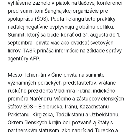
vyhlásenie zaznelo v piatok na tlačovej konferencii
pred summitom Šanghajskej organizácie pre
spoluprácu (ŠOS). Podľa Pekingu tieto praktiky
naďalej negatívne ovplyvňujú globálnu politiku.
Summit, ktorý sa bude konať od 31. augusta do 1.
septembra, privíta viac ako dvadsať svetových
lídrov. TASR prináša informácie na základe správy
agentúry AFP.
Mesto Tchien-ťin v Číne privíta na summite
významných politických predstaviteľov, vrátane
ruského prezidenta Vladimira Putina, indického
premiéra Naréndru Módího a zástupcov členských
štátov ŠOS – Bieloruska, Iránu, Kazachstanu,
Pakistanu, Kirgizska, Tadžikistanu a Uzbekistanu.
Okrem členských krajín boli pozvané aj štáty s
partnerským statusom, ako napríklad Turecko a