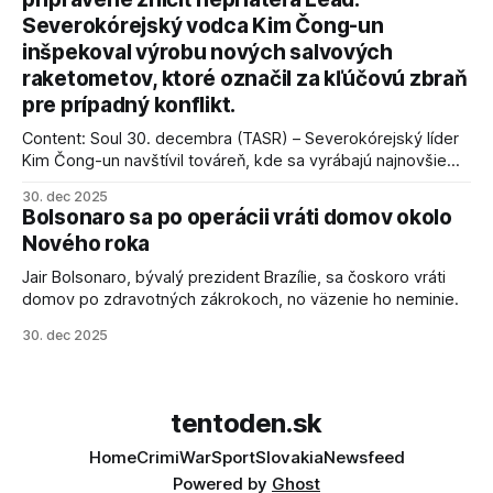
podmienky dohody o prí
Severokórejský vodca Kim Čong-un
inšpekoval výrobu nových salvových
raketometov, ktoré označil za kľúčovú zbraň
pre prípadný konflikt.
Content: Soul 30. decembra (TASR) – Severokórejský líder
Kim Čong-un navštívil továreň, kde sa vyrábajú najnovšie
salvové raketomety a nešetril chválou na ich deštrukčné
30. dec 2025
schopnosti. Informovali o tom štátne médiá KĽDR, na ktoré
Bolsonaro sa po operácii vráti domov okolo
sa odvoláva agentúra AFP.
Nového roka
Jair Bolsonaro, bývalý prezident Brazílie, sa čoskoro vráti
domov po zdravotných zákrokoch, no väzenie ho neminie.
30. dec 2025
tentoden.sk
Home
Crimi
War
Sport
Slovakia
Newsfeed
Powered by
Ghost