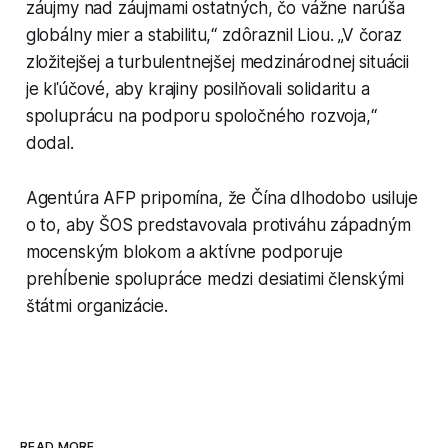
záujmy nad záujmami ostatných, čo vážne narúša
globálny mier a stabilitu,“ zdôraznil Liou. „V čoraz
zložitejšej a turbulentnejšej medzinárodnej situácii
je kľúčové, aby krajiny posilňovali solidaritu a
spoluprácu na podporu spoločného rozvoja,“
dodal.
Agentúra AFP pripomína, že Čína dlhodobo usiluje
o to, aby ŠOS predstavovala protiváhu západným
mocenským blokom a aktívne podporuje
prehĺbenie spolupráce medzi desiatimi členskými
štátmi organizácie.
READ MORE