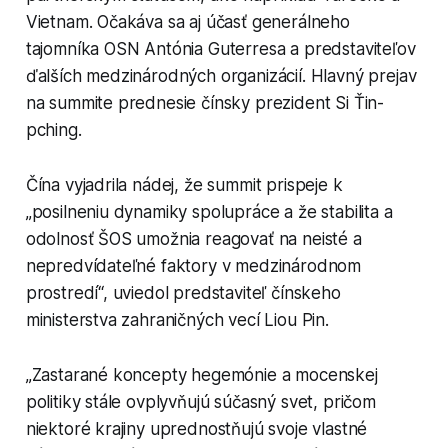
Vietnam. Očakáva sa aj účasť generálneho
tajomníka OSN Antónia Guterresa a predstaviteľov
ďalších medzinárodných organizácií. Hlavný prejav
na summite prednesie čínsky prezident Si Ťin-
pching.
Čína vyjadrila nádej, že summit prispeje k
„posilneniu dynamiky spolupráce a že stabilita a
odolnosť ŠOS umožnia reagovať na neisté a
nepredvídateľné faktory v medzinárodnom
prostredí“, uviedol predstaviteľ čínskeho
ministerstva zahraničných vecí Liou Pin.
„Zastarané koncepty hegemónie a mocenskej
politiky stále ovplyvňujú súčasný svet, pričom
niektoré krajiny uprednostňujú svoje vlastné