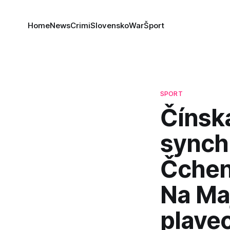
Home
News
Crimi
Slovensko
War
Šport
SPORT
Čínsk
synch
Čchen
Na Ma
plave