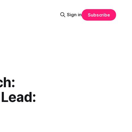
Sign in
Subscribe
ch:
 Lead: