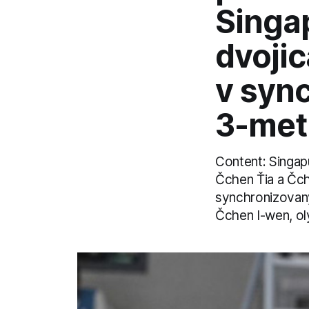
Singap
dvoji
v syn
3-met
Content: Singapu
Čchen Ťia a Čch
synchronizovan
Čchen I-wen, oly