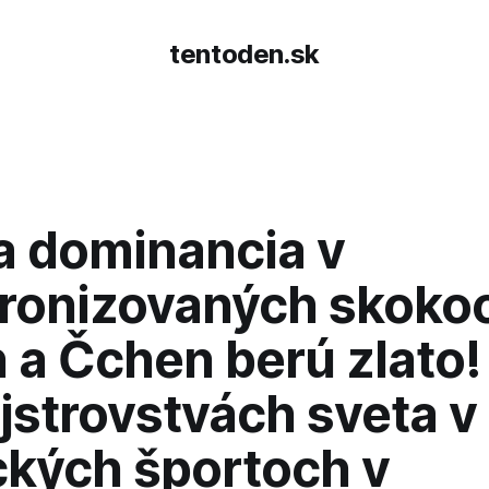
tentoden.sk
a dominancia v
ronizovaných skoko
 a Čchen berú zlato!
jstrovstvách sveta v
ckých športoch v