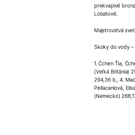
prekvapivé bronzo
Lobatové.
Majstrovstvá sve
Skoky do vody – 
1. Čchen Ťia, Čc
(Veľká Británia) 
294,36 b., 4. Mad
Pellacaniová, Eli
(Nemecko) 268,1