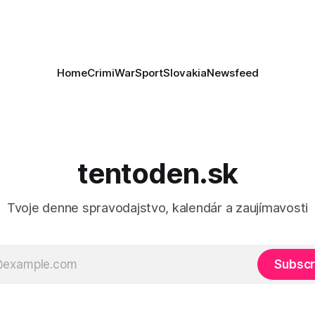
ie, že Izrael plní podmienky
rí
Home
Crimi
War
Sport
Slovakia
Newsfeed
tentoden.sk
Tvoje denne spravodajstvo, kalendár a zaujímavosti
Subscr