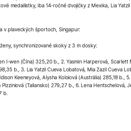
vé medailistky, iba 14-ročné dvojičky z Mexika, Lia Yatzil
ta v plaveckých športoch, Singapur:
ženy, synchronizované skoky z 3 m dosky:
hen I-wen (Čína) 325,20 b., 2. Yasmin Harperová, Scarle
298,35 b., 3. Lia Yatzil Cueva Lobatová, Mia Zazil Cueva L
dison Keeneyová, Alysha Koloiová (Austrália) 285,18 b., 5.
sa Pizziniová (Taliansko) 279,27 b., 6. Lena Hentschelová, 
7 b.