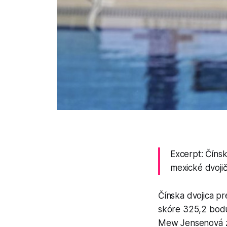
Excerpt: Čínsk
mexické dvojič
Čínska dvojica pr
skóre 325,2 bodu.
Mew Jensenová z V