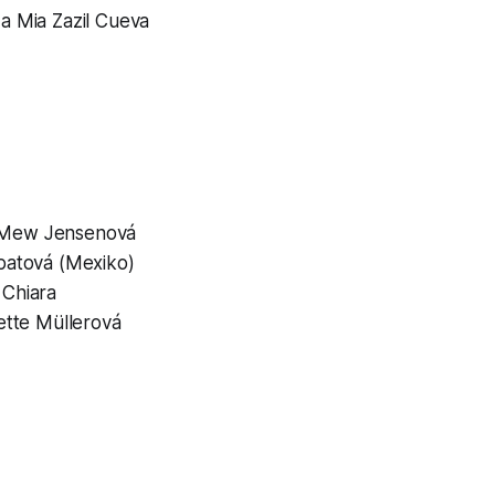
 a Mia Zazil Cueva
tt Mew Jensenová
obatová (Mexiko)
 Chiara
Jette Müllerová