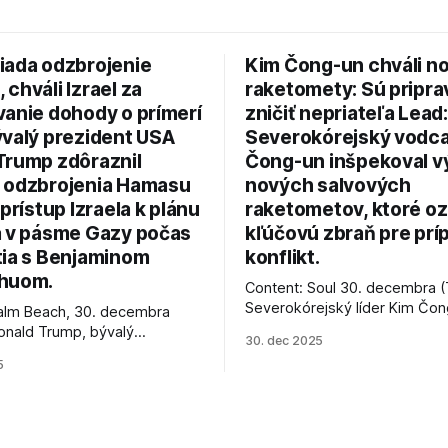
iada odzbrojenie
Kim Čong-un chváli n
chváli Izrael za
raketomety: Sú pripr
vanie dohody o prímerí
zničiť nepriateľa Lead:
ývalý prezident USA
Severokórejský vodc
Trump zdôraznil
Čong-un inšpekoval v
 odzbrojenia Hamasu
nových salvových
 prístup Izraela k plánu
raketometov, ktoré oz
a v pásme Gazy počas
kľúčovú zbraň pre prí
tia s Benjaminom
konflikt.
huom.
Content: Soul 30. decembra (
Severokórejský líder Kim Čo
alm Beach, 30. decembra
navštívil továreň, kde sa vyrá
onald Trump, bývalý
30. dec 2025
najnovšie salvové raketomety 
Spojených štátov, v pondelok
5
chválou na ich deštrukčné sch
že odzbrojenie palestínskeho
Informovali o tom štátne méd
as je kľúčové pre úspešné
ktoré sa odvoláva agentúra A
e prímeria v Gaze. Agentúra
je, že Trump vyjadril