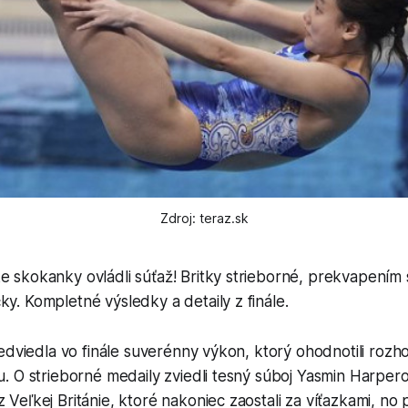
Zdroj: teraz.sk
e skokanky ovládli súťaž! Britky strieborné, prekvapením
ky. Kompletné výsledky a detaily z finále.
edviedla vo finále suverénny výkon, ktorý ohodnotili roz
 O strieborné medaily zviedli tesný súboj Yasmin Harpero
eľkej Británie, ktoré nakoniec zaostali za víťazkami, no p