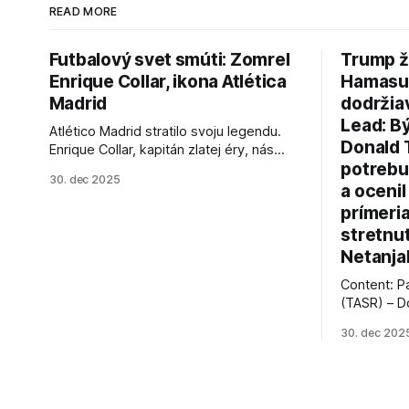
READ MORE
Futbalový svet smúti: Zomrel
Trump ž
Enrique Collar, ikona Atlética
Hamasu, 
Madrid
dodržia
Lead: B
Atlético Madrid stratilo svoju legendu.
Donald 
Enrique Collar, kapitán zlatej éry, nás
potrebu
opustil vo veku 91 rokov. Spomíname na
30. dec 2025
jeho úspechy a odkaz.
a ocenil
prímeri
stretnu
Netanja
Content: P
(TASR) – D
prezident 
30. dec 202
vyhlásil, 
hnutia Ham
dosiahnuti
AFP informu