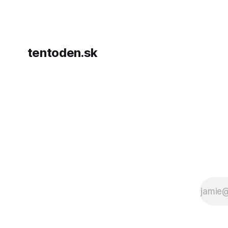
presvedčen
dohody o p
tentoden.sk