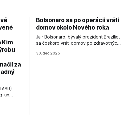
ové
Bolsonaro sa po operácii vráti
avené
domov okolo Nového roka
Jair Bolsonaro, bývalý prezident Brazílie,
a Kim
sa čoskoro vráti domov po zdravotných
ýrobu
zákrokoch, no väzenie ho neminie.
30. dec 2025
načil za
padný
TASR) –
ng-un
bajú
a nešetril
opnosti.
iá KĽDR, na
FP.