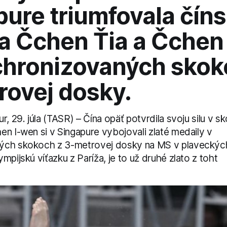
ure triumfovala čín
ca Čchen Ťia a Čchen
chronizovaných skok
rovej dosky.
r, 29. júla (TASR) – Čína opäť potvrdila svoju silu v 
en I-wen si v Singapure vybojovali zlaté medaily v
ých skokoch z 3-metrovej dosky na MS v plaveckýc
mpijskú víťazku z Paríža, je to už druhé zlato z toht