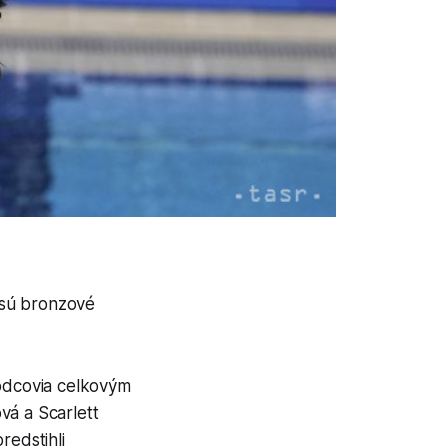
 sú bronzové
hodcovia celkovým
vá a Scarlett
redstihli