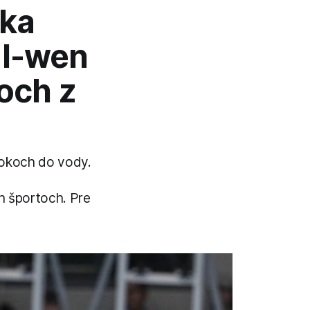
ska
 I-wen
och z
skokoch do vody.
h športoch. Pre