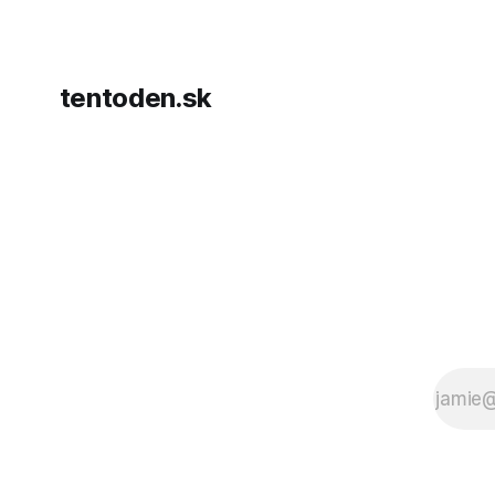
dohody o p
tentoden.sk