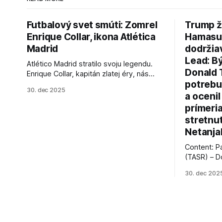
Futbalový svet smúti: Zomrel
Trump ž
Enrique Collar, ikona Atlética
Hamasu, 
Madrid
dodržia
Lead: B
Atlético Madrid stratilo svoju legendu.
Donald 
Enrique Collar, kapitán zlatej éry, nás
potrebu
opustil vo veku 91 rokov. Spomíname na
30. dec 2025
jeho úspechy a odkaz.
a ocenil
prímeri
stretnu
Netanja
Content: P
(TASR) – D
prezident 
30. dec 202
vyhlásil, 
hnutia Ham
dosiahnuti
AFP informu
presvedčen