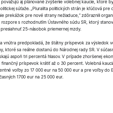
považujú aj plánované zvýšenie volebnej kaucie, ktoré by
litickej súťaže. „Pluralita politických strán je kľúčová pre
ie prekážok pre nové strany nežiaduce,“ zdôraznili organi
 v rozpore s rozhodnutím Ústavného súdu SR, ktorý stanovi
 presiahnuť 25-násobok priemernej mzdy.
va vnútra predpokladá, že štátny príspevok za výsledok v
ny, ktoré sa reálne dostanú do Národnej rady SR. V súčasn
získajú aspoň tri percentá hlasov. V prípade zhoršenej ekon
 finančný príspevok krátiť až o 30 percent. Volebná kauci
mentné voľby zo 17 000 eur na 50 000 eur a pre voľby do
časných 1700 eur na 25 000 eur.