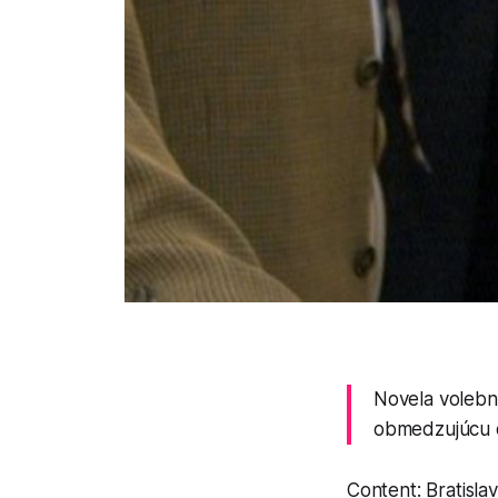
Novela volebné
obmedzujúcu 
Content: Bratisla