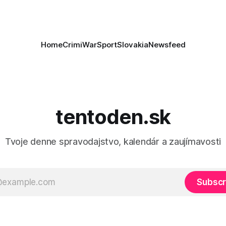
rí
Home
Crimi
War
Sport
Slovakia
Newsfeed
tentoden.sk
Tvoje denne spravodajstvo, kalendár a zaujímavosti
Subscr