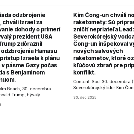
iada odzbrojenie
Kim Čong-un chváli n
chváli Izrael za
raketomety: Sú pripr
vanie dohody o prímerí
zničiť nepriateľa Lead:
ývalý prezident USA
Severokórejský vodc
Trump zdôraznil
Čong-un inšpekoval v
 odzbrojenia Hamasu
nových salvových
 prístup Izraela k plánu
raketometov, ktoré oz
a v pásme Gazy počas
kľúčovú zbraň pre prí
tia s Benjaminom
konflikt.
huom.
Content: Soul 30. decembra (
Severokórejský líder Kim Čo
alm Beach, 30. decembra
navštívil továreň, kde sa vyrá
onald Trump, bývalý
30. dec 2025
najnovšie salvové raketomety 
Spojených štátov, v pondelok
5
chválou na ich deštrukčné sch
že odzbrojenie palestínskeho
Informovali o tom štátne méd
as je kľúčové pre úspešné
ktoré sa odvoláva agentúra A
e prímeria v Gaze. Agentúra
je, že Trump vyjadril
ie, že Izrael plní podmienky