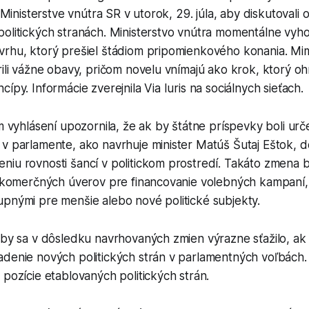
a Ministerstve vnútra SR v utorok, 29. júla, aby diskutovali
politických stranách. Ministerstvo vnútra momentálne vyh
vrhu, ktorý prešiel štádiom pripomienkového konania. M
rili vážne obavy, pričom novelu vnímajú ako krok, ktorý oh
ípy. Informácie zverejnila Via Iuris na sociálnych sieťach.
om vyhlásení upozornila, že ak by štátne príspevky boli u
v parlamente, ako navrhuje minister Matúš Šutaj Eštok, d
niu rovnosti šancí v politickom prostredí. Takáto zmena 
ť komerčných úverov pre financovanie volebných kampaní, č
upnými pre menšie alebo nové politické subjekty.
 by sa v dôsledku navrhovaných zmien výrazne sťažilo, ak
adenie nových politických strán v parlamentných voľbách
 pozície etablovaných politických strán.