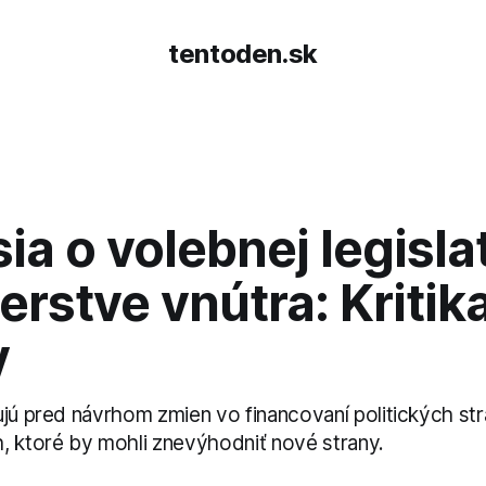
tentoden.sk
ia o volebnej legisla
erstve vnútra: Kritik
y
ujú pred návrhom zmien vo financovaní politických str
, ktoré by mohli znevýhodniť nové strany.