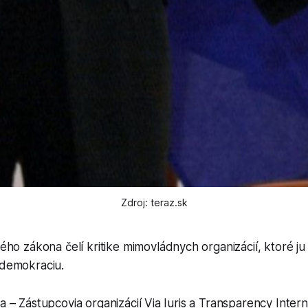
Zdroj: teraz.sk
ho zákona čelí kritike mimovládnych organizácií, ktoré ju
demokraciu.
va – Zástupcovia organizácií Via Iuris a Transparency Inter