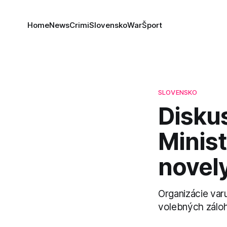
Home
News
Crimi
Slovensko
War
Šport
SLOVENSKO
Diskus
Minist
novel
Organizácie var
volebných záloh