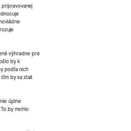
 o pripravovanej
odnocuje
imovládne
rozuje
rčené výhradne pre
ošlo by k
by podľa nich
ím by sa stali
 nie úplne
. To by mohlo