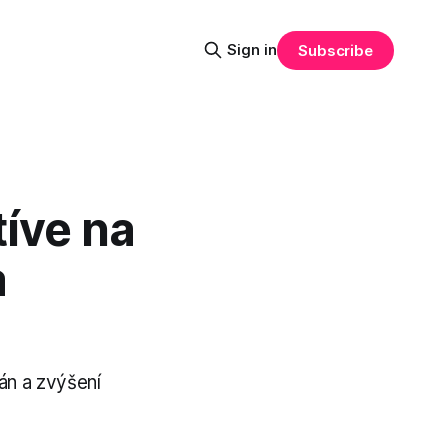
Sign in
Subscribe
tíve na
a
án a zvýšení