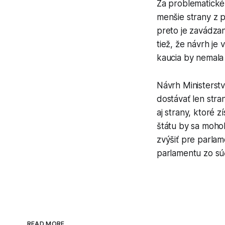
Za problematické 
menšie strany z po
preto je zavádzan
tiež, že návrh je
kaucia by nemala
Návrh Ministerst
dostávať len stra
aj strany, ktoré 
štátu by sa mohol
zvýšiť pre parla
parlamentu zo sú
READ MORE