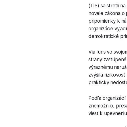
(TIS) sa stretli n
novele zákona o 
pripomienky k ná
organizácie vyjad
demokratické princ
Via Iuris vo svoj
strany zastúpené 
výraznému naruše
zvýšila rizikovos
prakticky nedost
Podľa organizácií
znemožnilo, pres
viesť k upevneniu