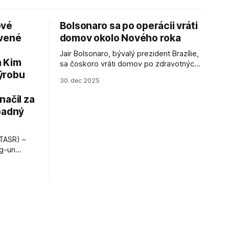
ové
Bolsonaro sa po operácii vráti
avené
domov okolo Nového roka
Jair Bolsonaro, bývalý prezident Brazílie,
a Kim
sa čoskoro vráti domov po zdravotných
ýrobu
zákrokoch, no väzenie ho neminie.
30. dec 2025
načil za
padný
TASR) –
ng-un
bajú
a nešetril
opnosti.
iá KĽDR, na
FP.