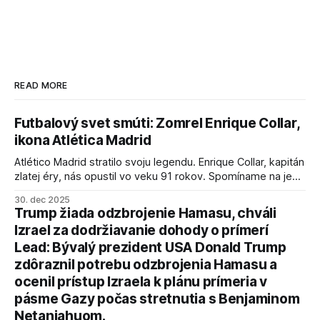
READ MORE
Futbalový svet smúti: Zomrel Enrique Collar,
ikona Atlética Madrid
Atlético Madrid stratilo svoju legendu. Enrique Collar, kapitán
zlatej éry, nás opustil vo veku 91 rokov. Spomíname na jeho
úspechy a odkaz.
30. dec 2025
Trump žiada odzbrojenie Hamasu, chváli
Izrael za dodržiavanie dohody o prímerí
Lead: Bývalý prezident USA Donald Trump
zdôraznil potrebu odzbrojenia Hamasu a
ocenil prístup Izraela k plánu prímeria v
pásme Gazy počas stretnutia s Benjaminom
Netanjahuom.