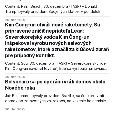
Content: Palm Beach, 30. decembra (TASR) – Donald
Trump, bývalý prezident Spojených štátov, v pondelok
vyhlásil, že odzbrojenie palestínskeho hnutia Hamas je
30. dec 2025
kľúčové pre úspešné dosiahnutie prímeria v Gaze. Agentúra
Kim Čong-un chváli nové raketomety: Sú
AFP informuje, že Trump vyjadril presvedčenie, že Izrael plní
pripravené zničiť nepriateľa Lead:
podmienky dohody o prí
Severokórejský vodca Kim Čong-un
inšpekoval výrobu nových salvových
raketometov, ktoré označil za kľúčovú zbraň
pre prípadný konflikt.
Content: Soul 30. decembra (TASR) – Severokórejský líder
Kim Čong-un navštívil továreň, kde sa vyrábajú najnovšie
salvové raketomety a nešetril chválou na ich deštrukčné
30. dec 2025
schopnosti. Informovali o tom štátne médiá KĽDR, na ktoré
Bolsonaro sa po operácii vráti domov okolo
sa odvoláva agentúra AFP.
Nového roka
Jair Bolsonaro, bývalý prezident Brazílie, sa čoskoro vráti
domov po zdravotných zákrokoch, no väzenie ho neminie.
30. dec 2025