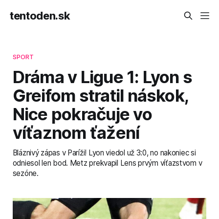
tentoden.sk
SPORT
Dráma v Ligue 1: Lyon s
Greifom stratil náskok,
Nice pokračuje vo
víťaznom ťažení
Bláznivý zápas v Paríži! Lyon viedol už 3:0, no nakoniec si
odniesol len bod. Metz prekvapil Lens prvým víťazstvom v
sezóne.