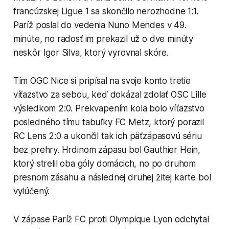
francúzskej Ligue 1 sa skončilo nerozhodne 1:1.
Paríž poslal do vedenia Nuno Mendes v 49.
minúte, no radosť im prekazil už o dve minúty
neskôr Igor Silva, ktorý vyrovnal skóre.
Tím OGC Nice si pripísal na svoje konto tretie
víťazstvo za sebou, keď dokázal zdolať OSC Lille
výsledkom 2:0. Prekvapením kola bolo víťazstvo
posledného tímu tabuľky FC Metz, ktorý porazil
RC Lens 2:0 a ukončil tak ich päťzápasovú sériu
bez prehry. Hrdinom zápasu bol Gauthier Hein,
ktorý strelil oba góly domácich, no po druhom
presnom zásahu a následnej druhej žltej karte bol
vylúčený.
V zápase Paríž FC proti Olympique Lyon odchytal