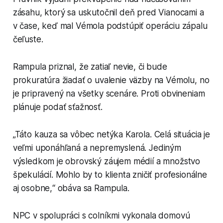
zásahu, ktorý sa uskutočnil deň pred Vianocami a
v čase, keď mal Vémola podstúpiť operáciu zápalu
čeľuste.
Rampula priznal, že zatiaľ nevie, či bude
prokuratúra žiadať o uvalenie väzby na Vémolu, no
je pripravený na všetky scenáre. Proti obvineniam
plánuje podať sťažnosť.
„Táto kauza sa vôbec netýka Karola. Celá situácia je
veľmi uponáhľaná a nepremyslená. Jediným
výsledkom je obrovský záujem médií a množstvo
špekulácií. Mohlo by to klienta zničiť profesionálne
aj osobne,“ obáva sa Rampula.
NPC v spolupráci s colníkmi vykonala domovú