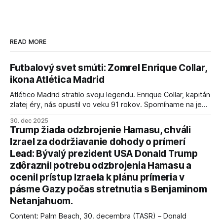
READ MORE
Futbalový svet smúti: Zomrel Enrique Collar,
ikona Atlética Madrid
Atlético Madrid stratilo svoju legendu. Enrique Collar, kapitán
zlatej éry, nás opustil vo veku 91 rokov. Spomíname na jeho
úspechy a odkaz.
30. dec 2025
Trump žiada odzbrojenie Hamasu, chváli
Izrael za dodržiavanie dohody o prímerí
Lead: Bývalý prezident USA Donald Trump
zdôraznil potrebu odzbrojenia Hamasu a
ocenil prístup Izraela k plánu prímeria v
pásme Gazy počas stretnutia s Benjaminom
Netanjahuom.
Content: Palm Beach, 30. decembra (TASR) – Donald