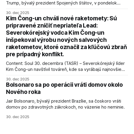
Trump, bývalý prezident Spojených štátov, v pondelok
vyhlásil, že odzbrojenie palestínskeho hnutia Hamas je
30. dec 2025
kľúčové pre úspešné dosiahnutie prímeria v Gaze. Agentúra
Kim Čong-un chváli nové raketomety: Sú
AFP informuje, že Trump vyjadril presvedčenie, že Izrael plní
pripravené zničiť nepriateľa Lead:
podmienky dohody o prí
Severokórejský vodca Kim Čong-un
inšpekoval výrobu nových salvových
raketometov, ktoré označil za kľúčovú zbraň
pre prípadný konflikt.
Content: Soul 30. decembra (TASR) – Severokórejský líder
Kim Čong-un navštívil továreň, kde sa vyrábajú najnovšie
salvové raketomety a nešetril chválou na ich deštrukčné
30. dec 2025
schopnosti. Informovali o tom štátne médiá KĽDR, na ktoré
Bolsonaro sa po operácii vráti domov okolo
sa odvoláva agentúra AFP.
Nového roka
Jair Bolsonaro, bývalý prezident Brazílie, sa čoskoro vráti
domov po zdravotných zákrokoch, no väzenie ho neminie.
30. dec 2025