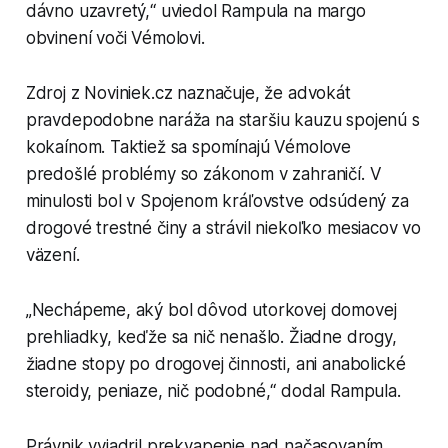
dávno uzavretý,“ uviedol Rampula na margo
obvinení voči Vémolovi.
Zdroj z Noviniek.cz naznačuje, že advokát
pravdepodobne naráža na staršiu kauzu spojenú s
kokaínom. Taktiež sa spomínajú Vémolove
predošlé problémy so zákonom v zahraničí. V
minulosti bol v Spojenom kráľovstve odsúdený za
drogové trestné činy a strávil niekoľko mesiacov vo
väzení.
„Nechápeme, aký bol dôvod utorkovej domovej
prehliadky, keďže sa nič nenašlo. Žiadne drogy,
žiadne stopy po drogovej činnosti, ani anabolické
steroidy, peniaze, nič podobné,“ dodal Rampula.
Právnik vyjadril prekvapenie nad načasovaním