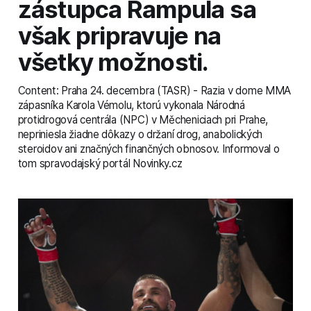
zástupca Rampula sa
však pripravuje na
všetky možnosti.
Content: Praha 24. decembra (TASR) - Razia v dome MMA
zápasníka Karola Vémolu, ktorú vykonala Národná
protidrogová centrála (NPC) v Měcheniciach pri Prahe,
nepriniesla žiadne dôkazy o držaní drog, anabolických
steroidov ani značných finančných obnosov. Informoval o
tom spravodajský portál Novinky.cz