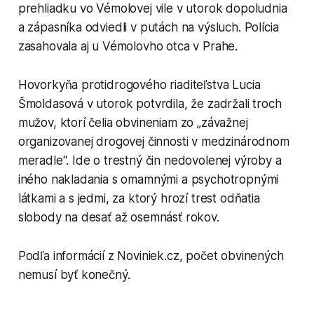
prehliadku vo Vémolovej vile v utorok dopoludnia
a zápasníka odviedli v putách na výsluch. Polícia
zasahovala aj u Vémolovho otca v Prahe.
Hovorkyňa protidrogového riaditeľstva Lucia
Šmoldasová v utorok potvrdila, že zadržali troch
mužov, ktorí čelia obvineniam zo „závažnej
organizovanej drogovej činnosti v medzinárodnom
meradle“. Ide o trestný čin nedovolenej výroby a
iného nakladania s omamnými a psychotropnými
látkami a s jedmi, za ktorý hrozí trest odňatia
slobody na desať až osemnásť rokov.
Podľa informácií z Noviniek.cz, počet obvinených
nemusí byť konečný.