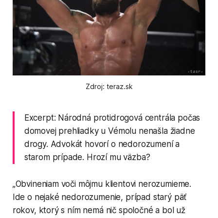
Zdroj: teraz.sk
Excerpt: Národná protidrogová centrála počas
domovej prehliadky u Vémolu nenašla žiadne
drogy. Advokát hovorí o nedorozumení a
starom prípade. Hrozí mu väzba?
„Obvineniam voči môjmu klientovi nerozumieme.
Ide o nejaké nedorozumenie, prípad starý päť
rokov, ktorý s ním nemá nič spoločné a bol už