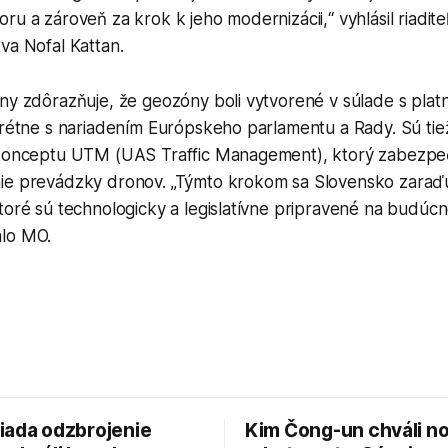
ru a zároveň za krok k jeho modernizácii,“ vyhlásil riadit
va Nofal Kattan.
any zdôrazňuje, že geozóny boli vytvorené v súlade s pla
krétne s nariadením Európskeho parlamentu a Rady. Sú tie
 konceptu UTM (UAS Traffic Management), ktorý zabezpeču
ie prevádzky dronov. „Týmto krokom sa Slovensko zaraďu
toré sú technologicky a legislatívne pripravené na budúc
alo MO.
iada odzbrojenie
Kim Čong-un chváli n