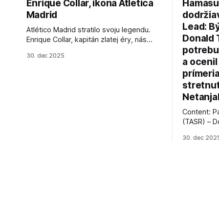
Enrique Collar, ikona Atlética
Hamasu, 
Madrid
dodržia
Lead: B
Atlético Madrid stratilo svoju legendu.
Donald 
Enrique Collar, kapitán zlatej éry, nás
potrebu
opustil vo veku 91 rokov. Spomíname na
30. dec 2025
jeho úspechy a odkaz.
a ocenil
prímeri
stretnu
Netanja
Content: P
(TASR) – D
prezident 
30. dec 202
vyhlásil, 
hnutia Ham
dosiahnuti
AFP informu
presvedčen
dohody o p