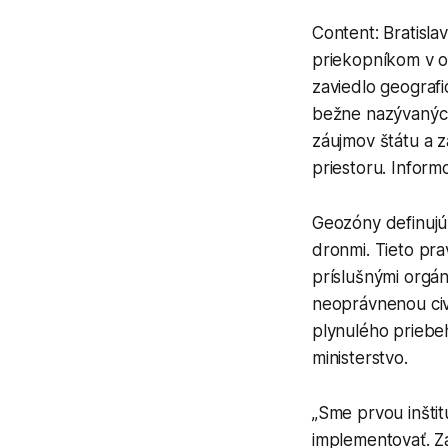
Content: Bratisla
priekopníkom v ob
zaviedlo geograf
bežne nazývanýc
záujmov štátu a 
priestoru. Infor
Geozóny definujú 
dronmi. Tieto pr
príslušnými orgán
neoprávnenou civ
plynulého priebe
ministerstvo.
„Sme prvou inštit
implementovať. Z