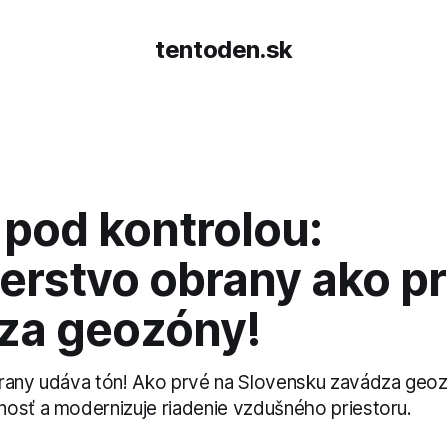
tentoden.sk
 pod kontrolou:
terstvo obrany ako p
za geozóny!
rany udáva tón! Ako prvé na Slovensku zavádza geoz
osť a modernizuje riadenie vzdušného priestoru.