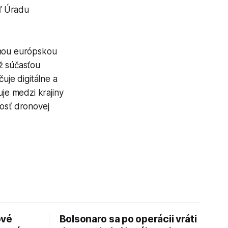
eľ Úradu
tnou európskou
ž súčasťou
je digitálne a
je medzi krajiny
nosť dronovej
ové
Bolsonaro sa po operácii vráti