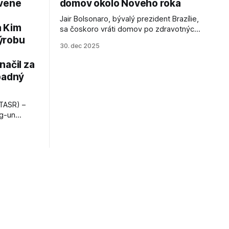
avené
domov okolo Nového roka
Jair Bolsonaro, bývalý prezident Brazílie,
a Kim
sa čoskoro vráti domov po zdravotných
ýrobu
zákrokoch, no väzenie ho neminie.
30. dec 2025
načil za
padný
TASR) –
ng-un
bajú
a nešetril
opnosti.
iá KĽDR, na
FP.