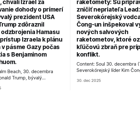
chváli Izrael za
raketomety: Sú pripr
vanie dohody o prímerí
zničiť nepriateľa Lead:
ývalý prezident USA
Severokórejský vodc
Trump zdôraznil
Čong-un inšpekoval v
 odzbrojenia Hamasu
nových salvových
 prístup Izraela k plánu
raketometov, ktoré oz
a v pásme Gazy počas
kľúčovú zbraň pre prí
tia s Benjaminom
konflikt.
huom.
Content: Soul 30. decembra (
Severokórejský líder Kim Čo
alm Beach, 30. decembra
navštívil továreň, kde sa vyrá
onald Trump, bývalý
30. dec 2025
najnovšie salvové raketomety 
Spojených štátov, v pondelok
5
chválou na ich deštrukčné sch
že odzbrojenie palestínskeho
Informovali o tom štátne méd
as je kľúčové pre úspešné
ktoré sa odvoláva agentúra A
e prímeria v Gaze. Agentúra
je, že Trump vyjadril
ie, že Izrael plní podmienky
rí