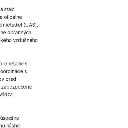
a stalo
 oficiálne
 lietadiel (UAS),
ane obranných
enského vzdušného
re lietanie s
oordinácie s
tov pred
 a zabezpečenie
uvádza
k úspešne
anu nášho