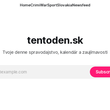
Home
Crimi
War
Sport
Slovakia
Newsfeed
tentoden.sk
Tvoje denne spravodajstvo, kalendár a zaujímavosti
Subscr