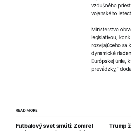
vzdušného priesto
vojenského letect
Ministerstvo obr
legislatívou, kon
rozvíjajúceho sa
dynamické riaden
Európskej únie, k
prevádzky,“ dod
READ MORE
Futbalový svet smúti: Zomrel
Trump ž