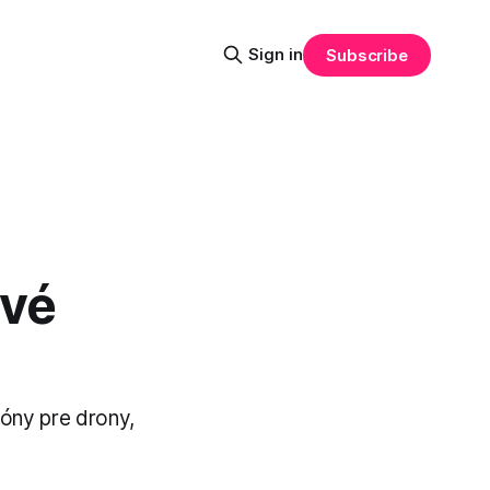
Sign in
Subscribe
rvé
óny pre drony,