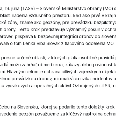
va, 18. júna (TASR) – Slovenské Ministerstvo obrany (MO) s
lasti riadenia vzdušného priestoru, keď ako prvé v krajine
ické zóny, známe ako geozóny, pre prevádzku bezpilotných
h drony. Tento krok predstavuje významný posun v ochr
zároveň prispieva k bezpečnej integrácii dronov do slov
movala o tom Lenka Biba Slovak z tlačového oddelenia MO.
presne určené oblasti, v ktorých platia osobitné pravidlá p
avidlá môžu zahŕňať obmedzenia, zákazy alebo povinnosť k
mi. Hlavným cieľom je ochrana citlivých vojenských objek
ilnou prevádzkou dronov, minimalizácia rizika incidentov
hu výcvikových a operačných aktivít Ozbrojených síl SR, 
úciou na Slovensku, ktorej sa podarilo tento dôležitý kro
avedenie geozón považujeme za kľúčový nástroj na ochr