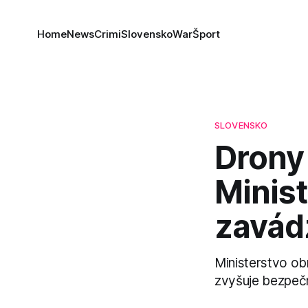
Home
News
Crimi
Slovensko
War
Šport
SLOVENSKO
Drony
Minis
zavád
Ministerstvo ob
zvyšuje bezpečn