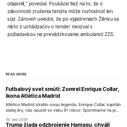
objasnili,“ povedal. Poukázal tiež na to, že o
zákonnosti zrušenia tendra môže rozhodnúť len
súd. Zároveň uviedol, že po vyjadreniach Žilinku sa
nikto z uchádzačov o tender neozval s
požiadavkou na prevádzkovanie ambulancií ZZS.
READ MORE
Futbalový svet smúti: Zomrel Enrique Collar,
ikona Atlética Madrid
Atlético Madrid stratilo svoju legendu. Enrique Collar, kapitán
zlatej éry, nás opustil vo veku 91 rokov. Spomíname na jeho
úspechy a odkaz.
30. dec 2025
Trump žiada odzbrojenie Hamasu, chváli