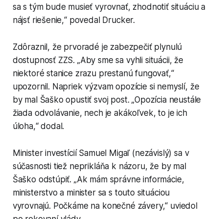
sa s tým bude musieť vyrovnať, zhodnotiť situáciu a
nájsť riešenie,“ povedal Drucker.
Zdôraznil, že prvoradé je zabezpečiť plynulú
dostupnosť ZZS. „Aby sme sa vyhli situácii, že
niektoré stanice zrazu prestanú fungovať,“
upozornil. Napriek výzvam opozície si nemyslí, že
by mal Šaško opustiť svoj post. „Opozícia neustále
žiada odvolávanie, nech je akákoľvek, to je ich
úloha,“ dodal.
Minister investícií Samuel Migaľ (nezávislý) sa v
súčasnosti tiež neprikláňa k názoru, že by mal
Šaško odstúpiť. „Ak mám správne informácie,
ministerstvo a minister sa s touto situáciou
vyrovnajú. Počkáme na konečné závery,“ uviedol