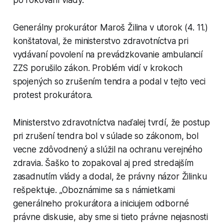
po rokovaní vlády.
Generálny prokurátor Maroš Žilina v utorok (4. 11.)
konštatoval, že ministerstvo zdravotníctva pri
vydávaní povolení na prevádzkovanie ambulancií
ZZS porušilo zákon. Problém vidí v krokoch
spojených so zrušením tendra a podal v tejto veci
protest prokurátora.
Ministerstvo zdravotníctva naďalej tvrdí, že postup
pri zrušení tendra bol v súlade so zákonom, bol
vecne zdôvodnený a slúžil na ochranu verejného
zdravia. Šaško to zopakoval aj pred stredajším
zasadnutím vlády a dodal, že právny názor Žilinku
rešpektuje. „Oboznámime sa s námietkami
generálneho prokurátora a iniciujem odborné
právne diskusie, aby sme si tieto právne nejasnosti