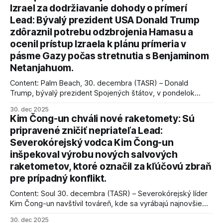
Izrael za dodržiavanie dohody o prímerí
Lead: Bývalý prezident USA Donald Trump
zdôraznil potrebu odzbrojenia Hamasu a
ocenil prístup Izraela k plánu prímeria v
pásme Gazy počas stretnutia s Benjaminom
Netanjahuom.
Content: Palm Beach, 30. decembra (TASR) – Donald
Trump, bývalý prezident Spojených štátov, v pondelok
vyhlásil, že odzbrojenie palestínskeho hnutia Hamas je
30. dec 2025
kľúčové pre úspešné dosiahnutie prímeria v Gaze. Agentúra
Kim Čong-un chváli nové raketomety: Sú
AFP informuje, že Trump vyjadril presvedčenie, že Izrael plní
pripravené zničiť nepriateľa Lead:
podmienky dohody o prí
Severokórejský vodca Kim Čong-un
inšpekoval výrobu nových salvových
raketometov, ktoré označil za kľúčovú zbraň
pre prípadný konflikt.
Content: Soul 30. decembra (TASR) – Severokórejský líder
Kim Čong-un navštívil továreň, kde sa vyrábajú najnovšie
salvové raketomety a nešetril chválou na ich deštrukčné
30. dec 2025