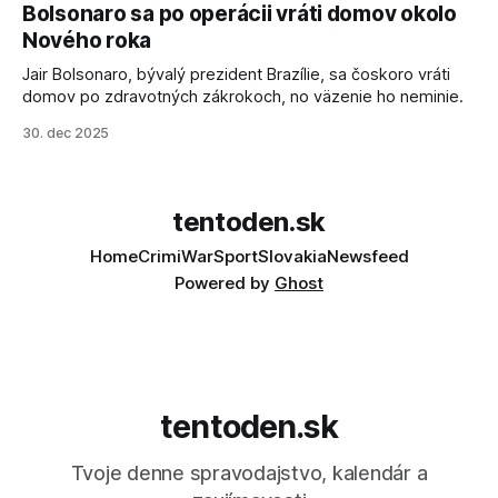
schopnosti. Informovali o tom štátne médiá KĽDR, na ktoré
Bolsonaro sa po operácii vráti domov okolo
sa odvoláva agentúra AFP.
Nového roka
Jair Bolsonaro, bývalý prezident Brazílie, sa čoskoro vráti
domov po zdravotných zákrokoch, no väzenie ho neminie.
30. dec 2025
tentoden.sk
Home
Crimi
War
Sport
Slovakia
Newsfeed
Powered by
Ghost
tentoden.sk
Tvoje denne spravodajstvo, kalendár a