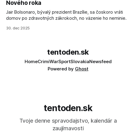
Nového roka
Jair Bolsonaro, bývalý prezident Brazílie, sa čoskoro vráti
domov po zdravotných zákrokoch, no väzenie ho neminie.
30. dec 2025
tentoden.sk
Home
Crimi
War
Sport
Slovakia
Newsfeed
Powered by
Ghost
tentoden.sk
Tvoje denne spravodajstvo, kalendár a
zaujímavosti