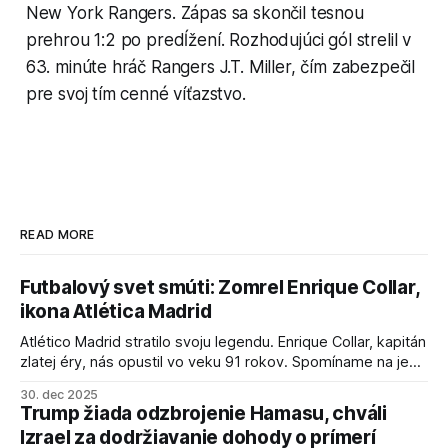
New York Rangers. Zápas sa skončil tesnou
prehrou 1:2 po predĺžení. Rozhodujúci gól strelil v
63. minúte hráč Rangers J.T. Miller, čím zabezpečil
pre svoj tím cenné víťazstvo.
READ MORE
Futbalový svet smúti: Zomrel Enrique Collar,
ikona Atlética Madrid
Atlético Madrid stratilo svoju legendu. Enrique Collar, kapitán
zlatej éry, nás opustil vo veku 91 rokov. Spomíname na jeho
úspechy a odkaz.
30. dec 2025
Trump žiada odzbrojenie Hamasu, chváli
Izrael za dodržiavanie dohody o prímerí