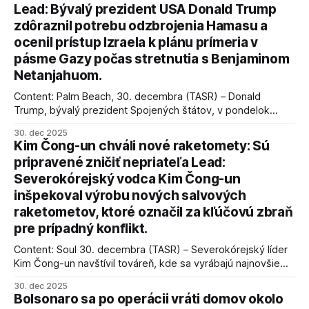
Lead: Bývalý prezident USA Donald Trump
zdôraznil potrebu odzbrojenia Hamasu a
ocenil prístup Izraela k plánu prímeria v
pásme Gazy počas stretnutia s Benjaminom
Netanjahuom.
Content: Palm Beach, 30. decembra (TASR) – Donald
Trump, bývalý prezident Spojených štátov, v pondelok
vyhlásil, že odzbrojenie palestínskeho hnutia Hamas je
30. dec 2025
kľúčové pre úspešné dosiahnutie prímeria v Gaze. Agentúra
Kim Čong-un chváli nové raketomety: Sú
AFP informuje, že Trump vyjadril presvedčenie, že Izrael plní
pripravené zničiť nepriateľa Lead:
podmienky dohody o prí
Severokórejský vodca Kim Čong-un
inšpekoval výrobu nových salvových
raketometov, ktoré označil za kľúčovú zbraň
pre prípadný konflikt.
Content: Soul 30. decembra (TASR) – Severokórejský líder
Kim Čong-un navštívil továreň, kde sa vyrábajú najnovšie
salvové raketomety a nešetril chválou na ich deštrukčné
30. dec 2025
schopnosti. Informovali o tom štátne médiá KĽDR, na ktoré
Bolsonaro sa po operácii vráti domov okolo
sa odvoláva agentúra AFP.