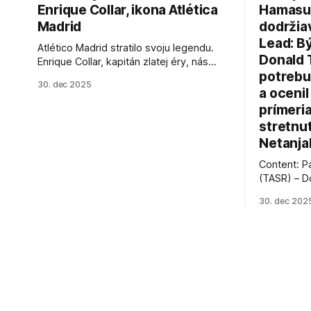
Enrique Collar, ikona Atlética
Hamasu, 
Madrid
dodržia
Lead: B
Atlético Madrid stratilo svoju legendu.
Donald 
Enrique Collar, kapitán zlatej éry, nás
potrebu
opustil vo veku 91 rokov. Spomíname na
30. dec 2025
jeho úspechy a odkaz.
a ocenil
prímeri
stretnu
Netanja
Content: P
(TASR) – D
prezident 
30. dec 202
vyhlásil, 
hnutia Ham
dosiahnuti
AFP informu
presvedčen
dohody o p