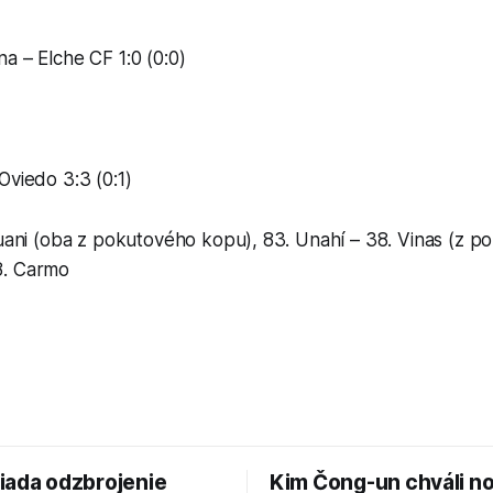
a – Elche CF 1:0 (0:0)
Oviedo 3:3 (0:1)
tuani (oba z pokutového kopu), 83. Unahí – 38. Vinas (z 
8. Carmo
iada odzbrojenie
Kim Čong-un chváli n