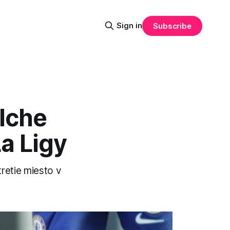
Sign in
Subscribe
lche
La Ligy
retie miesto v