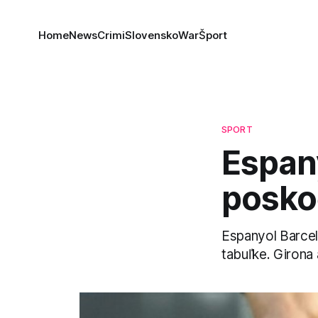
Home
News
Crimi
Slovensko
War
Šport
SPORT
Espan
poskoč
Espanyol Barcel
tabuľke. Girona