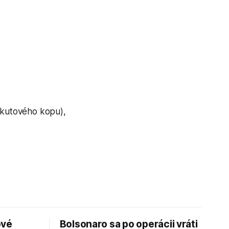
pokutového kopu),
ové
Bolsonaro sa po operácii vráti