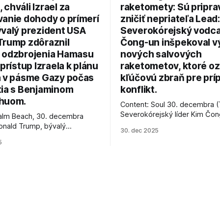
chváli Izrael za
raketomety: Sú pripr
vanie dohody o prímerí
zničiť nepriateľa Lead:
ývalý prezident USA
Severokórejský vodc
Trump zdôraznil
Čong-un inšpekoval v
 odzbrojenia Hamasu
nových salvových
 prístup Izraela k plánu
raketometov, ktoré oz
a v pásme Gazy počas
kľúčovú zbraň pre prí
tia s Benjaminom
konflikt.
huom.
Content: Soul 30. decembra (
Severokórejský líder Kim Čo
alm Beach, 30. decembra
navštívil továreň, kde sa vyrá
onald Trump, bývalý
30. dec 2025
najnovšie salvové raketomety 
Spojených štátov, v pondelok
5
chválou na ich deštrukčné sch
že odzbrojenie palestínskeho
Informovali o tom štátne méd
as je kľúčové pre úspešné
ktoré sa odvoláva agentúra A
e prímeria v Gaze. Agentúra
je, že Trump vyjadril
ie, že Izrael plní podmienky
rí