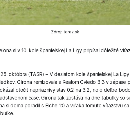
Zdroj: teraz.sk
ona si v 10. kole španielskej La Ligy pripísal dôležité víťa
25. októbra (TASR) – V desiatom kole španielskej La Ligy 
ledkov. Girona remizovala s Realom Oviedo 3:3 v zápase p
okázal otočiť nepriaznivý stav 0:2 na 3:2, no o deľbe bod
adstavenom čase. Girona tak zostáva na dne tabuľky so s
a si doma poradil s Elche 1:0 a vďaka tomuto víťazstvu sa
abuľke.