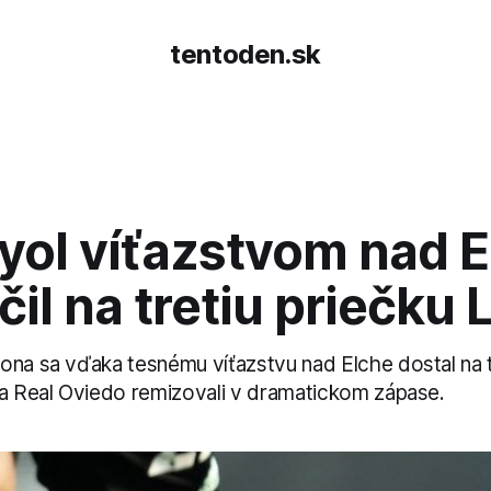
tentoden.sk
yol víťazstvom nad E
il na tretiu priečku 
ona sa vďaka tesnému víťazstvu nad Elche dostal na t
 a Real Oviedo remizovali v dramatickom zápase.