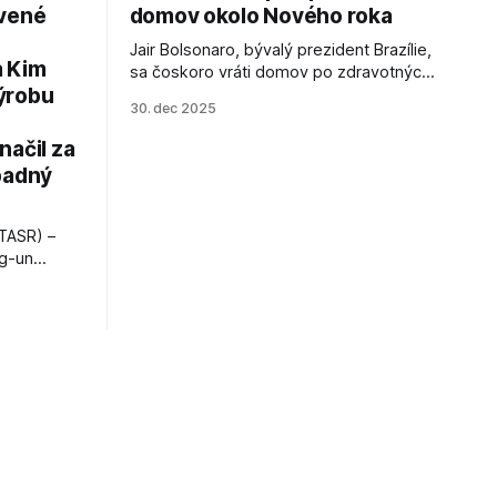
avené
domov okolo Nového roka
Jair Bolsonaro, bývalý prezident Brazílie,
a Kim
sa čoskoro vráti domov po zdravotných
ýrobu
zákrokoch, no väzenie ho neminie.
30. dec 2025
načil za
padný
TASR) –
ng-un
bajú
a nešetril
opnosti.
iá KĽDR, na
FP.