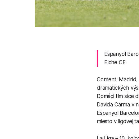
Espanyol Barcel
Elche CF.
Content: Madrid, 
dramatických výs
Domáci tím síce d
Davida Carma v n
Espanyol Barcelon
miesto v ligovej t
La Liga – 10. kolo: