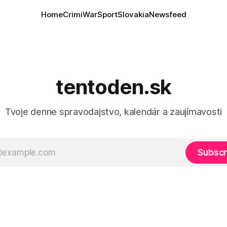
Home
Crimi
War
Sport
Slovakia
Newsfeed
tentoden.sk
Tvoje denne spravodajstvo, kalendár a zaujímavosti
Subscr