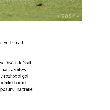
zstvo 1:0 nad
sa diváci dočkali
lnom zvratov.
ov rozhodol gól
iedmimi bodmi.
 posunul na tretie