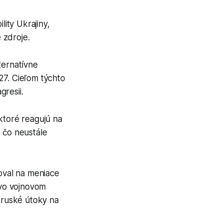
ity Ukrajiny,
 zdroje.
ternatívne
27. Cieľom týchto
gresii.
ktoré reagujú na
 čo neustále
goval na meniace
 vo vojnovom
ú ruské útoky na