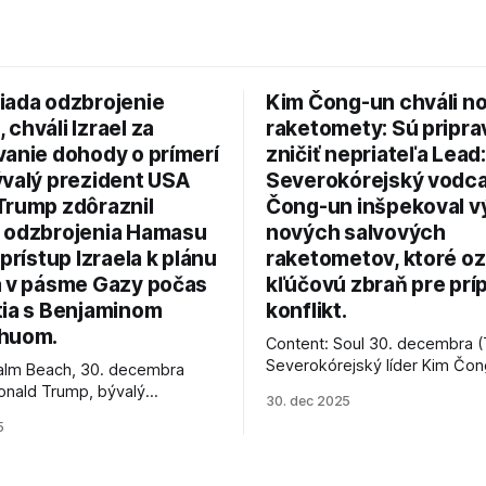
iada odzbrojenie
Kim Čong-un chváli n
chváli Izrael za
raketomety: Sú pripr
vanie dohody o prímerí
zničiť nepriateľa Lead:
ývalý prezident USA
Severokórejský vodc
Trump zdôraznil
Čong-un inšpekoval v
 odzbrojenia Hamasu
nových salvových
 prístup Izraela k plánu
raketometov, ktoré oz
a v pásme Gazy počas
kľúčovú zbraň pre prí
tia s Benjaminom
konflikt.
huom.
Content: Soul 30. decembra (
Severokórejský líder Kim Čo
alm Beach, 30. decembra
navštívil továreň, kde sa vyrá
onald Trump, bývalý
30. dec 2025
najnovšie salvové raketomety 
Spojených štátov, v pondelok
5
chválou na ich deštrukčné sch
že odzbrojenie palestínskeho
Informovali o tom štátne méd
as je kľúčové pre úspešné
ktoré sa odvoláva agentúra A
e prímeria v Gaze. Agentúra