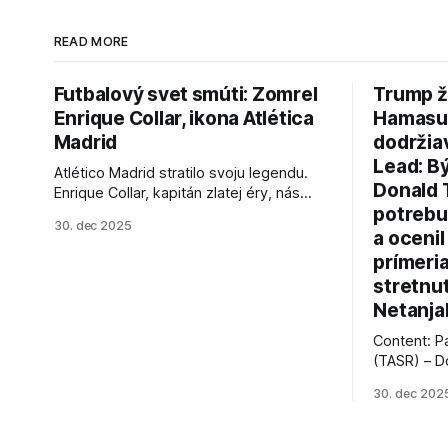
READ MORE
Futbalový svet smúti: Zomrel
Trump ž
Enrique Collar, ikona Atlética
Hamasu, 
Madrid
dodržia
Lead: B
Atlético Madrid stratilo svoju legendu.
Donald 
Enrique Collar, kapitán zlatej éry, nás
potrebu
opustil vo veku 91 rokov. Spomíname na
30. dec 2025
jeho úspechy a odkaz.
a ocenil
prímeri
stretnu
Netanja
Content: P
(TASR) – D
prezident 
30. dec 202
vyhlásil, 
hnutia Ham
dosiahnuti