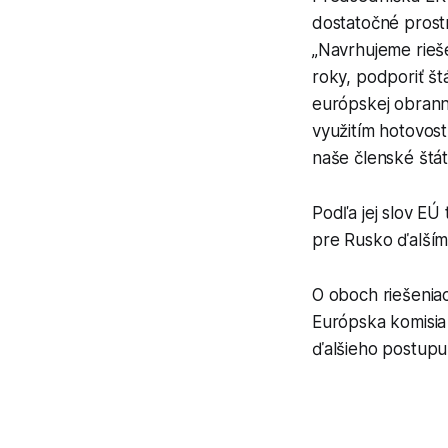
dostatočné prostr
„Navrhujeme rieš
roky, podporiť štá
európskej obranne
využitím hotovos
naše členské štát
Podľa jej slov EÚ
pre Rusko ďalším
O oboch riešeniac
Európska komisia 
ďalšieho postupu v