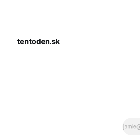
AFP informu
presvedčen
dohody o p
tentoden.sk