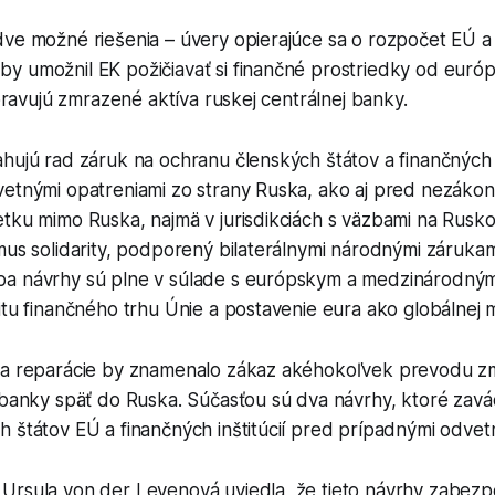
dve možné riešenia – úvery opierajúce sa o rozpočet EÚ a
y umožnil EK požičiavať si finančné prostriedky od euró
spravujú zmrazené aktíva ruskej centrálnej banky.
hujú rad záruk na ochranu členských štátov a finančných i
vetnými opatreniami zo strany Ruska, ako aj pred nezáko
tku mimo Ruska, najmä v jurisdikciách s väzbami na Rusko
mus solidarity, podporený bilaterálnymi národnými zárukam
ba návrhy sú plne v súlade s európskym a medzinárodný
itu finančného trhu Únie a postavenie eura ako globálnej 
na reparácie by znamenalo zákaz akéhokoľvek prevodu z
j banky späť do Ruska. Súčasťou sú dva návrhy, ktoré zav
 štátov EÚ a finančných inštitúcií pred prípadnými odvet
Ursula von der Leyenová uviedla, že tieto návrhy zabezpe