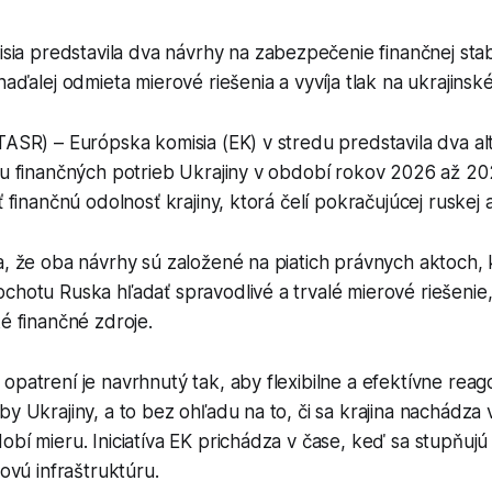
ia predstavila dva návrhy na zabezpečenie finančnej stabil
ďalej odmieta mierové riešenia a vyvíja tlak na ukrajinské
TASR) – Európska komisia (EK) v stredu predstavila dva al
iu finančných potrieb Ukrajiny v období rokov 2026 až 20
ť finančnú odolnosť krajiny, ktorá čelí pokračujúcej ruskej a
a, že oba návrhy sú založené na piatich právnych aktoch, 
chotu Ruska hľadať spravodlivé a trvalé mierové riešenie,
ké finančné zdroje.
opatrení je navrhnutý tak, aby flexibilne a efektívne rea
by Ukrajiny, a to bez ohľadu na to, či sa krajina nachádza
obí mieru. Iniciatíva EK prichádza v čase, keď sa stupňuj
čovú infraštruktúru.