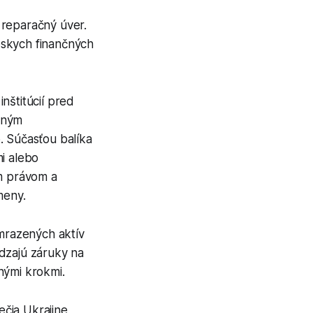
 reparačný úver.
pskych finančných
nštitúcií pred
nným
. Súčasťou balíka
i alebo
m právom a
meny.
mrazených aktív
ádzajú záruky na
nými krokmi.
čia Ukrajine