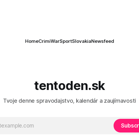
je, že Trump vyjadril
ie, že Izrael plní podmienky
rí
Home
Crimi
War
Sport
Slovakia
Newsfeed
tentoden.sk
Tvoje denne spravodajstvo, kalendár a zaujímavosti
Subscr