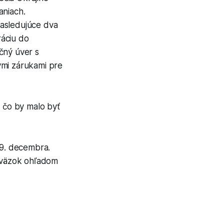
aniach.
nasledujúce dva
ráciu do
čný úver s
ými zárukami pre
, čo by malo byť
19. decembra.
záväzok ohľadom