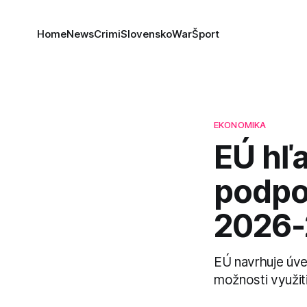
Home
News
Crimi
Slovensko
War
Šport
EKONOMIKA
EÚ hľa
podpor
2026-
EÚ navrhuje úve
možnosti využit