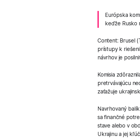
Európska komis
keďže Rusko na
Content: Brusel (
prístupy k riešen
návrhov je posilni
Komisia zdôraznil
pretrvávajúcu neo
zaťažuje ukrajins
Navrhovaný balík 
sa finančné potre
stave alebo v obd
Ukrajinu a jej kľú