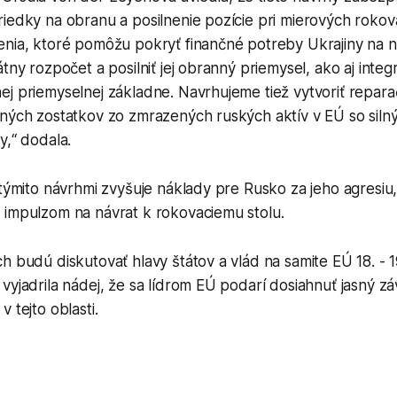
iedky na obranu a posilnenie pozície pri mierových rokov
enia, ktoré pomôžu pokryť finančné potreby Ukrajiny na 
tny rozpočet a posilniť jej obranný priemysel, ako aj integ
j priemyselnej základne. Navrhujeme tiež vytvoriť repara
tných zostatkov zo zmrazených ruských aktív v EÚ so siln
y,“ dodala.
 týmito návrhmi zvyšuje náklady pre Rusko za jeho agresiu
 impulzom na návrat k rokovaciemu stolu.
h budú diskutovať hlavy štátov a vlád na samite EÚ 18. - 
vyjadrila nádej, že sa lídrom EÚ podarí dosiahnuť jasný 
 tejto oblasti.