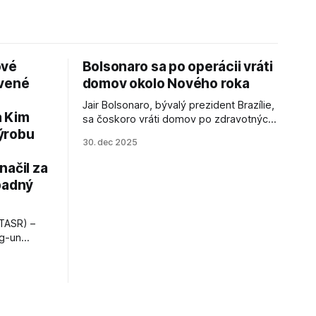
ové
Bolsonaro sa po operácii vráti
avené
domov okolo Nového roka
Jair Bolsonaro, bývalý prezident Brazílie,
a Kim
sa čoskoro vráti domov po zdravotných
ýrobu
zákrokoch, no väzenie ho neminie.
30. dec 2025
načil za
padný
TASR) –
ng-un
bajú
a nešetril
opnosti.
iá KĽDR, na
FP.