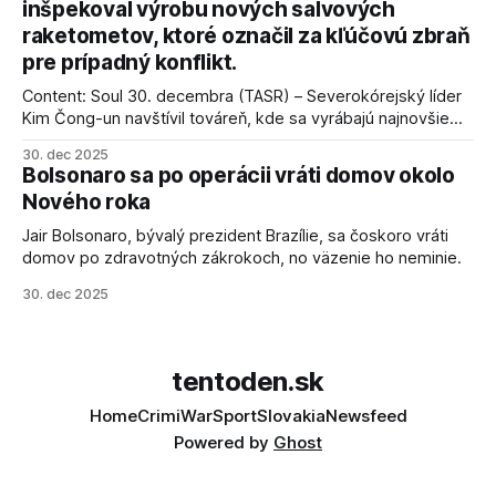
inšpekoval výrobu nových salvových
raketometov, ktoré označil za kľúčovú zbraň
pre prípadný konflikt.
Content: Soul 30. decembra (TASR) – Severokórejský líder
Kim Čong-un navštívil továreň, kde sa vyrábajú najnovšie
salvové raketomety a nešetril chválou na ich deštrukčné
30. dec 2025
schopnosti. Informovali o tom štátne médiá KĽDR, na ktoré
Bolsonaro sa po operácii vráti domov okolo
sa odvoláva agentúra AFP.
Nového roka
Jair Bolsonaro, bývalý prezident Brazílie, sa čoskoro vráti
domov po zdravotných zákrokoch, no väzenie ho neminie.
30. dec 2025
tentoden.sk
Home
Crimi
War
Sport
Slovakia
Newsfeed
Powered by
Ghost