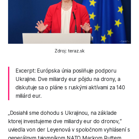
Zdroj: teraz.sk
Excerpt: Európska únia posilňuje podporu
Ukrajine. Dve miliardy eur pôjdu na drony, a
diskutuje sa o pláne s ruskými aktívami za 140
miliárd eur.
„Dosiahli sme dohodu s Ukrajinou, na základe
ktorej investujeme dve miliardy eur do dronov,“
uviedla von der Leyenová v spoločnom vyhlásení s
generálnym tajomníkom NATO Markom Ruttem.