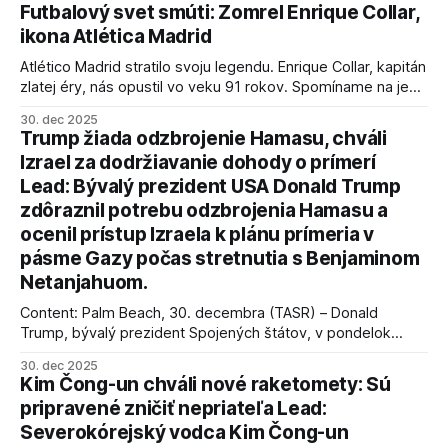
Futbalový svet smúti: Zomrel Enrique Collar,
ikona Atlética Madrid
Atlético Madrid stratilo svoju legendu. Enrique Collar, kapitán
zlatej éry, nás opustil vo veku 91 rokov. Spomíname na jeho
úspechy a odkaz.
30. dec 2025
Trump žiada odzbrojenie Hamasu, chváli
Izrael za dodržiavanie dohody o prímerí
Lead: Bývalý prezident USA Donald Trump
zdôraznil potrebu odzbrojenia Hamasu a
ocenil prístup Izraela k plánu prímeria v
pásme Gazy počas stretnutia s Benjaminom
Netanjahuom.
Content: Palm Beach, 30. decembra (TASR) – Donald
Trump, bývalý prezident Spojených štátov, v pondelok
vyhlásil, že odzbrojenie palestínskeho hnutia Hamas je
30. dec 2025
kľúčové pre úspešné dosiahnutie prímeria v Gaze. Agentúra
Kim Čong-un chváli nové raketomety: Sú
AFP informuje, že Trump vyjadril presvedčenie, že Izrael plní
pripravené zničiť nepriateľa Lead:
podmienky dohody o prí
Severokórejský vodca Kim Čong-un