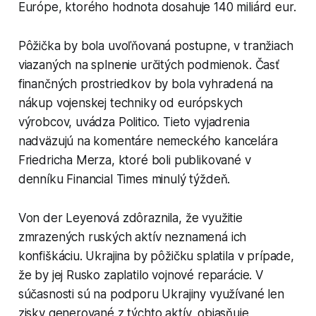
Európe, ktorého hodnota dosahuje 140 miliárd eur.
Pôžička by bola uvoľňovaná postupne, v tranžiach
viazaných na splnenie určitých podmienok. Časť
finančných prostriedkov by bola vyhradená na
nákup vojenskej techniky od európskych
výrobcov, uvádza Politico. Tieto vyjadrenia
nadväzujú na komentáre nemeckého kancelára
Friedricha Merza, ktoré boli publikované v
denníku Financial Times minulý týždeň.
Von der Leyenová zdôraznila, že využitie
zmrazených ruských aktív neznamená ich
konfiškáciu. Ukrajina by pôžičku splatila v prípade,
že by jej Rusko zaplatilo vojnové reparácie. V
súčasnosti sú na podporu Ukrajiny využívané len
zisky generované z týchto aktív, objasňuje