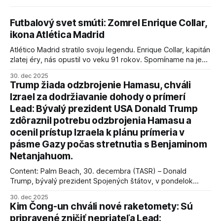
Futbalový svet smúti: Zomrel Enrique Collar,
ikona Atlética Madrid
Atlético Madrid stratilo svoju legendu. Enrique Collar, kapitán
zlatej éry, nás opustil vo veku 91 rokov. Spomíname na jeho
úspechy a odkaz.
30. dec 2025
Trump žiada odzbrojenie Hamasu, chváli
Izrael za dodržiavanie dohody o prímerí
Lead: Bývalý prezident USA Donald Trump
zdôraznil potrebu odzbrojenia Hamasu a
ocenil prístup Izraela k plánu prímeria v
pásme Gazy počas stretnutia s Benjaminom
Netanjahuom.
Content: Palm Beach, 30. decembra (TASR) – Donald
Trump, bývalý prezident Spojených štátov, v pondelok
vyhlásil, že odzbrojenie palestínskeho hnutia Hamas je
30. dec 2025
kľúčové pre úspešné dosiahnutie prímeria v Gaze. Agentúra
Kim Čong-un chváli nové raketomety: Sú
AFP informuje, že Trump vyjadril presvedčenie, že Izrael plní
pripravené zničiť nepriateľa Lead:
podmienky dohody o prí