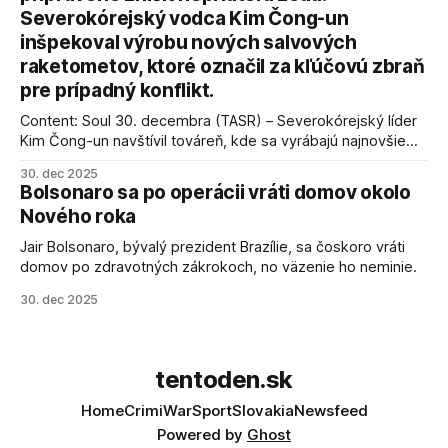
Severokórejský vodca Kim Čong-un
inšpekoval výrobu nových salvových
raketometov, ktoré označil za kľúčovú zbraň
pre prípadný konflikt.
Content: Soul 30. decembra (TASR) – Severokórejský líder
Kim Čong-un navštívil továreň, kde sa vyrábajú najnovšie
salvové raketomety a nešetril chválou na ich deštrukčné
30. dec 2025
schopnosti. Informovali o tom štátne médiá KĽDR, na ktoré
Bolsonaro sa po operácii vráti domov okolo
sa odvoláva agentúra AFP.
Nového roka
Jair Bolsonaro, bývalý prezident Brazílie, sa čoskoro vráti
domov po zdravotných zákrokoch, no väzenie ho neminie.
30. dec 2025
tentoden.sk
Home
Crimi
War
Sport
Slovakia
Newsfeed
Powered by
Ghost