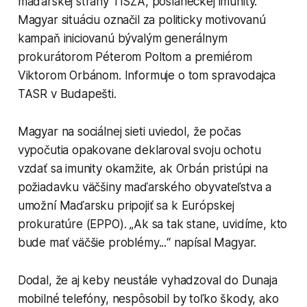
maďarskej strany TISZA, poslaneckej imunity.
Magyar situáciu označil za politicky motivovanú
kampaň iniciovanú bývalým generálnym
prokurátorom Péterom Poltom a premiérom
Viktorom Orbánom. Informuje o tom spravodajca
TASR v Budapešti.
Magyar na sociálnej sieti uviedol, že počas
vypočutia opakovane deklaroval svoju ochotu
vzdať sa imunity okamžite, ak Orbán pristúpi na
požiadavku väčšiny maďarského obyvateľstva a
umožní Maďarsku pripojiť sa k Európskej
prokuratúre (EPPO). „Ak sa tak stane, uvidíme, kto
bude mať väčšie problémy...“ napísal Magyar.
Dodal, že aj keby neustále vyhadzoval do Dunaja
mobilné telefóny, nespôsobil by toľko škody, ako