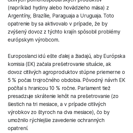
(napríklad hydiny alebo hovädzieho mäsa) z
Argentíny, Brazílie, Paraguaja a Uruguaja. Toto
opatrenie by sa aktivovalo v prípade, že by
zvýšený dovoz z týchto krajín spôsobil problémy
európskym výrobcom.
Europoslanci idú ešte ďalej a žiadajú, aby Európska
komisia (EK) začala prešetrovanie situácie, ak
dovoz citlivých agroproduktov stúpne priemerne o
5 % počas trojročného obdobia. Pôvodný návrh EK
počítal s hranicou 10 % ročne. Parlament tiež
presadzuje skrátenie lehôt na prešetrovanie (zo
šiestich na tri mesiace, a v prípade citlivých
výrobkov zo štyroch na dva mesiace), čo by
umožnilo rýchlejšie zavedenie ochranných
opatrení.