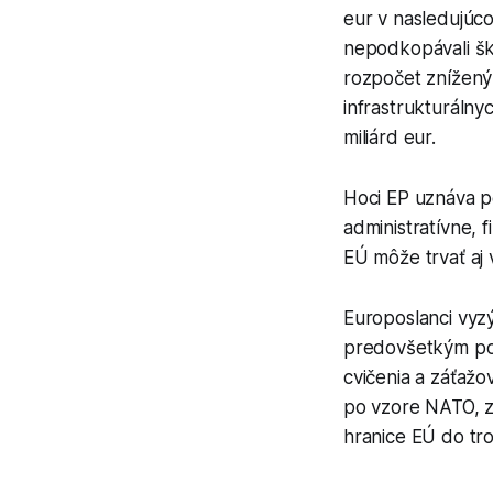
eur v nasledujúc
nepodkopávali šk
rozpočet znížený 
infrastrukturálny
miliárd eur.
Hoci EP uznáva po
administratívne, 
EÚ môže trvať aj 
Europoslanci vyzý
predovšetkým poz
cvičenia a záťažo
po vzore NATO, z
hranice EÚ do tro