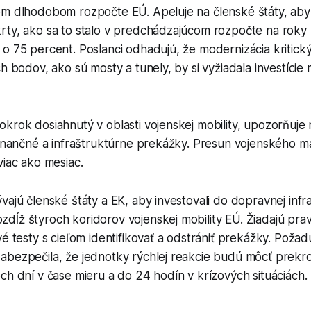
om dlhodobom rozpočte EÚ. Apeluje na členské štáty, aby
rty, ako sa to stalo v predchádzajúcom rozpočte na roky
o 75 percent. Poslanci odhadujú, že modernizácia kritick
ch bodov, ako sú mosty a tunely, by si vyžiadala investície
krok dosiahnutý v oblasti vojenskej mobility, upozorňuje
finančné a infraštruktúrne prekážky. Presun vojenského ma
viac ako mesiac.
vajú členské štáty a EK, aby investovali do dopravnej infr
dĺž štyroch koridorov vojenskej mobility EÚ. Žiadajú pra
vé testy s cieľom identifikovať a odstrániť prekážky. Požadu
abezpečila, že jednotky rýchlej reakcie budú môcť prekro
ch dní v čase mieru a do 24 hodín v krízových situáciách.