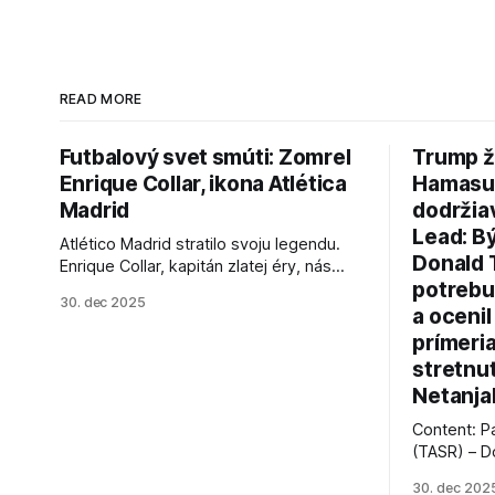
READ MORE
Futbalový svet smúti: Zomrel
Trump ž
Enrique Collar, ikona Atlética
Hamasu, 
Madrid
dodržia
Lead: B
Atlético Madrid stratilo svoju legendu.
Donald 
Enrique Collar, kapitán zlatej éry, nás
potrebu
opustil vo veku 91 rokov. Spomíname na
30. dec 2025
jeho úspechy a odkaz.
a ocenil
prímeri
stretnu
Netanja
Content: P
(TASR) – D
prezident 
30. dec 202