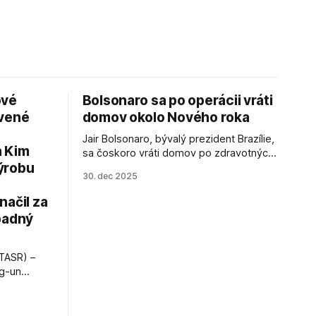
ové
Bolsonaro sa po operácii vráti
avené
domov okolo Nového roka
Jair Bolsonaro, bývalý prezident Brazílie,
a Kim
sa čoskoro vráti domov po zdravotných
ýrobu
zákrokoch, no väzenie ho neminie.
30. dec 2025
načil za
padný
TASR) –
ng-un
bajú
a nešetril
opnosti.