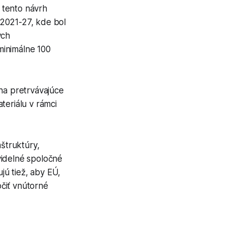
 tento návrh
 2021-27, kde bol
ých
 minimálne 100
 na pretrvávajúce
teriálu v rámci
aštruktúry,
videlné spoločné
jú tiež, aby EÚ,
čiť vnútorné