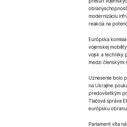
presun vojenských
obranyschopnosť 
modernizáciu infr
reakcia na potenc
Európska komisia
vojenskej mobilit
vojsk a techniky 
medzi členskými š
Uznesenie bolo pr
na Ukrajine pouká
predovšetkým pre
Tlačová správa E
európsku obranu
Parlament víta ná