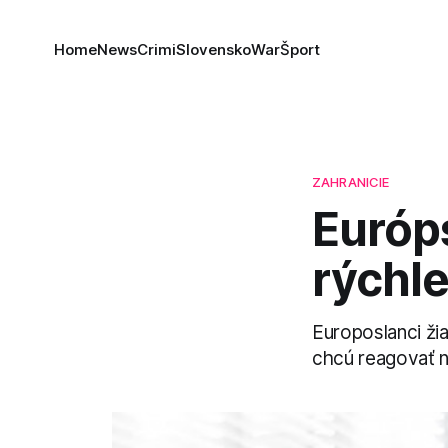
Home
News
Crimi
Slovensko
War
Šport
ZAHRANICIE
Európ
rýchle
Europoslanci ži
chcú reagovať 