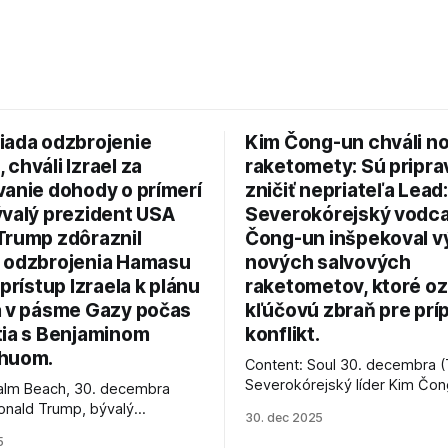
iada odzbrojenie
Kim Čong-un chváli n
chváli Izrael za
raketomety: Sú pripr
vanie dohody o prímerí
zničiť nepriateľa Lead:
ývalý prezident USA
Severokórejský vodc
Trump zdôraznil
Čong-un inšpekoval v
 odzbrojenia Hamasu
nových salvových
 prístup Izraela k plánu
raketometov, ktoré oz
a v pásme Gazy počas
kľúčovú zbraň pre prí
tia s Benjaminom
konflikt.
huom.
Content: Soul 30. decembra (
Severokórejský líder Kim Čo
alm Beach, 30. decembra
navštívil továreň, kde sa vyrá
onald Trump, bývalý
30. dec 2025
najnovšie salvové raketomety 
Spojených štátov, v pondelok
5
chválou na ich deštrukčné sch