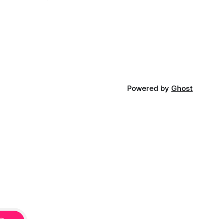
iá KĽDR, na
FP.
Powered by
Ghost