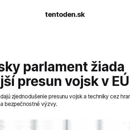
tentoden.sk
sky parlament žiada
jší presun vojsk v EÚ
adajú zjednodušenie presunu vojsk a techniky cez hra
na bezpečnostné výzvy.