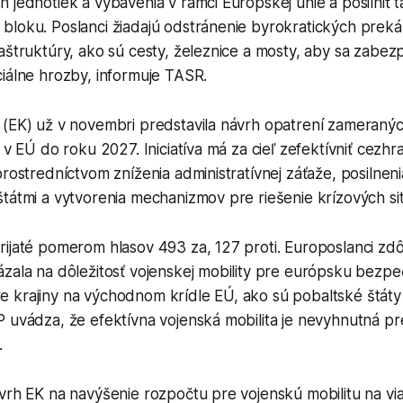
 jednotiek a vybavenia v rámci Európskej únie a posilniť t
bloku. Poslanci žiadajú odstránenie byrokratických prek
aštruktúry, ako sú cesty, železnice a mosty, aby sa zabezp
iálne hrozby, informuje TASR.
 (EK) už v novembri predstavila návrh opatrení zameranýc
y v EÚ do roku 2027. Iniciatíva má za cieľ zefektívniť cezh
prostredníctvom zníženia administratívnej záťaže, posilnen
tátmi a vytvorenia mechanizmov pre riešenie krízových sit
ijaté pomerom hlasov 493 za, 127 proti. Europoslanci zdôr
zala na dôležitosť vojenskej mobility pre európsku bezpe
 krajiny na východnom krídle EÚ, ako sú pobaltské štáty
P uvádza, že efektívna vojenská mobilita je nevyhnutná p
.
vrh EK na navýšenie rozpočtu pre vojenskú mobilitu na via