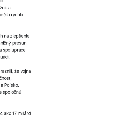
ak
ážok a
ečila rýchla
h na zlepšenie
raničný presun
ia spolupráce
uácií.
aznili, že vojna
čnosť,
 a Poľsko.
re spoločnú
c ako 17 miliárd