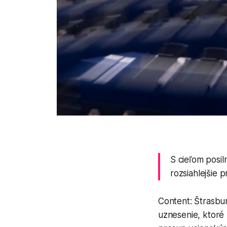
S cieľom posi
rozsiahlejšie p
Content: Štrasbur
uznesenie, ktoré 