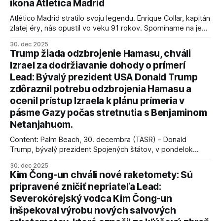
ikona Atlética Madrid
Atlético Madrid stratilo svoju legendu. Enrique Collar, kapitán
zlatej éry, nás opustil vo veku 91 rokov. Spomíname na jeho
úspechy a odkaz.
30. dec 2025
Trump žiada odzbrojenie Hamasu, chváli
Izrael za dodržiavanie dohody o prímerí
Lead: Bývalý prezident USA Donald Trump
zdôraznil potrebu odzbrojenia Hamasu a
ocenil prístup Izraela k plánu prímeria v
pásme Gazy počas stretnutia s Benjaminom
Netanjahuom.
Content: Palm Beach, 30. decembra (TASR) – Donald
Trump, bývalý prezident Spojených štátov, v pondelok
vyhlásil, že odzbrojenie palestínskeho hnutia Hamas je
30. dec 2025
kľúčové pre úspešné dosiahnutie prímeria v Gaze. Agentúra
Kim Čong-un chváli nové raketomety: Sú
AFP informuje, že Trump vyjadril presvedčenie, že Izrael plní
pripravené zničiť nepriateľa Lead:
podmienky dohody o prí
Severokórejský vodca Kim Čong-un
inšpekoval výrobu nových salvových