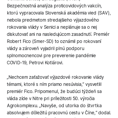
Bezpečnostná analýza proticovidových vakcín,
ktorú vypracovala Slovenská akadémia vied (SAV),
nebola predmetom stredajšieho výjazdového
rokovania vlády v Senici a neplánuje sa o nej
diskutovať ani na nasledujúcom zasadnutí. Premiér
Robert Fico (Smer-SD) to oznámil po rokovaní
vlády a zároveň vyjadril plnú podporu
splnomocnencovi pre preverenie pandémie
COVID-19, Petrovi Kotlárovi.
„Nechcem zaťažovať výjazdové rokovanie vlády
témami, ktoré s ním priamo nesúvisia,“ vysvetlil
premiér Fico. Pripomenul, že budúci týždeň sa
vláda zíde v Nitre pri príležitosti 50. výročia
Agrokomplexu. „Navyše, od utorka do štvrtka
absolvujem dôležitú pracovnú cestu v Číne,“ dodal.