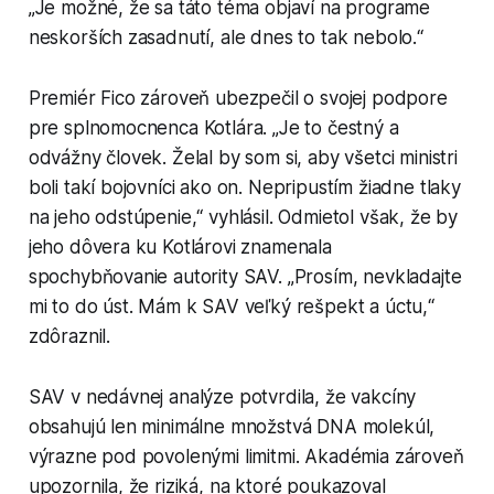
„Je možné, že sa táto téma objaví na programe
neskorších zasadnutí, ale dnes to tak nebolo.“
Premiér Fico zároveň ubezpečil o svojej podpore
pre splnomocnenca Kotlára. „Je to čestný a
odvážny človek. Želal by som si, aby všetci ministri
boli takí bojovníci ako on. Nepripustím žiadne tlaky
na jeho odstúpenie,“ vyhlásil. Odmietol však, že by
jeho dôvera ku Kotlárovi znamenala
spochybňovanie autority SAV. „Prosím, nevkladajte
mi to do úst. Mám k SAV veľký rešpekt a úctu,“
zdôraznil.
SAV v nedávnej analýze potvrdila, že vakcíny
obsahujú len minimálne množstvá DNA molekúl,
výrazne pod povolenými limitmi. Akadémia zároveň
upozornila, že riziká, na ktoré poukazoval