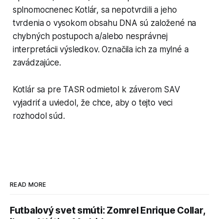
splnomocnenec Kotlár, sa nepotvrdili a jeho
tvrdenia o vysokom obsahu DNA sú založené na
chybných postupoch a/alebo nesprávnej
interpretácii výsledkov. Označila ich za mylné a
zavádzajúce.
Kotlár sa pre TASR odmietol k záverom SAV
vyjadriť a uviedol, že chce, aby o tejto veci
rozhodol súd.
READ MORE
Futbalový svet smúti: Zomrel Enrique Collar,