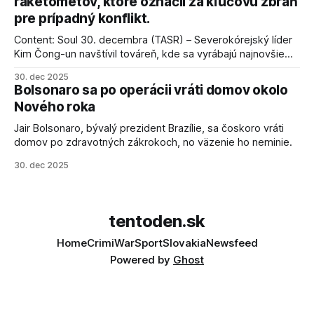
raketometov, ktoré označil za kľúčovú zbraň
pre prípadný konflikt.
Content: Soul 30. decembra (TASR) – Severokórejský líder
Kim Čong-un navštívil továreň, kde sa vyrábajú najnovšie
salvové raketomety a nešetril chválou na ich deštrukčné
30. dec 2025
schopnosti. Informovali o tom štátne médiá KĽDR, na ktoré
Bolsonaro sa po operácii vráti domov okolo
sa odvoláva agentúra AFP.
Nového roka
Jair Bolsonaro, bývalý prezident Brazílie, sa čoskoro vráti
domov po zdravotných zákrokoch, no väzenie ho neminie.
30. dec 2025
tentoden.sk
Home
Crimi
War
Sport
Slovakia
Newsfeed
Powered by
Ghost