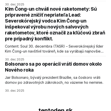
vyhlásil, že odzbrojenie palestínskeho hnutia Hamas je
30. dec 2025
kľúčové pre úspešné dosiahnutie prímeria v Gaze. Agentúra
Kim Čong-un chváli nové raketomety: Sú
AFP informuje, že Trump vyjadril presvedčenie, že Izrael plní
pripravené zničiť nepriateľa Lead:
podmienky dohody o prí
Severokórejský vodca Kim Čong-un
inšpekoval výrobu nových salvových
raketometov, ktoré označil za kľúčovú zbraň
pre prípadný konflikt.
Content: Soul 30. decembra (TASR) – Severokórejský líder
Kim Čong-un navštívil továreň, kde sa vyrábajú najnovšie
salvové raketomety a nešetril chválou na ich deštrukčné
30. dec 2025
schopnosti. Informovali o tom štátne médiá KĽDR, na ktoré
Bolsonaro sa po operácii vráti domov okolo
sa odvoláva agentúra AFP.
Nového roka
Jair Bolsonaro, bývalý prezident Brazílie, sa čoskoro vráti
domov po zdravotných zákrokoch, no väzenie ho neminie.
30. dec 2025
tentoden.sk