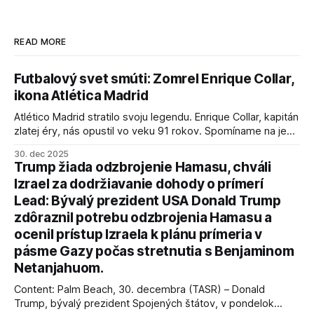
READ MORE
Futbalový svet smúti: Zomrel Enrique Collar,
ikona Atlética Madrid
Atlético Madrid stratilo svoju legendu. Enrique Collar, kapitán
zlatej éry, nás opustil vo veku 91 rokov. Spomíname na jeho
úspechy a odkaz.
30. dec 2025
Trump žiada odzbrojenie Hamasu, chváli
Izrael za dodržiavanie dohody o prímerí
Lead: Bývalý prezident USA Donald Trump
zdôraznil potrebu odzbrojenia Hamasu a
ocenil prístup Izraela k plánu prímeria v
pásme Gazy počas stretnutia s Benjaminom
Netanjahuom.
Content: Palm Beach, 30. decembra (TASR) – Donald
Trump, bývalý prezident Spojených štátov, v pondelok