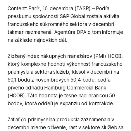
Content: Paríž, 16. decembra (TASR) – Podľa
prieskumu spoločnosti S&P Global zostala aktivita
francúzskeho súkromného sektora v decembri
takmer nezmenená. Agentúra DPA o tom informuje
na základe najnovších dát.
Zložený index nákupných manažérov (PMI) HCOB,
ktorý komplexne hodnotí výkonnosť francúzskeho
priemyslu a sektora služieb, klesol v decembri na
50,1 bodu z novembrových 50,4 bodu, podľa
prvého odhadu Hamburg Commercial Bank
(HCOB). Táto hodnota je tesne nad hranicou 50
bodov, ktorá oddeľuje expanziu od kontrakcie.
Zatiaľ čo priemyselná produkcia zaznamenala v
decembri mierne oživenie, rast v sektore služieb sa