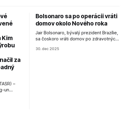
ové
Bolsonaro sa po operácii vráti
avené
domov okolo Nového roka
Jair Bolsonaro, bývalý prezident Brazílie,
a Kim
sa čoskoro vráti domov po zdravotných
ýrobu
zákrokoch, no väzenie ho neminie.
30. dec 2025
načil za
padný
TASR) –
ng-un
bajú
a nešetril
opnosti.
iá KĽDR, na
FP.