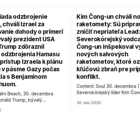
iada odzbrojenie
Kim Čong-un chváli n
chváli Izrael za
raketomety: Sú pripr
vanie dohody o prímerí
zničiť nepriateľa Lead:
ývalý prezident USA
Severokórejský vodc
Trump zdôraznil
Čong-un inšpekoval v
 odzbrojenia Hamasu
nových salvových
 prístup Izraela k plánu
raketometov, ktoré oz
a v pásme Gazy počas
kľúčovú zbraň pre prí
tia s Benjaminom
konflikt.
huom.
Content: Soul 30. decembra (
Severokórejský líder Kim Čo
alm Beach, 30. decembra
navštívil továreň, kde sa vyrá
onald Trump, bývalý
30. dec 2025
najnovšie salvové raketomety 
Spojených štátov, v pondelok
5
chválou na ich deštrukčné sch
že odzbrojenie palestínskeho
Informovali o tom štátne méd
as je kľúčové pre úspešné
ktoré sa odvoláva agentúra A
e prímeria v Gaze. Agentúra
je, že Trump vyjadril
ie, že Izrael plní podmienky