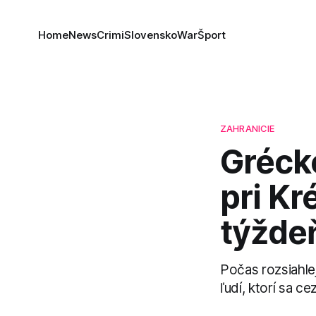
Home
News
Crimi
Slovensko
War
Šport
ZAHRANICIE
Gréck
pri Kr
týžde
Počas rozsiahle
ľudí, ktorí sa c