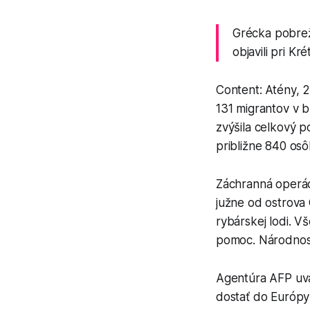
Grécka pobrež
objavili pri Kr
Content: Atény, 
131 migrantov v b
zvýšila celkový 
približne 840 osô
Záchranná operác
južne od ostrova 
rybárskej lodi. V
pomoc. Národnosť
Agentúra AFP uvád
dostať do Európy 