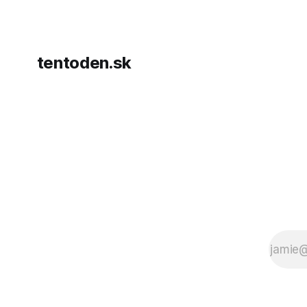
dohody o p
tentoden.sk