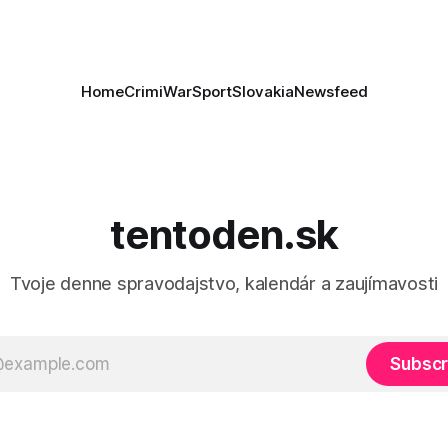
rí
Home
Crimi
War
Sport
Slovakia
Newsfeed
tentoden.sk
Tvoje denne spravodajstvo, kalendár a zaujímavosti
Subscr