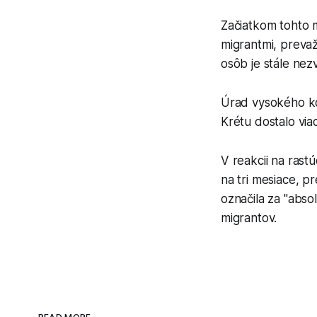
Začiatkom tohto m
migrantmi, prevaž
osôb je stále nez
Úrad vysokého ko
Krétu dostalo via
V reakcii na rast
na tri mesiace, 
označila za "abso
migrantov.