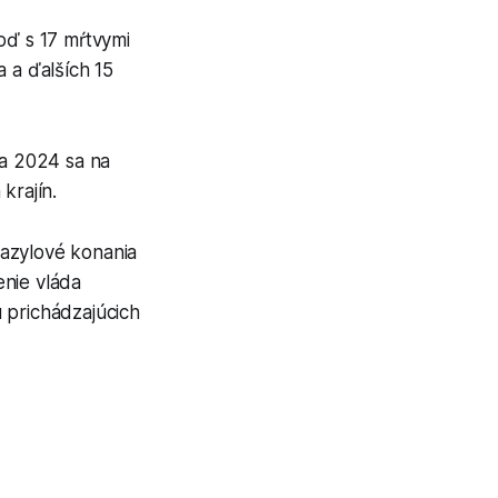
oď s 17 mŕtvymi
a a ďalších 15
a 2024 sa na
krajín.
a azylové konania
enie vláda
 prichádzajúcich