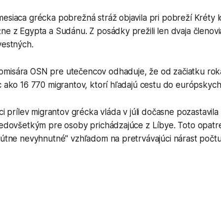
esiaca grécka pobrežná stráž objavila pri pobreží Kréty l
ne z Egypta a Sudánu. Z posádky prežili len dvaja členovi
vestných.
misára OSN pre utečencov odhaduje, že od začiatku rok
c ako 16 770 migrantov, ktorí hľadajú cestu do európskych 
úci prílev migrantov grécka vláda v júli dočasne pozastavil
predovšetkým pre osoby prichádzajúce z Líbye. Toto opatr
lútne nevyhnutné" vzhľadom na pretrvávajúci nárast počtu