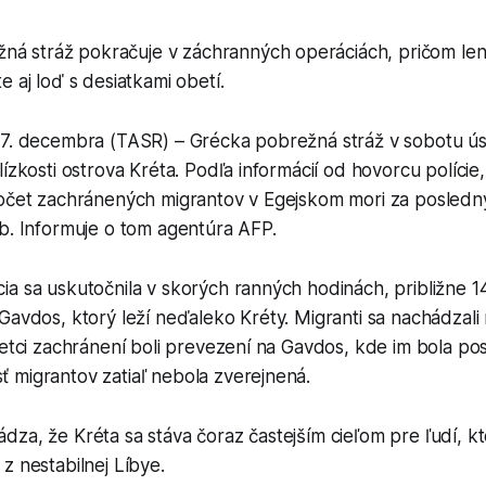
ná stráž pokračuje v záchranných operáciách, pričom len
éte aj loď s desiatkami obetí.
27. decembra (TASR) – Grécka pobrežná stráž v sobotu ú
lízkosti ostrova Kréta. Podľa informácií od hovorcu polície
počet zachránených migrantov v Egejskom mori za posledn
b. Informuje o tom agentúra AFP.
ia sa uskutočnila v skorých ranných hodinách, približne 
Gavdos, ktorý leží neďaleko Kréty. Migranti sa nachádzali
šetci zachránení boli prevezení na Gavdos, kde im bola p
 migrantov zatiaľ nebola zverejnená.
za, že Kréta sa stáva čoraz častejším cieľom pre ľudí, kto
z nestabilnej Líbye.