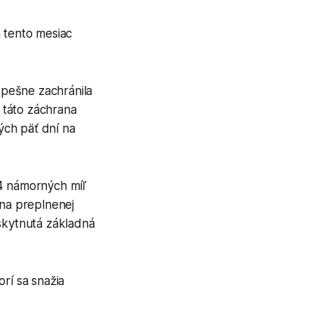
 tento mesiac
spešne zachránila
, táto záchrana
ých päť dní na
14 námorných míľ
 na preplnenej
oskytnutá základná
rí sa snažia