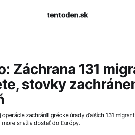
tentoden.sk
o: Záchrana 131 migr
éte, stovky zachráne
ň
j operácie zachránili grécke úrady ďalších 131 migran
ez more snažia dostať do Európy.