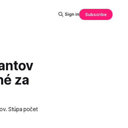
Sign in
Subscribe
antov
né za
tov. Stúpa počet