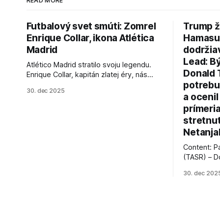
READ MORE
Futbalový svet smúti: Zomrel
Trump ž
Enrique Collar, ikona Atlética
Hamasu, 
Madrid
dodržia
Lead: B
Atlético Madrid stratilo svoju legendu.
Donald 
Enrique Collar, kapitán zlatej éry, nás
potrebu
opustil vo veku 91 rokov. Spomíname na
30. dec 2025
jeho úspechy a odkaz.
a ocenil
prímeri
stretnu
Netanja
Content: P
(TASR) – D
prezident 
30. dec 202
vyhlásil, 
hnutia Ham
dosiahnuti
AFP informu
presvedčen