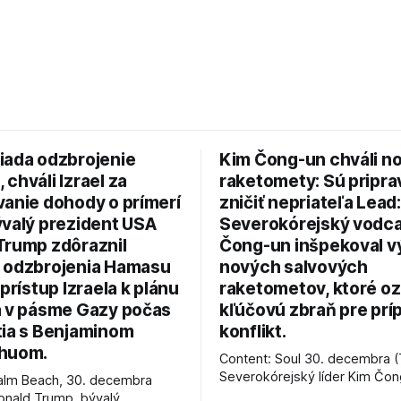
iada odzbrojenie
Kim Čong-un chváli n
chváli Izrael za
raketomety: Sú pripr
vanie dohody o prímerí
zničiť nepriateľa Lead:
ývalý prezident USA
Severokórejský vodc
Trump zdôraznil
Čong-un inšpekoval v
 odzbrojenia Hamasu
nových salvových
 prístup Izraela k plánu
raketometov, ktoré oz
a v pásme Gazy počas
kľúčovú zbraň pre prí
tia s Benjaminom
konflikt.
huom.
Content: Soul 30. decembra (
Severokórejský líder Kim Čo
alm Beach, 30. decembra
navštívil továreň, kde sa vyrá
onald Trump, bývalý