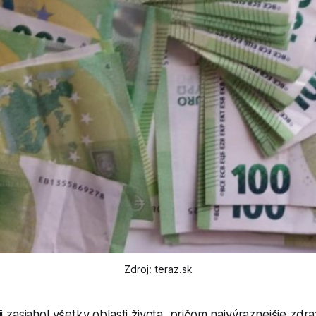
Zdroj: teraz.sk
ji zasiahol všetky oblasti života, pričom najvýraznejšie zdr