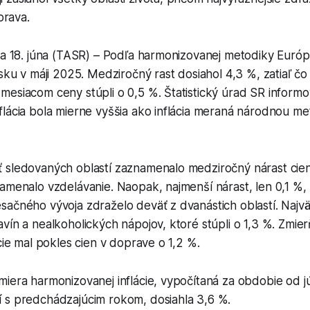
prava.
va 18. júna (TASR) – Podľa harmonizovanej metodiky Európ
nsku v máji 2025. Medziročný rast dosiahol 4,3 %, zatiaľ čo
esiacom ceny stúpli o 0,5 %. Štatistický úrad SR informo
lácia bola mierne vyššia ako inflácia meraná národnou me
 sledovaných oblastí zaznamenalo medziročný nárast cien
amenalo vzdelávanie. Naopak, najmenší nárast, len 0,1 %,
ačného vývoja zdraželo deväť z dvanástich oblastí. Najvä
vín a nealkoholických nápojov, ktoré stúpli o 1,3 %. Zmier
ácie mal pokles cien v doprave o 1,2 %.
miera harmonizovanej inflácie, vypočítaná za obdobie od 
 s predchádzajúcim rokom, dosiahla 3,6 %.