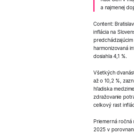
a najmenej do
Content: Bratisla
inflácia na Slove
predchádzajúcim m
harmonizovaná inf
dosiahla 4,1 %.
Všetkých dvanásť
až o 10,2 %, zazn
hľadiska medzimes
zdražovanie potra
celkový rast infl
Priemerná ročná 
2025 v porovnaní