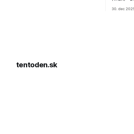
prezident 
30. dec 202
vyhlásil, 
hnutia Ham
dosiahnuti
AFP informu
presvedčen
dohody o p
tentoden.sk