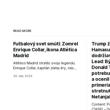
READ MORE
Futbalový svet smúti: Zomrel
Trump ž
Enrique Collar, ikona Atlética
Hamasu, 
Madrid
dodržia
Lead: B
Atlético Madrid stratilo svoju legendu.
Donald 
Enrique Collar, kapitán zlatej éry, nás
potrebu
opustil vo veku 91 rokov. Spomíname na
30. dec 2025
jeho úspechy a odkaz.
a ocenil
prímeri
stretnu
Netanja
Content: P
(TASR) – D