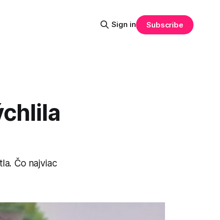
Sign in
Subscribe
chlila
la. Čo najviac