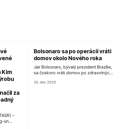
ové
Bolsonaro sa po operácii vráti
avené
domov okolo Nového roka
Jair Bolsonaro, bývalý prezident Brazílie,
a Kim
sa čoskoro vráti domov po zdravotných
ýrobu
zákrokoch, no väzenie ho neminie.
30. dec 2025
načil za
padný
TASR) –
ng-un
bajú