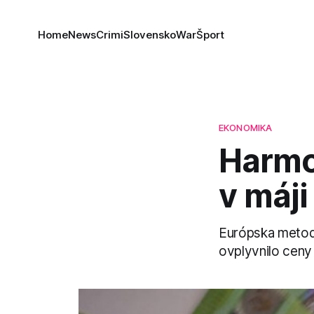
Home
News
Crimi
Slovensko
War
Šport
EKONOMIKA
Harmon
v máji
Európska metodik
ovplyvnilo ceny