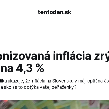
tentoden.sk
izovaná inflácia zrý
 na 4,3 %
a ukazuje, že inflácia na Slovensku v máji opäť narást
 a ako sa to dotýka vašej peňaženky?