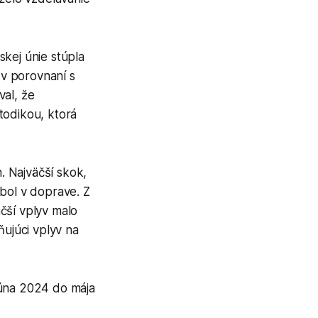
skej únie stúpla
 v porovnaní s
val, že
todikou, ktorá
. Najväčší skok,
 bol v doprave. Z
čší vplyv malo
ňujúci vplyv na
júna 2024 do mája