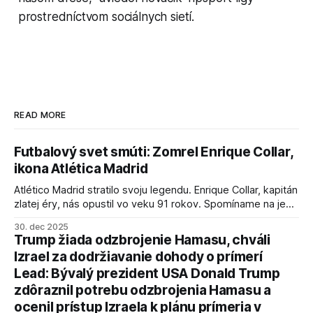
prostredníctvom sociálnych sietí.
READ MORE
Futbalový svet smúti: Zomrel Enrique Collar,
ikona Atlética Madrid
Atlético Madrid stratilo svoju legendu. Enrique Collar, kapitán
zlatej éry, nás opustil vo veku 91 rokov. Spomíname na jeho
úspechy a odkaz.
30. dec 2025
Trump žiada odzbrojenie Hamasu, chváli
Izrael za dodržiavanie dohody o prímerí
Lead: Bývalý prezident USA Donald Trump
zdôraznil potrebu odzbrojenia Hamasu a
ocenil prístup Izraela k plánu prímeria v