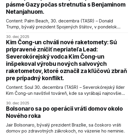
pásme Gazy počas stretnutia s Benjaminom
Netanjahuom.
Content: Palm Beach, 30. decembra (TASR) – Donald
Trump, bývalý prezident Spojených štátov, v pondelok
vyhlásil, že odzbrojenie palestínskeho hnutia Hamas je
30. dec 2025
kľúčové pre úspešné dosiahnutie prímeria v Gaze. Agentúra
Kim Čong-un chváli nové raketomety: Sú
AFP informuje, že Trump vyjadril presvedčenie, že Izrael plní
pripravené zničiť nepriateľa Lead:
podmienky dohody o prí
Severokórejský vodca Kim Čong-un
inšpekoval výrobu nových salvových
raketometov, ktoré označil za kľúčovú zbraň
pre prípadný konflikt.
Content: Soul 30. decembra (TASR) – Severokórejský líder
Kim Čong-un navštívil továreň, kde sa vyrábajú najnovšie
salvové raketomety a nešetril chválou na ich deštrukčné
30. dec 2025
schopnosti. Informovali o tom štátne médiá KĽDR, na ktoré
Bolsonaro sa po operácii vráti domov okolo
sa odvoláva agentúra AFP.
Nového roka
Jair Bolsonaro, bývalý prezident Brazílie, sa čoskoro vráti
domov po zdravotných zákrokoch, no väzenie ho neminie.