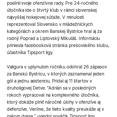
posilnil svoje ofenzívne rady. Pre 24-ročného
útočníka ide o štvrtý klub v rámci slovenskej
najvyššej hokejovej súťaže. V minulosti
reprezentoval Slovensko v mládežníckych
kategóriách a okrem Banskej Bystrice hral aj za
rodný Poprad a Liptovský Mikuláš. Informáciu
priniesla facebooková stránka prešovského klubu,
účastníka Tipsport ligy.
Valigura v uplynulom ročníku odohral 26 zápasov
za Banskú Bystricu, v ktorých zaznamenal jeden
gól a jednu asistenciu. Pridal aj 11 štartov v
druholigovej Detve. "Adrián sa v posledných
rokoch vypracoval na komplexného útočníka,
ktorý dokáže plniť náročné úlohy v ofenzíve aj
defenzíve. Veríme, že tieto kvality preukáže aj v
našom drese," uviedol nováčik Tipsport ligy