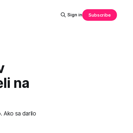
Sign in
Subscribe
v
li na
. Ako sa darilo