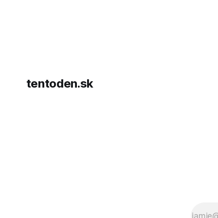
hnutia Ham
dosiahnuti
AFP informu
presvedčen
dohody o p
tentoden.sk