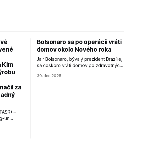
ové
Bolsonaro sa po operácii vráti
avené
domov okolo Nového roka
Jair Bolsonaro, bývalý prezident Brazílie,
a Kim
sa čoskoro vráti domov po zdravotných
ýrobu
zákrokoch, no väzenie ho neminie.
30. dec 2025
načil za
padný
TASR) –
ng-un
bajú
a nešetril
opnosti.