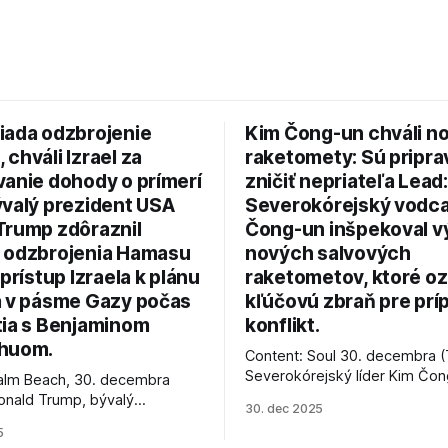
iada odzbrojenie
Kim Čong-un chváli n
chváli Izrael za
raketomety: Sú pripr
vanie dohody o prímerí
zničiť nepriateľa Lead:
ývalý prezident USA
Severokórejský vodc
Trump zdôraznil
Čong-un inšpekoval v
 odzbrojenia Hamasu
nových salvových
 prístup Izraela k plánu
raketometov, ktoré oz
a v pásme Gazy počas
kľúčovú zbraň pre prí
tia s Benjaminom
konflikt.
huom.
Content: Soul 30. decembra (
Severokórejský líder Kim Čo
alm Beach, 30. decembra
navštívil továreň, kde sa vyrá
onald Trump, bývalý
30. dec 2025
najnovšie salvové raketomety 
Spojených štátov, v pondelok
5
chválou na ich deštrukčné sch
že odzbrojenie palestínskeho