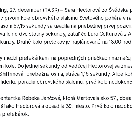
ng, 27. december (TASR) – Sara Hectorová zo Švédska p
 v prvom kole obrovského slalomu Svetového pohára v r
som 57,15 sekundy sa usadila na priebežnej prvej pozícii
a len o dve stotiny sekundy, zatiaľ čo Lara Colturiová z Al
sekundy. Druhé kolo pretekov je naplánované na 13:00 hod
ly medzi pretekárkami na popredných priečkach naznačujú
m kole. Do jednej sekundy od vedúcej Hectorovej sa zmest
 Shiffrinová, priebežne ôsma, stráca 1,16 sekundy. Alice R
líderka poradia obrovského slalomu, prvé kolo nedokonči
ntantka Rebeka Jančová, ktorá štartovala ako 57., dosiahl
ší ako Hectorová a obsadila 39. miesto. Prvé kolo nedoko
h pretekárok.