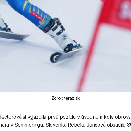
Zdroj: teraz.sk
ectorová si vyjazdila prvú pozíciu v úvodnom kole obrov
ára v Semmeringu. Slovenka Rebeka Jančová obsadila 39