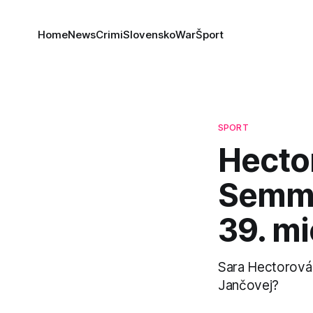
Home
News
Crimi
Slovensko
War
Šport
SPORT
Hector
Semme
39. mi
Sara Hectorová 
Jančovej?