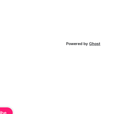
iá KĽDR, na
FP.
Powered by
Ghost
ibe