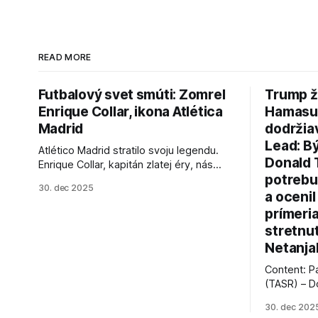
READ MORE
Futbalový svet smúti: Zomrel
Trump ž
Enrique Collar, ikona Atlética
Hamasu, 
Madrid
dodržia
Lead: B
Atlético Madrid stratilo svoju legendu.
Donald 
Enrique Collar, kapitán zlatej éry, nás
potrebu
opustil vo veku 91 rokov. Spomíname na
30. dec 2025
jeho úspechy a odkaz.
a ocenil
prímeri
stretnu
Netanja
Content: P
(TASR) – D
prezident 
30. dec 202
vyhlásil, 