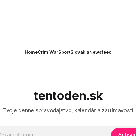
Informovali o tom štátne méd
as je kľúčové pre úspešné
ktoré sa odvoláva agentúra A
e prímeria v Gaze. Agentúra
je, že Trump vyjadril
ie, že Izrael plní podmienky
rí
Home
Crimi
War
Sport
Slovakia
Newsfeed
tentoden.sk
Tvoje denne spravodajstvo, kalendár a zaujímavosti
Subscr