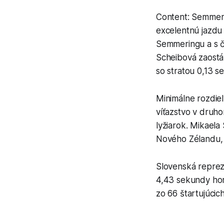
Content: Semmeri
excelentnú jazdu
Semmeringu a s ča
Scheibová zaostáv
so stratou 0,13 
Minimálne rozdie
víťazstvo v druho
lyžiarok. Mikaela
Nového Zélandu, 
Slovenská repreze
4,43 sekundy hor
zo 66 štartujúcic