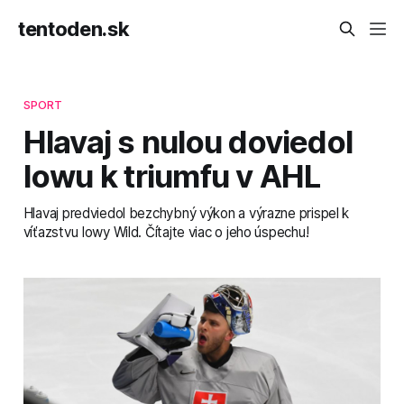
tentoden.sk
SPORT
Hlavaj s nulou doviedol
Iowu k triumfu v AHL
Hlavaj predviedol bezchybný výkon a výrazne prispel k
víťazstvu Iowy Wild. Čítajte viac o jeho úspechu!