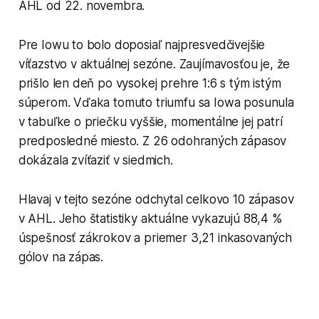
AHL od 22. novembra.
Pre Iowu to bolo doposiaľ najpresvedčivejšie
víťazstvo v aktuálnej sezóne. Zaujímavosťou je, že
prišlo len deň po vysokej prehre 1:6 s tým istým
súperom. Vďaka tomuto triumfu sa Iowa posunula
v tabuľke o priečku vyššie, momentálne jej patrí
predposledné miesto. Z 26 odohraných zápasov
dokázala zvíťaziť v siedmich.
Hlavaj v tejto sezóne odchytal celkovo 10 zápasov
v AHL. Jeho štatistiky aktuálne vykazujú 88,4 %
úspešnosť zákrokov a priemer 3,21 inkasovaných
gólov na zápas.