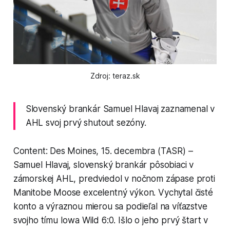
Zdroj: teraz.sk
Slovenský brankár Samuel Hlavaj zaznamenal v
AHL svoj prvý shutout sezóny.
Content: Des Moines, 15. decembra (TASR) –
Samuel Hlavaj, slovenský brankár pôsobiaci v
zámorskej AHL, predviedol v nočnom zápase proti
Manitobe Moose excelentný výkon. Vychytal čisté
konto a výraznou mierou sa podieľal na víťazstve
svojho tímu Iowa Wild 6:0. Išlo o jeho prvý štart v