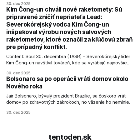
30. dec 2025
kľúčové pre úspešné dosiahnutie prímeria v Gaze. Agentúra
Kim Čong-un chváli nové raketomety: Sú
AFP informuje, že Trump vyjadril presvedčenie, že Izrael plní
pripravené zničiť nepriateľa Lead:
podmienky dohody o prí
Severokórejský vodca Kim Čong-un
inšpekoval výrobu nových salvových
raketometov, ktoré označil za kľúčovú zbraň
pre prípadný konflikt.
Content: Soul 30. decembra (TASR) – Severokórejský líder
Kim Čong-un navštívil továreň, kde sa vyrábajú najnovšie
salvové raketomety a nešetril chválou na ich deštrukčné
30. dec 2025
schopnosti. Informovali o tom štátne médiá KĽDR, na ktoré
Bolsonaro sa po operácii vráti domov okolo
sa odvoláva agentúra AFP.
Nového roka
Jair Bolsonaro, bývalý prezident Brazílie, sa čoskoro vráti
domov po zdravotných zákrokoch, no väzenie ho neminie.
30. dec 2025
tentoden.sk