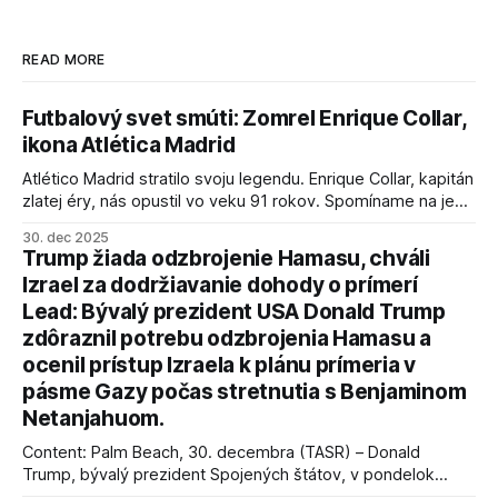
READ MORE
Futbalový svet smúti: Zomrel Enrique Collar,
ikona Atlética Madrid
Atlético Madrid stratilo svoju legendu. Enrique Collar, kapitán
zlatej éry, nás opustil vo veku 91 rokov. Spomíname na jeho
úspechy a odkaz.
30. dec 2025
Trump žiada odzbrojenie Hamasu, chváli
Izrael za dodržiavanie dohody o prímerí
Lead: Bývalý prezident USA Donald Trump
zdôraznil potrebu odzbrojenia Hamasu a
ocenil prístup Izraela k plánu prímeria v
pásme Gazy počas stretnutia s Benjaminom
Netanjahuom.
Content: Palm Beach, 30. decembra (TASR) – Donald
Trump, bývalý prezident Spojených štátov, v pondelok
vyhlásil, že odzbrojenie palestínskeho hnutia Hamas je