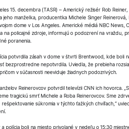
eles 15. decembra (TASR) – Americký režisér Rob Reiner,
 a jeho manželka, producentka Michele Singer Reinerová, 
 svojom dome v Los Angeles. Americké médiá NBC News, 
a na policajné zdroje, informujú o podozrení na vraždu, p
dné poranenia.
cia potvrdila zásah v dome v štvrti Brentwood, kde boli n
sť bezprostredne nepotvrdila. Uviedla, že prebieha rozsi
 pričom v súčasnosti neeviduje žiadnych podozrivých.
nželov Reinerovcov potvrdil televízii CNN ich hovorca. „
eme tragickú smrť Michele a Roba Reinerovcov. Sme zdrve
 rešpektovanie súkromia v týchto ťažkých chvíľach,“ uvie
ní.
a polícia boli na miesto privolané v nedeľu o 15:30 miestn