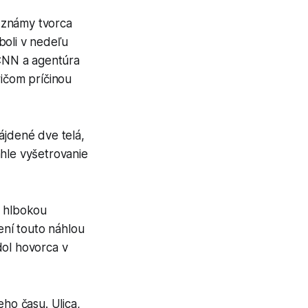
 známy tvorca
boli v nedeľu
CNN a agentúra
ričom príčinou
ájdené dve telá,
ahle vyšetrovanie
S hlbokou
ní touto náhlou
dol hovorca v
eho času. Ulica,