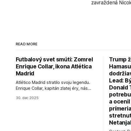
zavraždená Nicol
READ MORE
Futbalový svet smúti: Zomrel
Trump ž
Enrique Collar, ikona Atlética
Hamasu, 
Madrid
dodržia
Lead: B
Atlético Madrid stratilo svoju legendu.
Donald 
Enrique Collar, kapitán zlatej éry, nás
potrebu
opustil vo veku 91 rokov. Spomíname na
30. dec 2025
jeho úspechy a odkaz.
a ocenil
prímeri
stretnu
Netanja