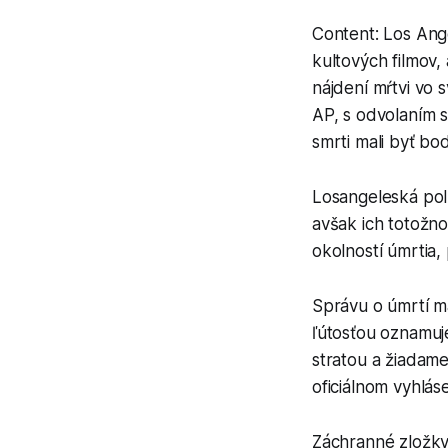
Content: Los Ang
kultových filmov,
nájdení mŕtvi vo
AP, s odvolaním s
smrti mali byť bo
Losangeleská polí
avšak ich totožno
okolností úmrtia,
Správu o úmrtí ma
ľútosťou oznamuj
stratou a žiadame
oficiálnom vyhláse
Záchranné zložky 