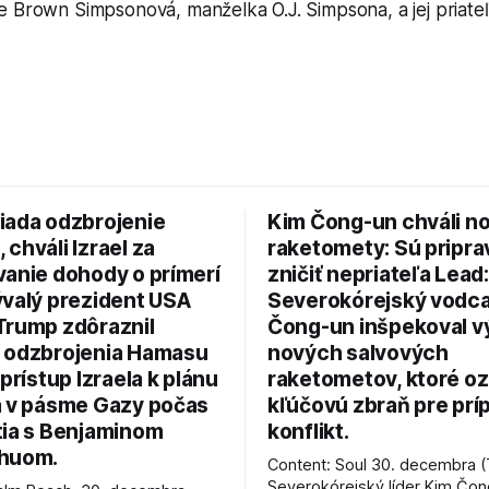
e Brown Simpsonová, manželka O.J. Simpsona, a jej priate
iada odzbrojenie
Kim Čong-un chváli n
chváli Izrael za
raketomety: Sú pripr
vanie dohody o prímerí
zničiť nepriateľa Lead:
ývalý prezident USA
Severokórejský vodc
Trump zdôraznil
Čong-un inšpekoval v
 odzbrojenia Hamasu
nových salvových
 prístup Izraela k plánu
raketometov, ktoré oz
a v pásme Gazy počas
kľúčovú zbraň pre prí
tia s Benjaminom
konflikt.
huom.
Content: Soul 30. decembra (
Severokórejský líder Kim Čo