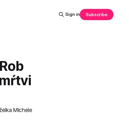
Sign in
Subscribe
 Rob
mŕtvi
želka Michele