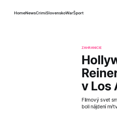
Home
News
Crimi
Slovensko
War
Šport
ZAHRANICIE
Holly
Reiner
v Los
Filmový svet sm
boli nájdení mŕt