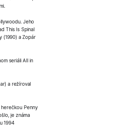
mi.
ollywoodu. Jeho
ad This Is Spinal
y (1990) a Zopár
m seriáli All in
r) a režíroval
 s herečkou Penny
ošlo, je známa
ku 1994