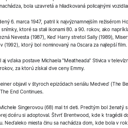
nachádza, bola uzavretá a hliadkovaná policajnými vozidla
dený 6. marca 1947, patril k najvýznamnejším režisérom H
 snímky, ktoré sa stali ikonami 80. a 90. rokov, ako napríkl
ezná Nevesta (1987), Keď Harry stretol Sally (1989), Miser
 (1992), ktorý bol nominovaný na Oscara za najlepší film.
l aj vďaka postave Michaela "Meatheada" Stivica v televízno
 rokov, za ktorú získal dve ceny Emmy.
iner objavil v štyroch epizódach seriálu Medveď (The Bea
I: The End Continues.
ichele Singerovou (68) mal tri deti. Predtým bol ženatý
rej dcéru si adoptoval. Štvrť Brentwood, kde k tragédii d
tou. Neďaleko miesta činu sa nachádza dom, kde bola v ro