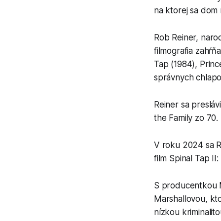
na ktorej sa dom 
Rob Reiner, naro
filmografia zahŕňa
Tap (1984), Princ
správnych chlapov
Reiner sa preslávi
the Family zo 70.
V roku 2024 sa Re
film Spinal Tap I
S producentkou M
Marshallovou, kto
nízkou kriminali