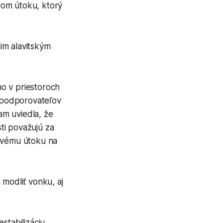
vom útoku, ktorý
cim alavitským
o v priestoroch
a podporovateľov
am uviedla, že
sti považujú za
bovému útoku na
 modliť vonku, aj
stabilizáciu