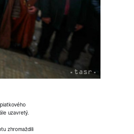
m piatkového
ále uzavretý.
tu zhromaždili