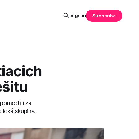
Sign in
Subscribe
iacich
šitu
pomodlili za
stická skupina.