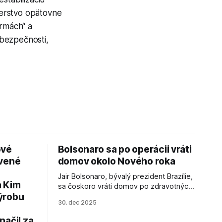
sterstvo opätovne
ormách“ a
 bezpečnosti,
ové
Bolsonaro sa po operácii vráti
avené
domov okolo Nového roka
Jair Bolsonaro, bývalý prezident Brazílie,
a Kim
sa čoskoro vráti domov po zdravotných
ýrobu
zákrokoch, no väzenie ho neminie.
30. dec 2025
načil za