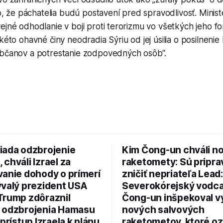
ilo, že páchatelia budú postavení pred spravodlivosť. Mini
ejné odhodlanie v boji proti terorizmu vo všetkých jeho f
akéto ohavné činy neodradia Sýriu od jej úsilia o posilnenie
občanov a potrestanie zodpovedných osôb“.
iada odzbrojenie
Kim Čong-un chváli n
chváli Izrael za
raketomety: Sú pripr
vanie dohody o prímerí
zničiť nepriateľa Lead:
ývalý prezident USA
Severokórejský vodc
Trump zdôraznil
Čong-un inšpekoval v
 odzbrojenia Hamasu
nových salvových
 prístup Izraela k plánu
raketometov, ktoré oz