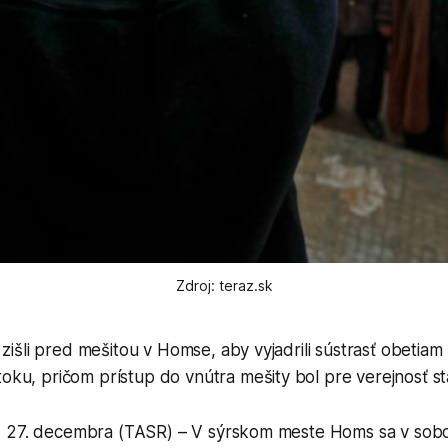
Zdroj: teraz.sk
 zišli pred mešitou v Homse, aby vyjadrili sústrasť obetia
ku, pričom prístup do vnútra mešity bol pre verejnosť st
 27. decembra (TASR) – V sýrskom meste Homs sa v sobo