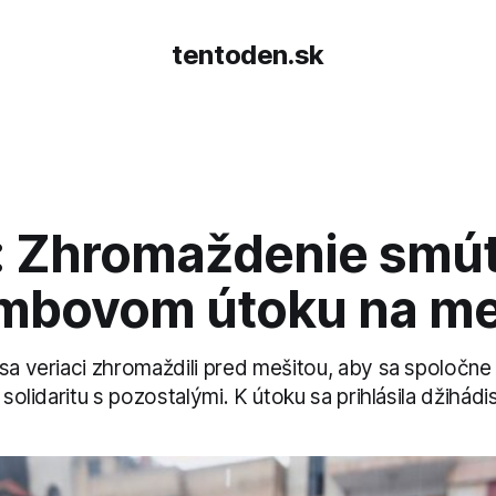
tentoden.sk
 Zhromaždenie smút
mbovom útoku na me
sa veriaci zhromaždili pred mešitou, aby sa spoločne 
 solidaritu s pozostalými. K útoku sa prihlásila džihádi