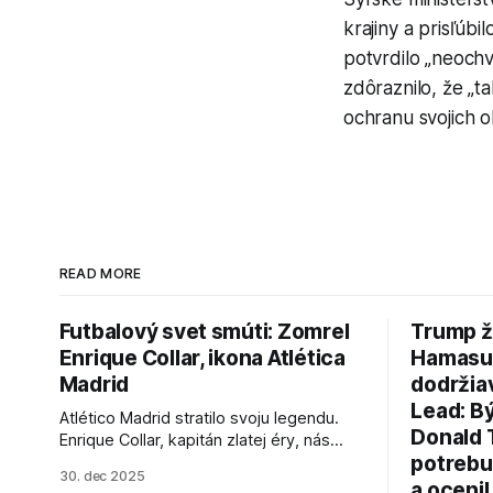
krajiny a prisľúb
potvrdilo „neochv
zdôraznilo, že „t
ochranu svojich 
READ MORE
Futbalový svet smúti: Zomrel
Trump ž
Enrique Collar, ikona Atlética
Hamasu, 
Madrid
dodržia
Lead: B
Atlético Madrid stratilo svoju legendu.
Donald 
Enrique Collar, kapitán zlatej éry, nás
potrebu
opustil vo veku 91 rokov. Spomíname na
30. dec 2025
jeho úspechy a odkaz.
a ocenil