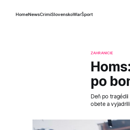
Home
News
Crimi
Slovensko
War
Šport
ZAHRANICIE
Homs:
po bo
Deň po tragédii 
obete a vyjadrili