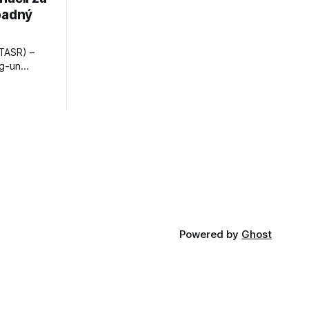
padný
TASR) –
ng-un
bajú
a nešetril
opnosti.
iá KĽDR, na
FP.
Powered by
Ghost