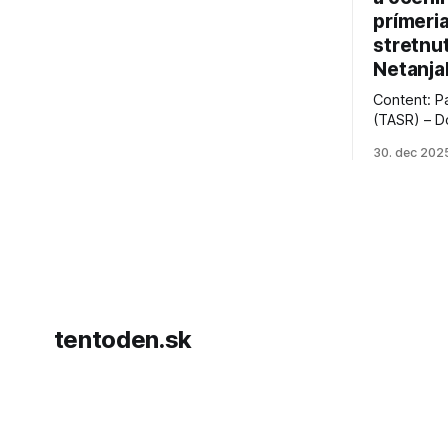
prímeri
stretnu
Netanja
Content: P
(TASR) – D
prezident 
30. dec 202
vyhlásil, 
hnutia Ham
dosiahnuti
AFP informu
presvedčen
dohody o p
tentoden.sk