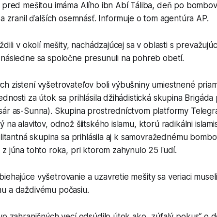
h pred mešitou imáma Alího ibn Abí Táliba, deň po bombo
 a zranil ďalších osemnásť. Informuje o tom agentúra AP.
dili v okolí mešity, nachádzajúcej sa v oblasti s prevažujú
 následne sa spoločne presunuli na pohreb obetí.
h zistení vyšetrovateľov boli výbušniny umiestnené priam
dnosti za útok sa prihlásila džihádistická skupina Brigád
sár as-Sunna). Skupina prostredníctvom platformy Telegr
na alavitov, odnož šiitského islamu, ktorú radikálni islami
militantná skupina sa prihlásila aj k samovražednému bom
z júna tohto roka, pri ktorom zahynulo 25 ľudí.
ehajúce vyšetrovanie a uzavretie mešity sa veriaci museli
u a daždivému počasiu.
vo zahraničných vecí odsúdilo útok ako „zúfalý pokus“ o de