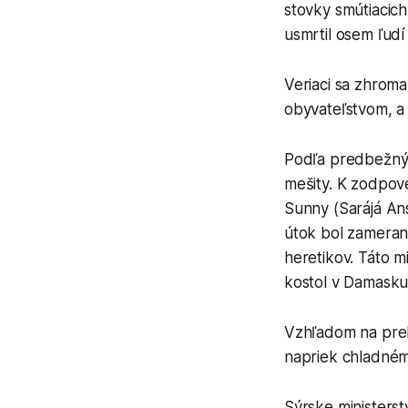
stovky smútiacic
usmrtil osem ľudí
Veriaci sa zhromaž
obyvateľstvom, a
Podľa predbežnýc
mešity. K zodpove
Sunny (Sarájá An
útok bol zameraný 
heretikov. Táto 
kostol v Damasku 
Vzhľadom na prebi
napriek chladném
Sýrske ministerst