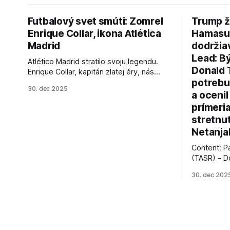
Futbalový svet smúti: Zomrel
Trump ž
Enrique Collar, ikona Atlética
Hamasu, 
Madrid
dodržia
Lead: B
Atlético Madrid stratilo svoju legendu.
Donald 
Enrique Collar, kapitán zlatej éry, nás
potrebu
opustil vo veku 91 rokov. Spomíname na
30. dec 2025
jeho úspechy a odkaz.
a ocenil
prímeri
stretnu
Netanja
Content: P
(TASR) – D
prezident 
30. dec 202
vyhlásil, 
hnutia Ham
dosiahnuti
AFP informu
presvedčen
dohody o p