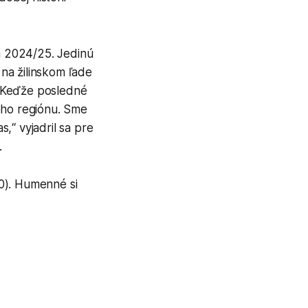
 a 2024/25. Jedinú
na žilinskom ľade
e. Keďže posledné
ného regiónu. Sme
,“ vyjadril sa pre
.
:0). Humenné si