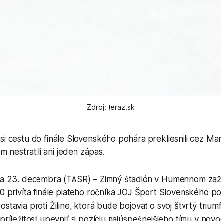
Zdroj: teraz.sk
ny si cestu do finále Slovenského pohára prekliesnili cez Ma
m nestratili ani jeden zápas.
ava 23. decembra (TASR) – Zimný štadión v Humennom zaž
00 privíta finále piateho ročníka JOJ Šport Slovenského p
stavia proti Žiline, ktorá bude bojovať o svoj štvrtý triumf 
príležitosť upevniť si pozíciu najúspešnejšieho tímu v novod