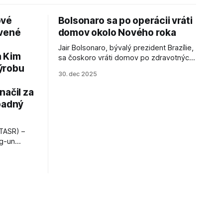
ové
Bolsonaro sa po operácii vráti
avené
domov okolo Nového roka
Jair Bolsonaro, bývalý prezident Brazílie,
a Kim
sa čoskoro vráti domov po zdravotných
ýrobu
zákrokoch, no väzenie ho neminie.
30. dec 2025
načil za
padný
TASR) –
ng-un
bajú
a nešetril
opnosti.
iá KĽDR, na
FP.