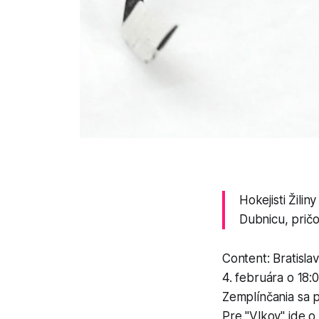
Hokejisti Žili
Dubnicu, pričo
Content: Bratisl
4. februára o 18:
Zemplínčania sa po
Pre "Vlkov" ide o 