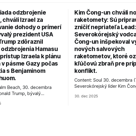
iada odzbrojenie
Kim Čong-un chváli n
chváli Izrael za
raketomety: Sú pripr
vanie dohody o prímerí
zničiť nepriateľa Lead:
ývalý prezident USA
Severokórejský vodc
Trump zdôraznil
Čong-un inšpekoval v
 odzbrojenia Hamasu
nových salvových
 prístup Izraela k plánu
raketometov, ktoré oz
a v pásme Gazy počas
kľúčovú zbraň pre prí
tia s Benjaminom
konflikt.
huom.
Content: Soul 30. decembra (
Severokórejský líder Kim Čo
alm Beach, 30. decembra
navštívil továreň, kde sa vyrá
onald Trump, bývalý
30. dec 2025
najnovšie salvové raketomety 
Spojených štátov, v pondelok
5
chválou na ich deštrukčné sch
že odzbrojenie palestínskeho
Informovali o tom štátne méd
as je kľúčové pre úspešné
ktoré sa odvoláva agentúra A
e prímeria v Gaze. Agentúra
je, že Trump vyjadril
ie, že Izrael plní podmienky
rí