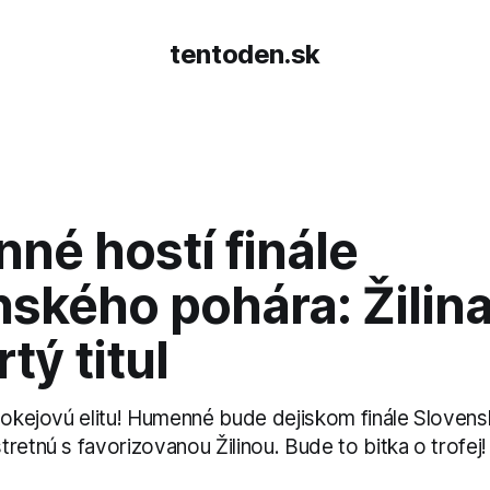
tentoden.sk
né hostí finále
ského pohára: Žilina
tý titul
 hokejovú elitu! Humenné bude dejiskom finále Sloven
retnú s favorizovanou Žilinou. Bude to bitka o trofej!