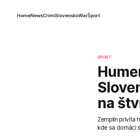
Home
News
Crimi
Slovensko
War
Šport
SPORT
Humen
Sloven
na štvr
Zemplín privíta
kde sa domáci st