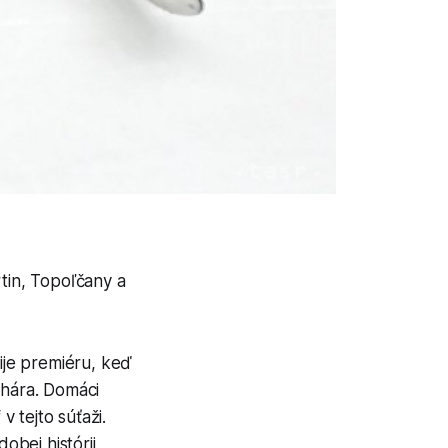
rtin, Topoľčany a
ije premiéru, keď
ohára. Domáci
v tejto súťaži.
obej histórii