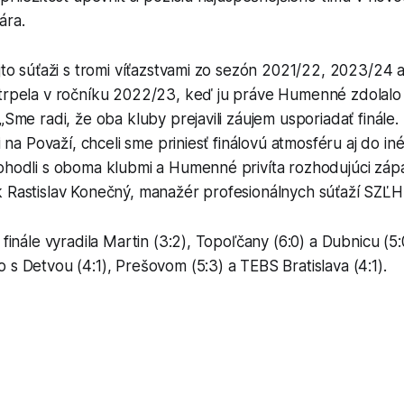
ára.
ejto súťaži s tromi víťazstvami zo sezón 2021/22, 2023/24
utrpela v ročníku 2022/23, keď ju práve Humenné zdolalo 
 „Sme radi, že oba kluby prejavili záujem usporiadať finál
li na Považí, chceli sme priniesť finálovú atmosféru aj do i
ohodli s oboma klubmi a Humenné privíta rozhodujúci zápas
k Rastislav Konečný, manažér profesionálnych súťaží SZĽH
o finále vyradila Martin (3:2), Topoľčany (6:0) a Dubnicu (5
 s Detvou (4:1), Prešovom (5:3) a TEBS Bratislava (4:1).