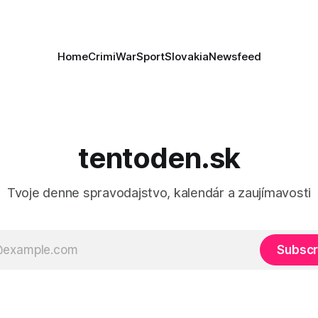
Home
Crimi
War
Sport
Slovakia
Newsfeed
tentoden.sk
Tvoje denne spravodajstvo, kalendár a zaujímavosti
Subscr