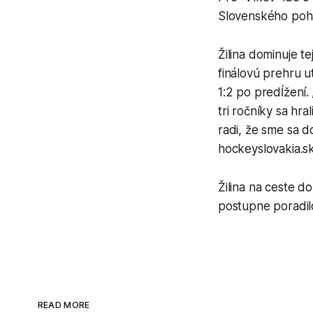
Slovenského poh
Žilina dominuje t
finálovú prehru 
1:2 po predĺžení.
tri ročníky sa hra
radi, že sme sa d
hockeyslovakia.s
Žilina na ceste d
postupne poradilo
READ MORE