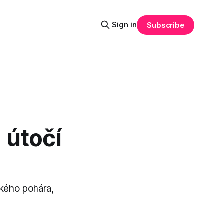
Sign in
Subscribe
 útočí
ského pohára,