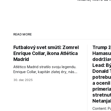
READ MORE
Futbalový svet smúti: Zomrel
Trump ž
Enrique Collar, ikona Atlética
Hamasu, 
Madrid
dodržia
Lead: B
Atlético Madrid stratilo svoju legendu.
Donald 
Enrique Collar, kapitán zlatej éry, nás
potrebu
opustil vo veku 91 rokov. Spomíname na
30. dec 2025
jeho úspechy a odkaz.
a ocenil
prímeri
stretnu
Netanja
Content: P