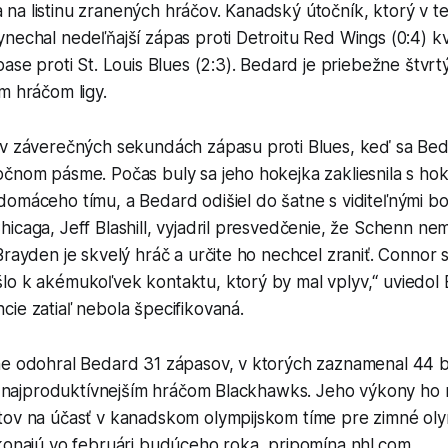
a listinu zranených hráčov. Kanadský útočník, ktorý v te
nechal nedeľňajší zápas proti Detroitu Red Wings (0:4) kv
pase proti St. Louis Blues (2:3). Bedard je priebežne štvr
m hráčom ligy.
 v záverečných sekundách zápasu proti Blues, keď sa Bed
očnom pásme. Počas buly sa jeho hokejka zakliesnila s h
domáceho tímu, a Bedard odišiel do šatne s viditeľnými b
icaga, Jeff Blashill, vyjadril presvedčenie, že Schenn ne
Brayden je skvelý hráč a určite ho nechcel zraniť. Connor s
o k akémukoľvek kontaktu, ktorý by mal vplyv,“ uviedol Bl
ie zatiaľ nebola špecifikovaná.
ne odohral Bedard 31 zápasov, v ktorých zaznamenal 44 b
je najproduktívnejším hráčom Blackhawks. Jeho výkony ho 
tov na účasť v kanadskom olympijskom tíme pre zimné oly
konajú vo februári budúceho roka, pripomína nhl.com.