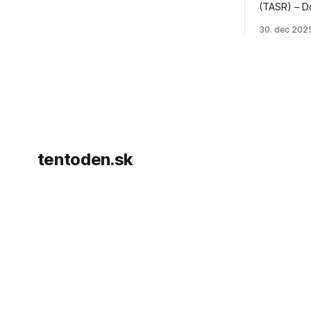
(TASR) – D
prezident 
30. dec 202
vyhlásil, 
hnutia Ham
dosiahnuti
AFP informu
presvedčen
dohody o p
tentoden.sk