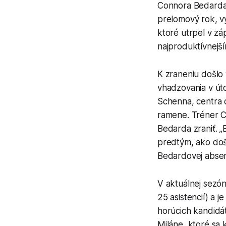
Connora Bedarda n
prelomový rok, vy
ktoré utrpel v zá
najproduktívnejší
K zraneniu došlo
vhadzovania v út
Schenna, centra 
ramene. Tréner Ch
Bedarda zraniť. „
predtým, ako došl
Bedardovej absenc
V aktuálnej sezó
25 asistencií) a 
horúcich kandidá
Miláne, ktoré sa 