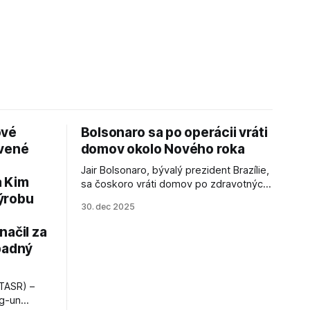
ové
Bolsonaro sa po operácii vráti
avené
domov okolo Nového roka
Jair Bolsonaro, bývalý prezident Brazílie,
a Kim
sa čoskoro vráti domov po zdravotných
ýrobu
zákrokoch, no väzenie ho neminie.
30. dec 2025
načil za
padný
TASR) –
ng-un