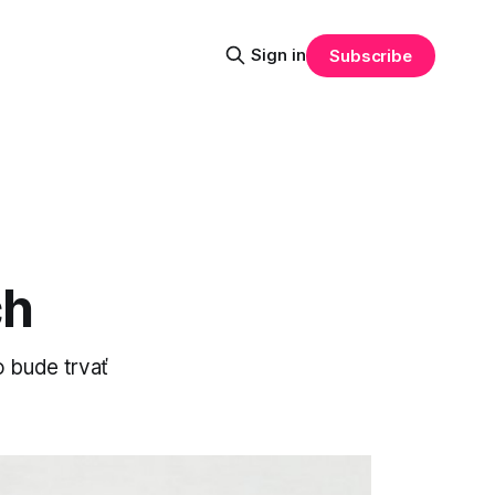
Sign in
Subscribe
ch
o bude trvať