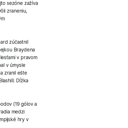
jto sezóne zažíva
ôli zraneniu,
tým
ard zúčastnil
okejkou Braydena
olesťami v pravom
mal v úmysle
a zranil ešte
ashill. Dĺžka
odov (19 gólov a
radia medzi
mpijské hry v