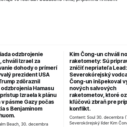
iada odzbrojenie
Kim Čong-un chváli n
chváli Izrael za
raketomety: Sú pripr
vanie dohody o prímerí
zničiť nepriateľa Lead:
ývalý prezident USA
Severokórejský vodc
Trump zdôraznil
Čong-un inšpekoval v
 odzbrojenia Hamasu
nových salvových
 prístup Izraela k plánu
raketometov, ktoré oz
a v pásme Gazy počas
kľúčovú zbraň pre prí
tia s Benjaminom
konflikt.
huom.
Content: Soul 30. decembra (
Severokórejský líder Kim Čo
alm Beach, 30. decembra