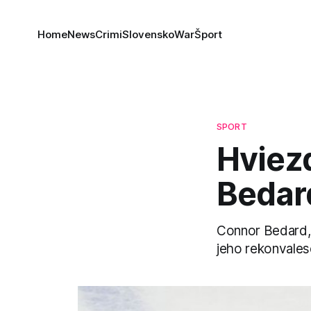
Home
News
Crimi
Slovensko
War
Šport
SPORT
Hviez
Bedard
Connor Bedard, 
jeho rekonvales