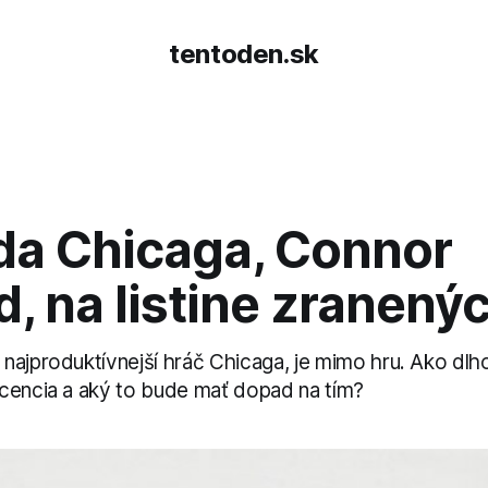
tentoden.sk
da Chicaga, Connor
, na listine zranený
najproduktívnejší hráč Chicaga, je mimo hru. Ako dlh
cencia a aký to bude mať dopad na tím?