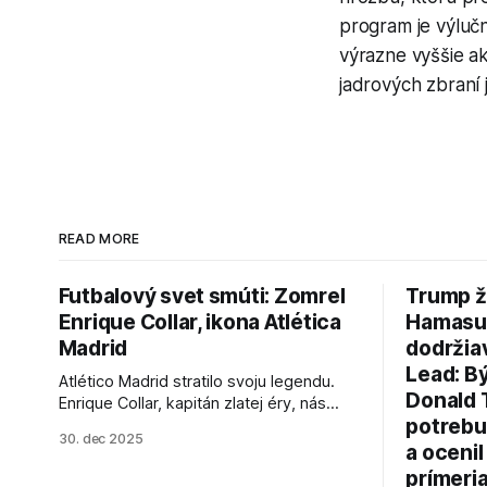
program je výluč
výrazne vyššie a
jadrových zbraní 
READ MORE
Futbalový svet smúti: Zomrel
Trump ž
Enrique Collar, ikona Atlética
Hamasu, 
Madrid
dodržia
Lead: B
Atlético Madrid stratilo svoju legendu.
Donald 
Enrique Collar, kapitán zlatej éry, nás
potrebu
opustil vo veku 91 rokov. Spomíname na
30. dec 2025
jeho úspechy a odkaz.
a ocenil
prímeri