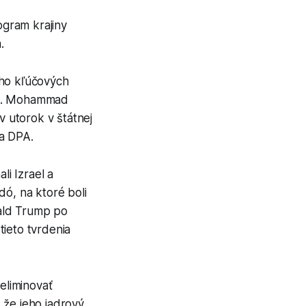
ogram krajiny
.
eho kľúčových
me. Mohammad
v utorok v štátnej
ra DPA.
i Izrael a
dó, na ktoré boli
ald Trump po
tieto tvrdenia
eliminovať
 že jeho jadrový