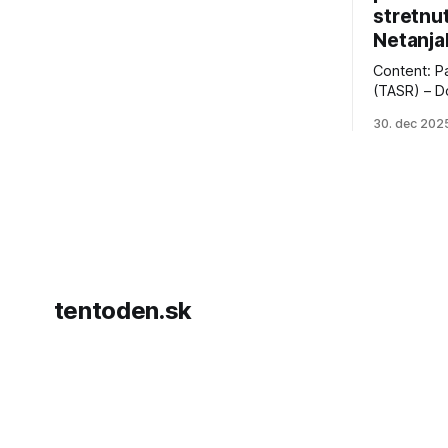
stretnu
Netanja
Content: P
(TASR) – D
prezident 
30. dec 202
vyhlásil, 
hnutia Ham
dosiahnuti
AFP informu
presvedčen
dohody o p
tentoden.sk