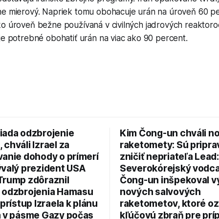
ne mierový. Napriek tomu obohacuje urán na úroveň 60 pe
ko úroveň bežne používaná v civilných jadrových reaktor
je potrebné obohatiť urán na viac ako 90 percent.
iada odzbrojenie
Kim Čong-un chváli n
chváli Izrael za
raketomety: Sú pripr
vanie dohody o prímerí
zničiť nepriateľa Lead:
ývalý prezident USA
Severokórejský vodc
Trump zdôraznil
Čong-un inšpekoval v
 odzbrojenia Hamasu
nových salvových
 prístup Izraela k plánu
raketometov, ktoré oz
a v pásme Gazy počas
kľúčovú zbraň pre prí