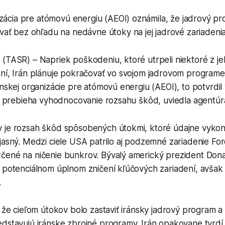
zácia pre atómovú energiu (AEOI) oznámila, že jadrový pr
ať bez ohľadu na nedávne útoky na jej jadrové zariadenia
 (TASR) – Napriek poškodeniu, ktoré utrpeli niektoré z j
ení, Irán plánuje pokračovať vo svojom jadrovom progra
ánskej organizácie pre atómovú energiu (AEOI), to potvrdil 
lne prebieha vyhodnocovanie rozsahu škôd, uviedla agentú
 je rozsah škôd spôsobených útokmi, ktoré údajne vykonal
jasný. Medzi ciele USA patrilo aj podzemné zariadenie For
čené na ničenie bunkrov. Bývalý americký prezident Don
 potenciálnom úplnom zničení kľúčových zariadení, avšak 
.
, že cieľom útokov bolo zastaviť iránsky jadrový program a 
dstavujú iránske zbrojné programy. Irán opakovane tvrdí,