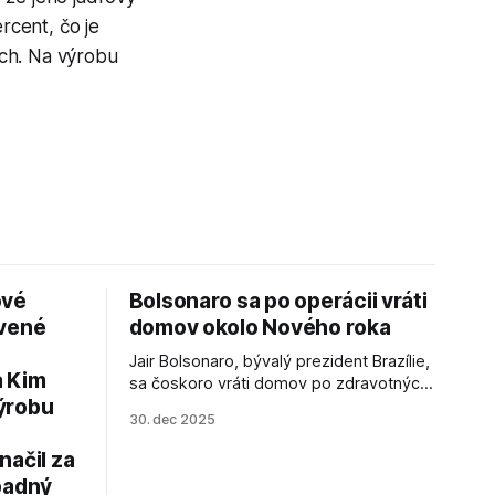
rcent, čo je
och. Na výrobu
ové
Bolsonaro sa po operácii vráti
avené
domov okolo Nového roka
Jair Bolsonaro, bývalý prezident Brazílie,
a Kim
sa čoskoro vráti domov po zdravotných
ýrobu
zákrokoch, no väzenie ho neminie.
30. dec 2025
načil za
padný