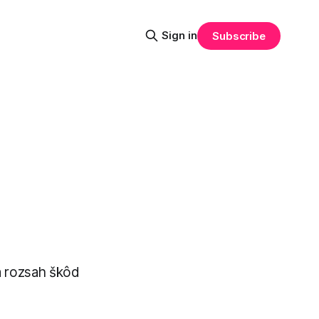
Sign in
Subscribe
a rozsah škôd