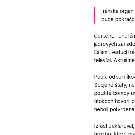
Iránska organi
bude pokračov
Content: Teherán
jadrových zariad
Eslámí, vedúci Ir
televízii. Aktuá
Podľa odborníkov
Spojené štáty, ne
použité bomby ur
útokoch hovoril o
neboli potvrdené
Izrael deklaroval
hrozbu, ktorú pre