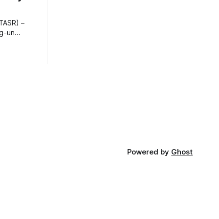
TASR) –
ng-un
bajú
a nešetril
opnosti.
iá KĽDR, na
FP.
Powered by
Ghost