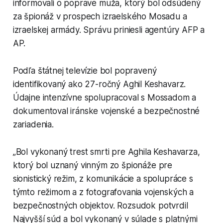
informovali o poprave muža, ktorý bol odsúdený
za špionáž v prospech izraelského Mosadu a
izraelskej armády. Správu priniesli agentúry AFP a
AP.
Podľa štátnej televízie bol popravený
identifikovaný ako 27-ročný Aghil Keshavarz.
Údajne intenzívne spolupracoval s Mossadom a
dokumentoval iránske vojenské a bezpečnostné
zariadenia.
„Bol vykonaný trest smrti pre Aghila Keshavarza,
ktorý bol uznaný vinným zo špionáže pre
sionistický režim, z komunikácie a spolupráce s
týmto režimom a z fotografovania vojenských a
bezpečnostných objektov. Rozsudok potvrdil
Najvyšší súd a bol vykonaný v súlade s platnými