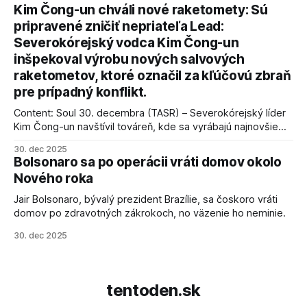
kľúčové pre úspešné dosiahnutie prímeria v Gaze. Agentúra
Kim Čong-un chváli nové raketomety: Sú
AFP informuje, že Trump vyjadril presvedčenie, že Izrael plní
pripravené zničiť nepriateľa Lead:
podmienky dohody o prí
Severokórejský vodca Kim Čong-un
inšpekoval výrobu nových salvových
raketometov, ktoré označil za kľúčovú zbraň
pre prípadný konflikt.
Content: Soul 30. decembra (TASR) – Severokórejský líder
Kim Čong-un navštívil továreň, kde sa vyrábajú najnovšie
salvové raketomety a nešetril chválou na ich deštrukčné
30. dec 2025
schopnosti. Informovali o tom štátne médiá KĽDR, na ktoré
Bolsonaro sa po operácii vráti domov okolo
sa odvoláva agentúra AFP.
Nového roka
Jair Bolsonaro, bývalý prezident Brazílie, sa čoskoro vráti
domov po zdravotných zákrokoch, no väzenie ho neminie.
30. dec 2025
tentoden.sk