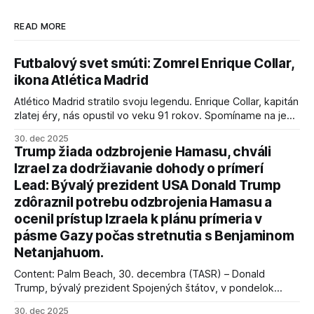
READ MORE
Futbalový svet smúti: Zomrel Enrique Collar,
ikona Atlética Madrid
Atlético Madrid stratilo svoju legendu. Enrique Collar, kapitán
zlatej éry, nás opustil vo veku 91 rokov. Spomíname na jeho
úspechy a odkaz.
30. dec 2025
Trump žiada odzbrojenie Hamasu, chváli
Izrael za dodržiavanie dohody o prímerí
Lead: Bývalý prezident USA Donald Trump
zdôraznil potrebu odzbrojenia Hamasu a
ocenil prístup Izraela k plánu prímeria v
pásme Gazy počas stretnutia s Benjaminom
Netanjahuom.
Content: Palm Beach, 30. decembra (TASR) – Donald
Trump, bývalý prezident Spojených štátov, v pondelok
vyhlásil, že odzbrojenie palestínskeho hnutia Hamas je
30. dec 2025