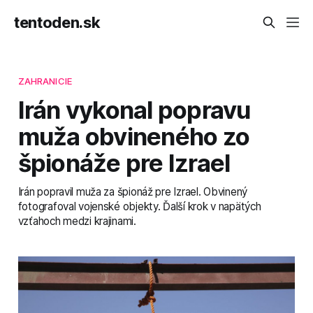
tentoden.sk
ZAHRANICIE
Irán vykonal popravu
muža obvineného zo
špionáže pre Izrael
Irán popravil muža za špionáž pre Izrael. Obvinený
fotografoval vojenské objekty. Ďalší krok v napätých
vzťahoch medzi krajinami.