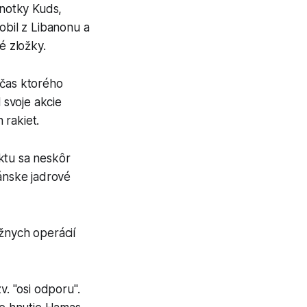
dnotky Kuds,
obil z Libanonu a
é zložky.
očas ktorého
 svoje akcie
 rakiet.
ktu sa neskôr
iránske jadrové
žnych operácií
v. "osi odporu".