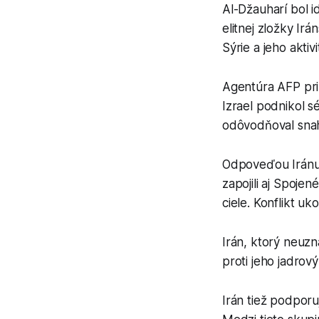
Al-Džauharí bol i
elitnej zložky Ir
Sýrie a jeho akti
Agentúra AFP prip
Izrael podnikol s
odôvodňoval snaho
Odpoveďou Iránu b
zapojili aj Spojen
ciele. Konflikt uk
Irán, ktorý neuzn
proti jeho jadrov
Irán tiež podporu