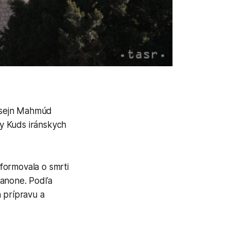
Hosejn Mahmúd
ky Kuds iránskych
formovala o smrti
banone. Podľa
 prípravu a