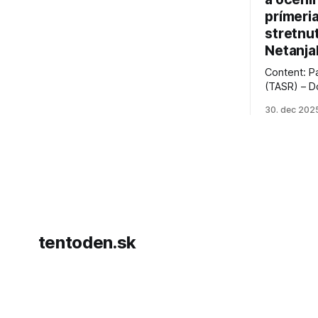
prímeri
stretnu
Netanja
Content: P
(TASR) – D
prezident 
30. dec 202
vyhlásil, 
hnutia Ham
dosiahnuti
AFP informu
presvedčen
dohody o p
tentoden.sk