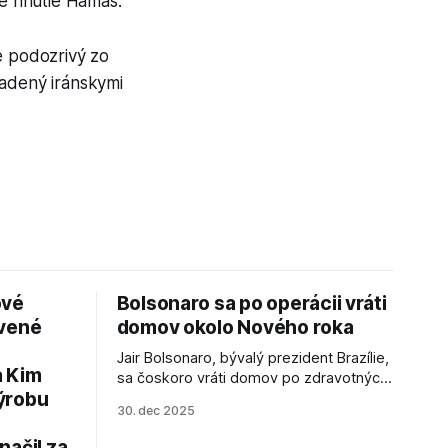
ne hnutie Hamas.
e podozrivý zo
iadený iránskymi
ové
Bolsonaro sa po operácii vráti
avené
domov okolo Nového roka
Jair Bolsonaro, bývalý prezident Brazílie,
a Kim
sa čoskoro vráti domov po zdravotných
ýrobu
zákrokoch, no väzenie ho neminie.
30. dec 2025
načil za