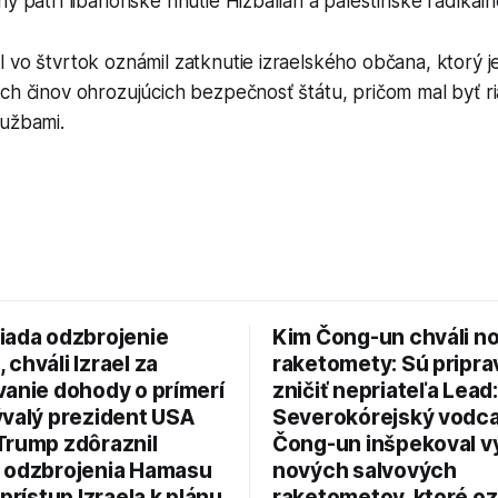
ny patrí libanonské hnutie Hizballáh a palestínske radikál
 vo štvrtok oznámil zatknutie izraelského občana, ktorý j
ch činov ohrozujúcich bezpečnosť štátu, pričom mal byť r
lužbami.
iada odzbrojenie
Kim Čong-un chváli n
chváli Izrael za
raketomety: Sú pripr
vanie dohody o prímerí
zničiť nepriateľa Lead:
ývalý prezident USA
Severokórejský vodc
Trump zdôraznil
Čong-un inšpekoval v
 odzbrojenia Hamasu
nových salvových
 prístup Izraela k plánu
raketometov, ktoré oz