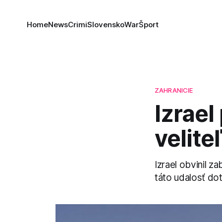
Home
News
Crimi
Slovensko
War
Šport
ZAHRANICIE
Izrael
velite
Izrael obvinil z
táto udalosť do