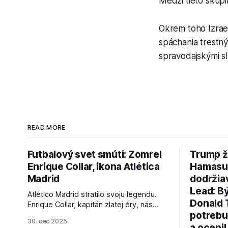
Medzi tieto skupi
Okrem toho Izrael
spáchania trestný
spravodajskými s
READ MORE
Futbalový svet smúti: Zomrel
Trump ž
Enrique Collar, ikona Atlética
Hamasu, 
Madrid
dodržia
Lead: B
Atlético Madrid stratilo svoju legendu.
Donald 
Enrique Collar, kapitán zlatej éry, nás
potrebu
opustil vo veku 91 rokov. Spomíname na
30. dec 2025
jeho úspechy a odkaz.
a ocenil