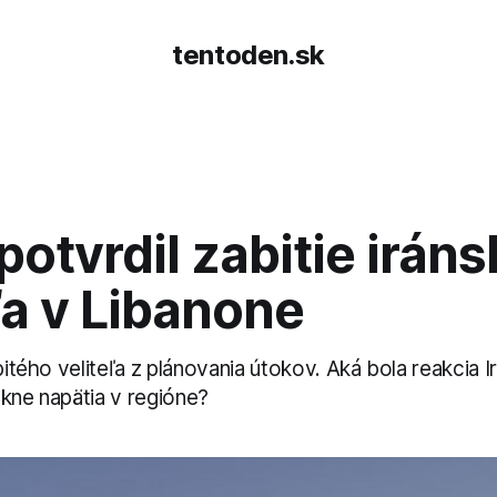
tentoden.sk
 potvrdil zabitie irán
ľa v Libanone
abitého veliteľa z plánovania útokov. Aká bola reakcia I
tkne napätia v regióne?