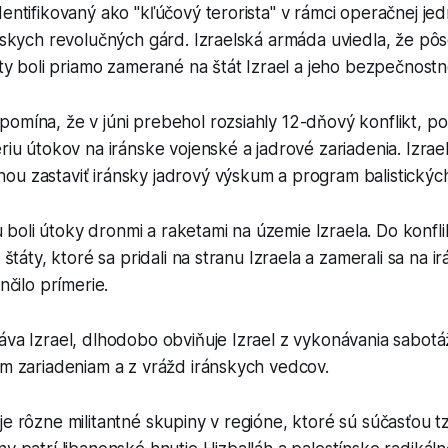
dentifikovaný ako "kľúčový terorista" v rámci operačnej je
ánskych revolučných gárd. Izraelská armáda uviedla, že pôs
vity boli priamo zamerané na štát Izrael a jeho bezpečnostn
omína, že v júni prebehol rozsiahly 12-dňový konflikt, p
ériu útokov na iránske vojenské a jadrové zariadenia. Izrael
u zastaviť iránsky jadrový výskum a program balistických
oli útoky dronmi a raketami na územie Izraela. Do konfli
é štáty, ktoré sa pridali na stranu Izraela a zamerali sa na 
ončilo prímerie.
áva Izrael, dlhodobo obviňuje Izrael z vykonávania sabotá
ým zariadeniam a z vrážd iránskych vedcov.
je rôzne militantné skupiny v regióne, ktoré sú súčasťou tz