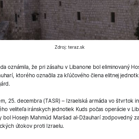
Zdroj: teraz.sk
áda oznámila, že pri zásahu v Libanone bol eliminovaný 
harí, ktorého označila za kľúčového člena elitnej jednot
árd.
em, 25. decembra (TASR) – Izraelská armáda vo štvrtok in
ho veliteľa iránskych jednotiek Kuds počas operácie v Li
y bol Hosejn Mahmúd Maršad al-Džauharí zodpovedný za
tických útokov proti Izraelu.