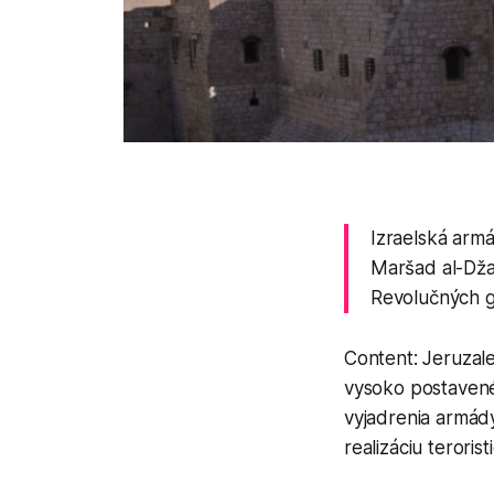
Izraelská arm
Maršad al-Džau
Revolučných g
Content: Jeruzal
vysoko postavené
vyjadrenia armád
realizáciu teroris