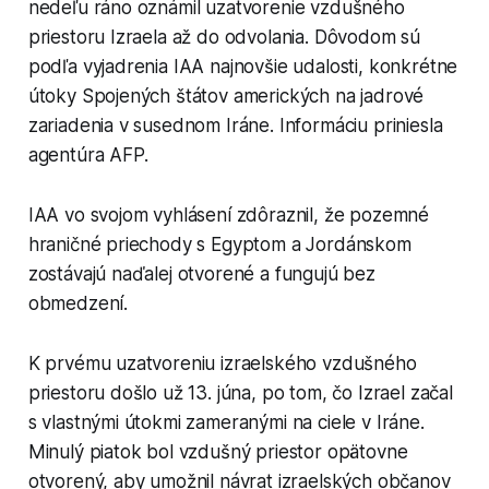
nedeľu ráno oznámil uzatvorenie vzdušného
priestoru Izraela až do odvolania. Dôvodom sú
podľa vyjadrenia IAA najnovšie udalosti, konkrétne
útoky Spojených štátov amerických na jadrové
zariadenia v susednom Iráne. Informáciu priniesla
agentúra AFP.
IAA vo svojom vyhlásení zdôraznil, že pozemné
hraničné priechody s Egyptom a Jordánskom
zostávajú naďalej otvorené a fungujú bez
obmedzení.
K prvému uzatvoreniu izraelského vzdušného
priestoru došlo už 13. júna, po tom, čo Izrael začal
s vlastnými útokmi zameranými na ciele v Iráne.
Minulý piatok bol vzdušný priestor opätovne
otvorený, aby umožnil návrat izraelských občanov