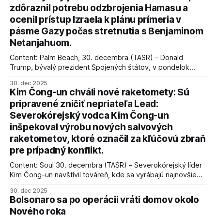
zdôraznil potrebu odzbrojenia Hamasu a
ocenil prístup Izraela k plánu prímeria v
pásme Gazy počas stretnutia s Benjaminom
Netanjahuom.
Content: Palm Beach, 30. decembra (TASR) – Donald
Trump, bývalý prezident Spojených štátov, v pondelok
vyhlásil, že odzbrojenie palestínskeho hnutia Hamas je
30. dec 2025
kľúčové pre úspešné dosiahnutie prímeria v Gaze. Agentúra
Kim Čong-un chváli nové raketomety: Sú
AFP informuje, že Trump vyjadril presvedčenie, že Izrael plní
pripravené zničiť nepriateľa Lead:
podmienky dohody o prí
Severokórejský vodca Kim Čong-un
inšpekoval výrobu nových salvových
raketometov, ktoré označil za kľúčovú zbraň
pre prípadný konflikt.
Content: Soul 30. decembra (TASR) – Severokórejský líder
Kim Čong-un navštívil továreň, kde sa vyrábajú najnovšie
salvové raketomety a nešetril chválou na ich deštrukčné
30. dec 2025
schopnosti. Informovali o tom štátne médiá KĽDR, na ktoré
Bolsonaro sa po operácii vráti domov okolo
sa odvoláva agentúra AFP.
Nového roka