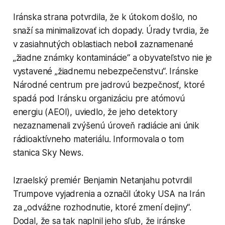
Iránska strana potvrdila, že k útokom došlo, no
snaží sa minimalizovať ich dopady. Úrady tvrdia, že
v zasiahnutých oblastiach neboli zaznamenané
„žiadne známky kontaminácie“ a obyvateľstvo nie je
vystavené „žiadnemu nebezpečenstvu“. Iránske
Národné centrum pre jadrovú bezpečnosť, ktoré
spadá pod Iránsku organizáciu pre atómovú
energiu (AEOI), uviedlo, že jeho detektory
nezaznamenali zvýšenú úroveň radiácie ani únik
rádioaktívneho materiálu. Informovala o tom
stanica Sky News.
Izraelský premiér Benjamin Netanjahu potvrdil
Trumpove vyjadrenia a označil útoky USA na Irán
za „odvážne rozhodnutie, ktoré zmení dejiny“.
Dodal, že sa tak naplnil jeho sľub, že iránske