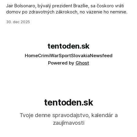
Jair Bolsonaro, bývalý prezident Brazílie, sa čoskoro vráti
domov po zdravotných zákrokoch, no väzenie ho neminie.
30. dec 2025
tentoden.sk
Home
Crimi
War
Sport
Slovakia
Newsfeed
Powered by
Ghost
tentoden.sk
Tvoje denne spravodajstvo, kalendár a
zaujímavosti