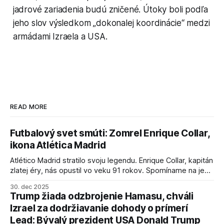
jadrové zariadenia budú zničené. Útoky boli podľa
jeho slov výsledkom „dokonalej koordinácie“ medzi
armádami Izraela a USA.
READ MORE
Futbalový svet smúti: Zomrel Enrique Collar,
ikona Atlética Madrid
Atlético Madrid stratilo svoju legendu. Enrique Collar, kapitán
zlatej éry, nás opustil vo veku 91 rokov. Spomíname na jeho
úspechy a odkaz.
30. dec 2025
Trump žiada odzbrojenie Hamasu, chváli
Izrael za dodržiavanie dohody o prímerí
Lead: Bývalý prezident USA Donald Trump