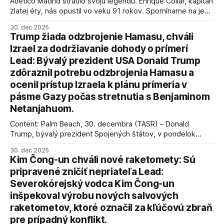
Atlético Madrid stratilo svoju legendu. Enrique Collar, kapitán
zlatej éry, nás opustil vo veku 91 rokov. Spomíname na jeho
úspechy a odkaz.
30. dec 2025
Trump žiada odzbrojenie Hamasu, chváli
Izrael za dodržiavanie dohody o prímerí
Lead: Bývalý prezident USA Donald Trump
zdôraznil potrebu odzbrojenia Hamasu a
ocenil prístup Izraela k plánu prímeria v
pásme Gazy počas stretnutia s Benjaminom
Netanjahuom.
Content: Palm Beach, 30. decembra (TASR) – Donald
Trump, bývalý prezident Spojených štátov, v pondelok
vyhlásil, že odzbrojenie palestínskeho hnutia Hamas je
30. dec 2025
kľúčové pre úspešné dosiahnutie prímeria v Gaze. Agentúra
Kim Čong-un chváli nové raketomety: Sú
AFP informuje, že Trump vyjadril presvedčenie, že Izrael plní
pripravené zničiť nepriateľa Lead:
podmienky dohody o prí
Severokórejský vodca Kim Čong-un
inšpekoval výrobu nových salvových
raketometov, ktoré označil za kľúčovú zbraň
pre prípadný konflikt.