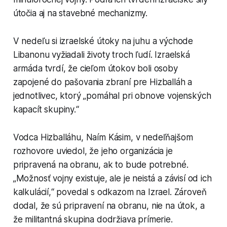
útočia aj na stavebné mechanizmy.
V nedeľu si izraelské útoky na juhu a východe
Libanonu vyžiadali životy troch ľudí. Izraelská
armáda tvrdí, že cieľom útokov boli osoby
zapojené do pašovania zbraní pre Hizballáh a
jednotlivec, ktorý „pomáhal pri obnove vojenských
kapacít skupiny.“
Vodca Hizballáhu, Naím Kásim, v nedeľňajšom
rozhovore uviedol, že jeho organizácia je
pripravená na obranu, ak to bude potrebné.
„Možnosť vojny existuje, ale je neistá a závisí od ich
kalkulácií,“ povedal s odkazom na Izrael. Zároveň
dodal, že sú pripravení na obranu, nie na útok, a
že militantná skupina dodržiava prímerie.