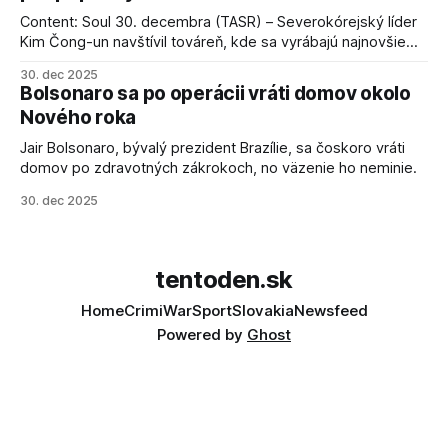
Content: Soul 30. decembra (TASR) – Severokórejský líder
Kim Čong-un navštívil továreň, kde sa vyrábajú najnovšie
salvové raketomety a nešetril chválou na ich deštrukčné
30. dec 2025
schopnosti. Informovali o tom štátne médiá KĽDR, na ktoré
Bolsonaro sa po operácii vráti domov okolo
sa odvoláva agentúra AFP.
Nového roka
Jair Bolsonaro, bývalý prezident Brazílie, sa čoskoro vráti
domov po zdravotných zákrokoch, no väzenie ho neminie.
30. dec 2025
tentoden.sk
Home
Crimi
War
Sport
Slovakia
Newsfeed
Powered by
Ghost