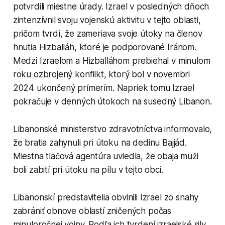
potvrdili miestne úrady. Izrael v posledných dňoch
zintenzívnil svoju vojenskú aktivitu v tejto oblasti,
pričom tvrdí, že zameriava svoje útoky na členov
hnutia Hizballáh, ktoré je podporované Iránom.
Medzi Izraelom a Hizballáhom prebiehal v minulom
roku ozbrojený konflikt, ktorý bol v novembri
2024 ukončený prímerím. Napriek tomu Izrael
pokračuje v denných útokoch na susedný Libanon.
Libanonské ministerstvo zdravotníctva informovalo,
že bratia zahynuli pri útoku na dedinu Bajjád.
Miestna tlačová agentúra uviedla, že obaja muži
boli zabití pri útoku na pílu v tejto obci.
Libanonskí predstavitelia obvinili Izrael zo snahy
zabrániť obnove oblastí zničených počas
minuloročnej vojny. Podľa ich tvrdení izraelské sily