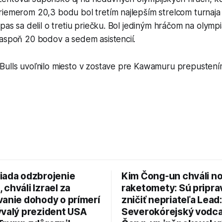
iemerom 20,3 bodu bol tretím najlepším strelcom turnaja 
ápas sa delil o tretiu priečku. Bol jediným hráčom na olymp
 aspoň 20 bodov a sedem asistencií.
Bulls uvoľnilo miesto v zostave pre Kawamuru prepusten
iada odzbrojenie
Kim Čong-un chváli n
chváli Izrael za
raketomety: Sú pripr
vanie dohody o prímerí
zničiť nepriateľa Lead:
ývalý prezident USA
Severokórejský vodc