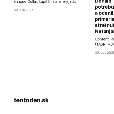
Donald 
Enrique Collar, kapitán zlatej éry, nás
potrebu
opustil vo veku 91 rokov. Spomíname na
30. dec 2025
jeho úspechy a odkaz.
a ocenil
prímeri
stretnu
Netanja
Content: P
(TASR) – D
prezident 
30. dec 202
vyhlásil, 
hnutia Ham
dosiahnuti
AFP informu
presvedčen
dohody o p
tentoden.sk