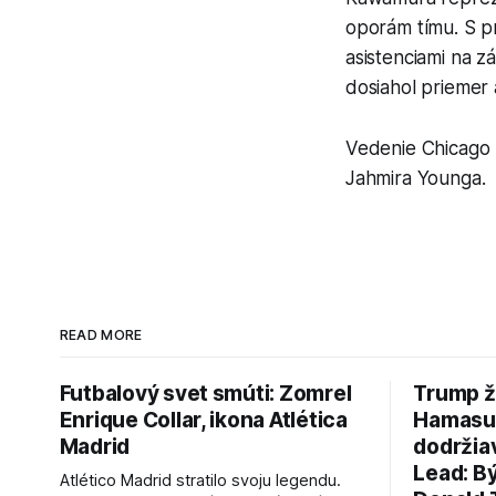
oporám tímu. S pr
asistenciami na z
dosiahol priemer
Vedenie Chicago 
Jahmira Younga.
READ MORE
Futbalový svet smúti: Zomrel
Trump ž
Enrique Collar, ikona Atlética
Hamasu, 
Madrid
dodržia
Lead: B
Atlético Madrid stratilo svoju legendu.