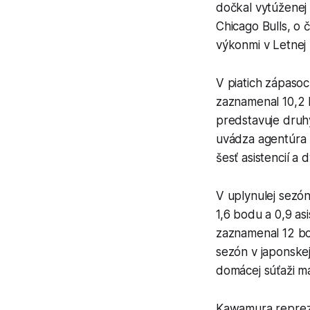
dočkal vytúženej
Chicago Bulls, o 
výkonmi v Letnej 
V piatich zápaso
zaznamenal 10,2 b
predstavuje druhý
uvádza agentúra 
šesť asistencií a 
V uplynulej sezó
1,6 bodu a 0,9 asi
zaznamenal 12 bo
sezón v japonske
domácej súťaži ma
Kawamura repreze