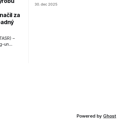
ýrobu
zákrokoch, no väzenie ho neminie.
30. dec 2025
načil za
padný
TASR) –
ng-un
bajú
a nešetril
opnosti.
iá KĽDR, na
FP.
Powered by
Ghost