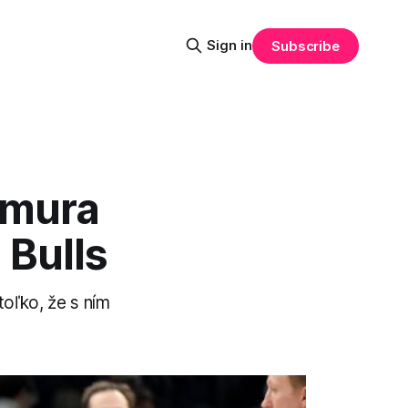
Sign in
Subscribe
amura
 Bulls
oľko, že s ním