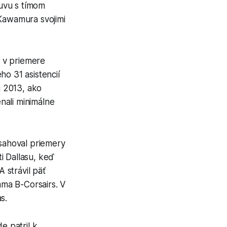
uvu s tímom
 Kawamura svojimi
 v priemere
ho 31 asistencií
u 2013, ako
nali minimálne
sahoval priemery
ti Dallasu, keď
 strávil päť
ma B-Corsairs. V
s.
 patril k