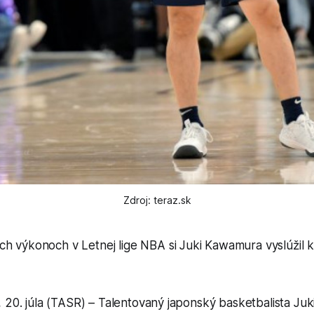
Zdroj: teraz.sk
h výkonoch v Letnej lige NBA si Juki Kawamura vyslúžil k
 20. júla (TASR) – Talentovaný japonský basketbalista Ju