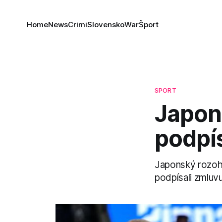
Home
News
Crimi
Slovensko
War
Šport
SPORT
Japon
podpís
Japonský rozohr
podpísali zmluvu