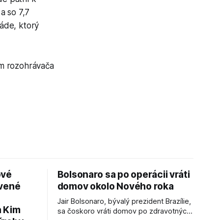
a so 7,7
iáde, ktorý
ím rozohrávača
ové
Bolsonaro sa po operácii vráti
avené
domov okolo Nového roka
Jair Bolsonaro, bývalý prezident Brazílie,
a Kim
sa čoskoro vráti domov po zdravotných