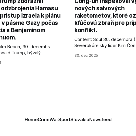
Trump zdôraznil
Čong-un inšpekoval v
 odzbrojenia Hamasu
nových salvových
 prístup Izraela k plánu
raketometov, ktoré oz
a v pásme Gazy počas
kľúčovú zbraň pre prí
tia s Benjaminom
konflikt.
huom.
Content: Soul 30. decembra (
Severokórejský líder Kim Čo
alm Beach, 30. decembra
navštívil továreň, kde sa vyrá
onald Trump, bývalý
30. dec 2025
najnovšie salvové raketomety 
Spojených štátov, v pondelok
5
chválou na ich deštrukčné sch
že odzbrojenie palestínskeho
Informovali o tom štátne méd
as je kľúčové pre úspešné
ktoré sa odvoláva agentúra A
e prímeria v Gaze. Agentúra
je, že Trump vyjadril
ie, že Izrael plní podmienky
rí
Home
Crimi
War
Sport
Slovakia
Newsfeed