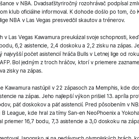
 šance v NBA. Dvadsaťštyriročný rozohrávač podpísal zml
čom klub oficiálne informoval. K dohode došlo po tom, čo
lige NBA v Las Vegas presvedčil skautov a trénerov.
ch v Las Vegas Kawamura preukázal svoje schopnosti, keď
odu, 6,2 asistencie, 2,4 doskoku a 2,2 zisku na zápas. Je
 najvyšší počet asistencií hráča Bulls v Letnej lige od rok
AFP. Bol jedným z troch hráčov, ktorí v priemere zazname
dva zisky na zápas.
ne Kawamura nastúpil v 22 zápasoch za Memphis, kde do
stencie na zápas. Jeho najlepší výkon prišiel 13. apríla pro
dov, päť doskokov a päť asistencií. Pred pôsobením v NBA
j B League, kde hral za tímy San-en NeoPhoenix a Yokoha
l priemer 16,7 bodu, 7,3 asistencie a 3,0 doskoku na zápa
ntoval Japonsko aj na nedávnych olympijských hrách, kde