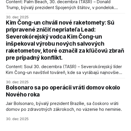
Content: Palm Beach, 30. decembra (TASR) – Donald
Trump, bývalý prezident Spojených štátov, v pondelok
vyhlásil, že odzbrojenie palestínskeho hnutia Hamas je
30. dec 2025
kľúčové pre úspešné dosiahnutie prímeria v Gaze. Agentúra
Kim Čong-un chváli nové raketomety: Sú
AFP informuje, že Trump vyjadril presvedčenie, že Izrael plní
pripravené zničiť nepriateľa Lead:
podmienky dohody o prí
Severokórejský vodca Kim Čong-un
inšpekoval výrobu nových salvových
raketometov, ktoré označil za kľúčovú zbraň
pre prípadný konflikt.
Content: Soul 30. decembra (TASR) – Severokórejský líder
Kim Čong-un navštívil továreň, kde sa vyrábajú najnovšie
salvové raketomety a nešetril chválou na ich deštrukčné
30. dec 2025
schopnosti. Informovali o tom štátne médiá KĽDR, na ktoré
Bolsonaro sa po operácii vráti domov okolo
sa odvoláva agentúra AFP.
Nového roka
Jair Bolsonaro, bývalý prezident Brazílie, sa čoskoro vráti
domov po zdravotných zákrokoch, no väzenie ho neminie.
30. dec 2025