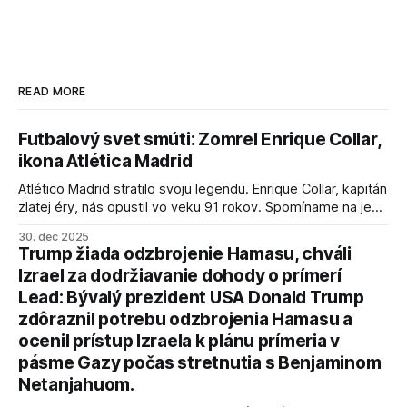
READ MORE
Futbalový svet smúti: Zomrel Enrique Collar,
ikona Atlética Madrid
Atlético Madrid stratilo svoju legendu. Enrique Collar, kapitán
zlatej éry, nás opustil vo veku 91 rokov. Spomíname na jeho
úspechy a odkaz.
30. dec 2025
Trump žiada odzbrojenie Hamasu, chváli
Izrael za dodržiavanie dohody o prímerí
Lead: Bývalý prezident USA Donald Trump
zdôraznil potrebu odzbrojenia Hamasu a
ocenil prístup Izraela k plánu prímeria v
pásme Gazy počas stretnutia s Benjaminom
Netanjahuom.