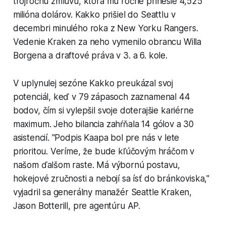
trojročnú zmluvu, ktorá mu ročne prinesie 4,525
milióna dolárov. Kakko prišiel do Seattlu v
decembri minulého roka z New Yorku Rangers.
Vedenie Kraken za neho vymenilo obrancu Willa
Borgena a draftové práva v 3. a 6. kole.
V uplynulej sezóne Kakko preukázal svoj
potenciál, keď v 79 zápasoch zaznamenal 44
bodov, čím si vylepšil svoje doterajšie kariérne
maximum. Jeho bilancia zahŕňala 14 gólov a 30
asistencií. "Podpis Kaapa bol pre nás v lete
prioritou. Veríme, že bude kľúčovým hráčom v
našom ďalšom raste. Má výbornú postavu,
hokejové zručnosti a nebojí sa ísť do bránkoviska,"
vyjadril sa generálny manažér Seattle Kraken,
Jason Botterill, pre agentúru AP.