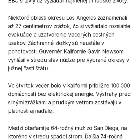
BBC si živly už vyžiadali najmenej tri ľudské životy.
Niektoré oblasti okresu Los Angeles zaznamenali
až 27 centimetrov zrážok, čo si vyžiadalo rozsiahle
evakuácie a uzatvorenie viacerých cestných
úsekov. Záchranné zložky sú neustále v
pohotovosti. Guvernér Kalifornie Gavin Newsom
vyhlásil v stredu stav núdze pre vybrané okresy v
južnej časti štátu.
Vo štvrtok večer bolo v Kalifornii približne 100 000
domácností bez elektrickej energie. Výstrahy pred
silnými zrážkami a prudkým vetrom zostávajú v
platnosti aj naďalej.
Medzi obeťami je 64-ročný muž zo San Diega, na
ktorého v stredu spadol strom. Ďalšia 74-ročná