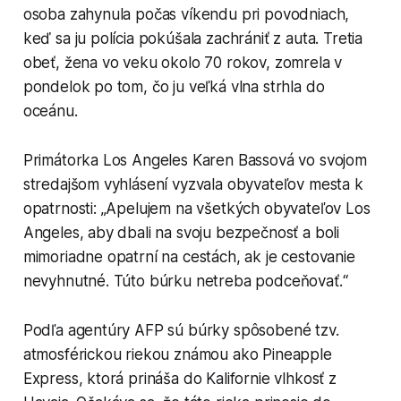
osoba zahynula počas víkendu pri povodniach,
keď sa ju polícia pokúšala zachrániť z auta. Tretia
obeť, žena vo veku okolo 70 rokov, zomrela v
pondelok po tom, čo ju veľká vlna strhla do
oceánu.
Primátorka Los Angeles Karen Bassová vo svojom
stredajšom vyhlásení vyzvala obyvateľov mesta k
opatrnosti: „Apelujem na všetkých obyvateľov Los
Angeles, aby dbali na svoju bezpečnosť a boli
mimoriadne opatrní na cestách, ak je cestovanie
nevyhnutné. Túto búrku netreba podceňovať.“
Podľa agentúry AFP sú búrky spôsobené tzv.
atmosférickou riekou známou ako Pineapple
Express, ktorá prináša do Kalifornie vlhkosť z