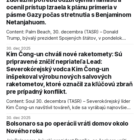
ocenil prístup Izraela k plánu prímeria v
pásme Gazy počas stretnutia s Benjaminom
Netanjahuom.
Content: Palm Beach, 30. decembra (TASR) – Donald
Trump, bývalý prezident Spojených štátov, v pondelok
vyhlásil, že odzbrojenie palestínskeho hnutia Hamas je
30. dec 2025
kľúčové pre úspešné dosiahnutie prímeria v Gaze. Agentúra
Kim Čong-un chváli nové raketomety: Sú
AFP informuje, že Trump vyjadril presvedčenie, že Izrael plní
pripravené zničiť nepriateľa Lead:
podmienky dohody o prí
Severokórejský vodca Kim Čong-un
inšpekoval výrobu nových salvových
raketometov, ktoré označil za kľúčovú zbraň
pre prípadný konflikt.
Content: Soul 30. decembra (TASR) – Severokórejský líder
Kim Čong-un navštívil továreň, kde sa vyrábajú najnovšie
salvové raketomety a nešetril chválou na ich deštrukčné
30. dec 2025
schopnosti. Informovali o tom štátne médiá KĽDR, na ktoré
Bolsonaro sa po operácii vráti domov okolo
sa odvoláva agentúra AFP.
Nového roka