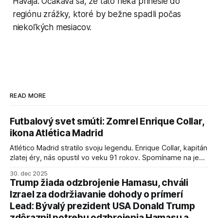
Havaja. Očakáva sa, že táto rieka prinesie do
regiónu zrážky, ktoré by bežne spadli počas
niekoľkých mesiacov.
READ MORE
Futbalový svet smúti: Zomrel Enrique Collar,
ikona Atlética Madrid
Atlético Madrid stratilo svoju legendu. Enrique Collar, kapitán
zlatej éry, nás opustil vo veku 91 rokov. Spomíname na jeho
úspechy a odkaz.
30. dec 2025
Trump žiada odzbrojenie Hamasu, chváli
Izrael za dodržiavanie dohody o prímerí
Lead: Bývalý prezident USA Donald Trump
zdôraznil potrebu odzbrojenia Hamasu a