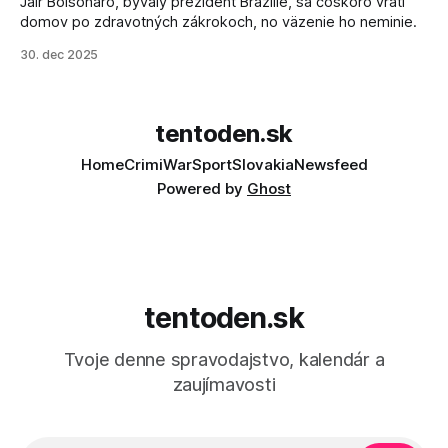
Jair Bolsonaro, bývalý prezident Brazílie, sa čoskoro vráti
domov po zdravotných zákrokoch, no väzenie ho neminie.
30. dec 2025
tentoden.sk
Home
Crimi
War
Sport
Slovakia
Newsfeed
Powered by
Ghost
tentoden.sk
Tvoje denne spravodajstvo, kalendár a
zaujímavosti